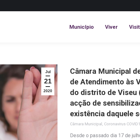
Município
Viver
Visi
Município
Viver
Visi
Câmara Municipal de
Jul
21
de Atendimento às V
do distrito de Viseu
2020
acção de sensibiliza
existência daquele s
Câmara Municipal
,
Coronavirus COVID
Desde o passado dia 17 de julh