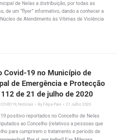
cipal de Nelas a distribuição, por todas as
, de um “flyer” informativo, dando a conhecer a
Núcleo de Atendimento às Vítimas de Violência
Covid-19 no Município de
ipal de Emergência e Protecção
º 112 de 21 de julho de 2020
s COVID19
,
Notícias
By
Filipa Pais
21 Julho 2020
-19 positivo reportados no Concelho de Nelas
imputados ao Concelho (relativos a pessoas que
ho para cumprirem o tratamento e período de
𝐬á𝐯𝐞𝐥. 𝐏𝐨𝐫 𝐬𝐢, 𝐩𝐨𝐫 𝐭𝐨𝐝𝐨𝐬‼️ 𝐔𝐬𝐞 𝐌á𝐬𝐜𝐚𝐫𝐚,