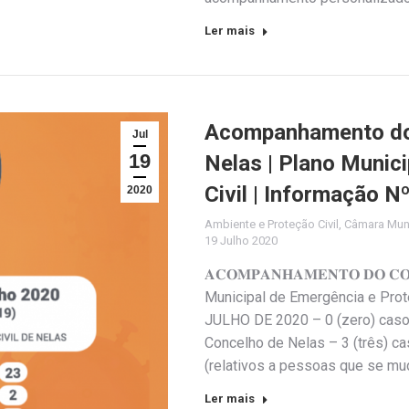
Ler mais
Acompanhamento do 
Jul
19
Nelas | Plano Munic
Civil | Informação N
2020
Ambiente e Proteção Civil
,
Câmara Muni
19 Julho 2020
𝐀𝐂𝐎𝐌𝐏𝐀𝐍𝐇𝐀𝐌𝐄𝐍𝐓𝐎 𝐃𝐎 𝐂𝐎
Municipal de Emergência e Pro
JULHO DE 2020 – 0 (zero) caso
Concelho de Nelas – 3 (três) c
(relativos a pessoas que se m
Ler mais