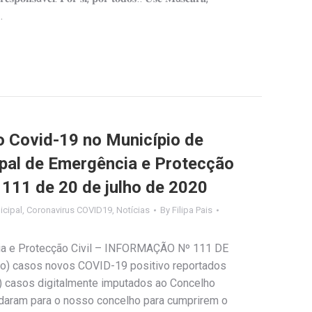
…
Covid-19 no Município de
ipal de Emergência e Protecção
º 111 de 20 de julho de 2020
cipal
,
Coronavirus COVID19
,
Notícias
By
Filipa Pais
ia e Protecção Civil – INFORMAÇÃO Nº 111 DE
o) casos novos COVID-19 positivo reportados
s) casos digitalmente imputados ao Concelho
daram para o nosso concelho para cumprirem o