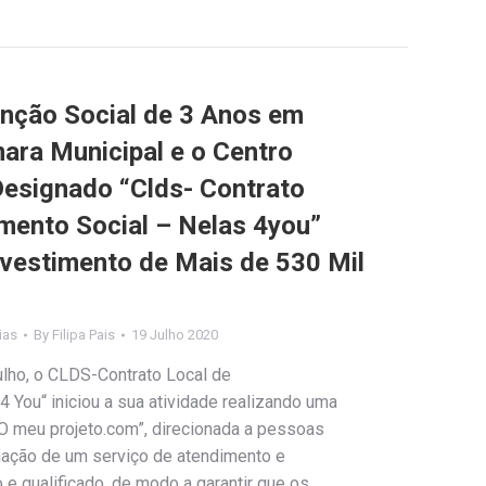
nção Social de 3 Anos em
mara Municipal e o Centro
Designado “Clds- Contrato
mento Social – Nelas 4you”
Investimento de Mais de 530 Mil
ias
By
Filipa Pais
19 Julho 2020
julho, o CLDS-Contrato Local de
 You“ iniciou a sua atividade realizando uma
O meu projeto.com”, direcionada a pessoas
iação de um serviço de atendimento e
 qualificado, de modo a garantir que os…