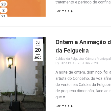
tratamento e período de confina
Ler mais
Ontem a Animação de
Jul
20
da Felgueira
2020
Caldas da Felgueira
,
Câmara Municipal
By
Filipa Pais
20 Julho 2020
A noite de ontem, domingo, foi
artista do Concelho, de voz afin
de verão nas Caldas da Felgueir
de pequena dimensão, face ao
que o…
Ler mais