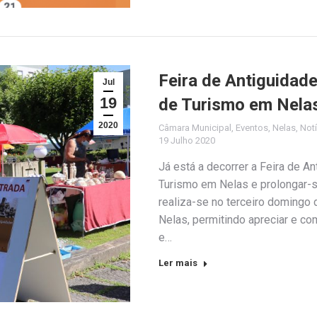
Feira de Antiguidade
Jul
19
de Turismo em Nela
2020
Câmara Municipal
,
Eventos
,
Nelas
,
Notí
19 Julho 2020
Já está a decorrer a Feira de A
Turismo em Nelas e prolongar-se-
realiza-se no terceiro domingo
Nelas, permitindo apreciar e co
e…
Ler mais