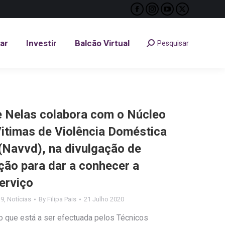
Facebook
Instagram
YouTube
X
tar
Investir
Balcão Virtual
Pesquisar
Search:
page
page
page
page
opens
opens
opens
opens
tar
Investir
Balcão Virtual
Pesquisar
Search:
in
in
in
in
new
new
new
new
window
window
window
window
 Nelas colabora com o Núcleo
itimas de Violência Doméstica
 (Navvd), na divulgação de
ção para dar a conhecer a
erviço
19
,
Notícias
By
Filipa Pais
21 Julho 2020
o que está a ser efectuada pelos Técnicos