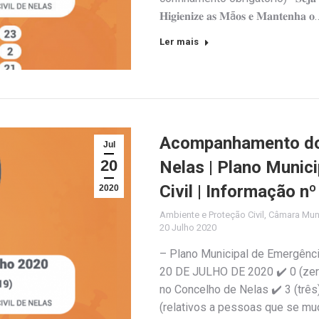
𝐇𝐢𝐠𝐢𝐞𝐧𝐢𝐳𝐞 𝐚𝐬 𝐌ã𝐨𝐬 𝐞 𝐌𝐚𝐧𝐭𝐞𝐧𝐡𝐚 𝐨
Ler mais
Acompanhamento do 
Jul
20
Nelas | Plano Munic
Civil | Informação n
2020
Ambiente e Proteção Civil
,
Câmara Muni
20 Julho 2020
– Plano Municipal de Emergênc
20 DE JULHO DE 2020 ✔️ 0 (zer
no Concelho de Nelas ✔️ 3 (trê
(relativos a pessoas que se mu