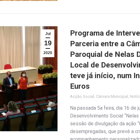
Programa de Interve
Jul
19
Parceria entre a Câ
Paroquial de Nelas 
2020
Local de Desenvolvi
teve já início, num 
Euros
Acção Social
,
Câmara Municipal
,
Notíc
Na passada 5a feira, dia 16 de 
Desenvolvimento Social “Nelas 4
sessão de divulgação da ação “
desempregadas, que prevê a cr
acompanhamento personalizado e