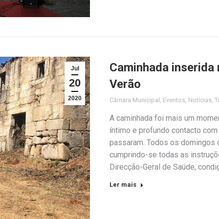
Caminhada inserida
Jul
20
Verão
2020
Câmara Municipal
,
Eventos
,
Notícias
,
T
A caminhada foi mais um mome
íntimo e profundo contacto com 
passaram. Todos os domingos d
cumprindo-se todas as instruç
Direcção-Geral de Saúde, condi
Ler mais