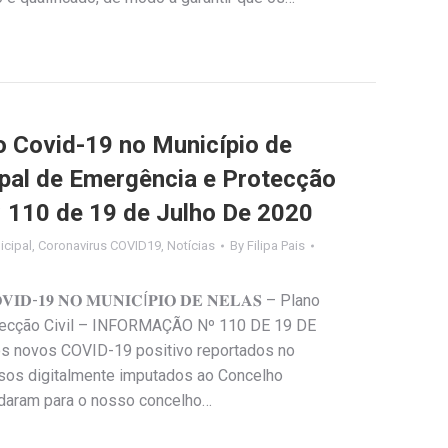
Covid-19 no Município de
ipal de Emergência e Protecção
º 110 de 19 de Julho De 2020
cipal
,
Coronavirus COVID19
,
Notícias
By
Filipa Pais
𝐈𝐃-𝟏𝟗 𝐍𝐎 𝐌𝐔𝐍𝐈𝐂Í𝐏𝐈𝐎 𝐃𝐄 𝐍𝐄𝐋𝐀𝐒 – Plano
tecção Civil – INFORMAÇÃO Nº 110 DE 19 DE
s novos COVID-19 positivo reportados no
asos digitalmente imputados ao Concelho
udaram para o nosso concelho…