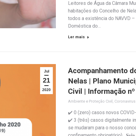
Leitores de Água da Câmara Muni
habitações do Concelho de Nelas
todos a existência do NAVVD – 
Doméstica do…
Ler mais
Acompanhamento do 
Jul
21
Nelas | Plano Munic
Civil | Informação n
2020
Ambiente e Proteção Civil
,
Coronaviru
✔️ 0 (zero) casos novos COVID
✔️ 3 (três) casos digitalmente 
se mudaram para o nosso concel
confinamento obrigatório) 𝐒𝐞𝐣𝐚 𝐫𝐞𝐬𝐩𝐨𝐧