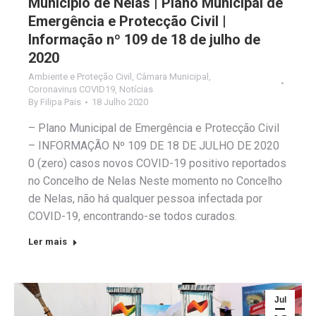
Município de Nelas | Plano Municipal de
Emergência e Protecção Civil |
Informação nº 109 de 18 de julho de
2020
Ambiente e Proteção Civil
,
Câmara Municipal
,
Coronavirus COVID19
,
Notícias
By
Filipa Pais
18 Julho 2020
– Plano Municipal de Emergência e Protecção Civil
– INFORMAÇÃO Nº 109 DE 18 DE JULHO DE 2020
0 (zero) casos novos COVID-19 positivo reportados
no Concelho de Nelas Neste momento no Concelho
de Nelas, não há qualquer pessoa infectada por
COVID-19, encontrando-se todos curados.
Ler mais
Jul