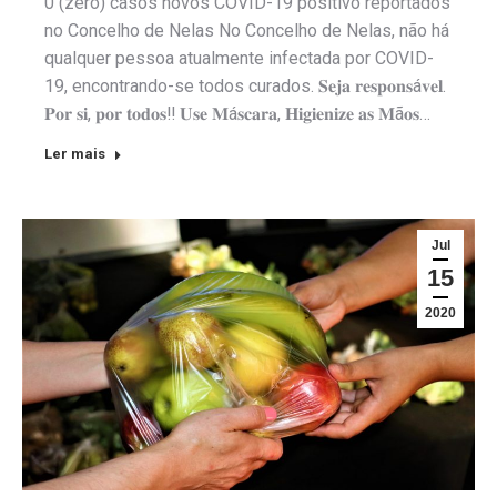
0 (zero) casos novos COVID-19 positivo reportados
no Concelho de Nelas No Concelho de Nelas, não há
qualquer pessoa atualmente infectada por COVID-
19, encontrando-se todos curados. 𝐒𝐞𝐣𝐚 𝐫𝐞𝐬𝐩𝐨𝐧𝐬á𝐯𝐞𝐥.
𝐏𝐨𝐫 𝐬𝐢, 𝐩𝐨𝐫 𝐭𝐨𝐝𝐨𝐬‼️ 𝐔𝐬𝐞 𝐌á𝐬𝐜𝐚𝐫𝐚, 𝐇𝐢𝐠𝐢𝐞𝐧𝐢𝐳𝐞 𝐚𝐬 𝐌ã𝐨𝐬…
Ler mais
Jul
15
2020