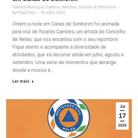
Câmara Municipal
,
Eventos
,
Notícias
,
Turismo & Património
By
Filipa Pais
18 Julho 2020
Ontem a noite em Canas de Senhorim foi animada
pela voz de Ricardo Camões, um artista do Concelho
de Nelas, que nos encantou com o seu reportório.
Fique atento e acompanhe a diversidade de
atividades, que irá decorrer ainda em julho, agosto e
setembro. Uma série de momentos que abrange
desde a música à…
Ler mais
Jul
17
2020