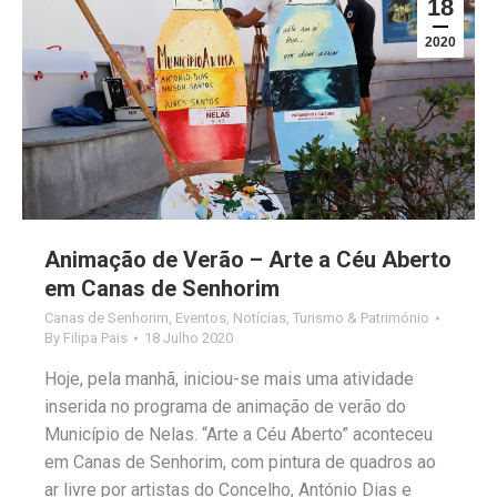
18
2020
Animação de Verão – Arte a Céu Aberto
em Canas de Senhorim
Canas de Senhorim
,
Eventos
,
Notícias
,
Turismo & Património
By
Filipa Pais
18 Julho 2020
Hoje, pela manhã, iniciou-se mais uma atividade
inserida no programa de animação de verão do
Município de Nelas. “Arte a Céu Aberto” aconteceu
em Canas de Senhorim, com pintura de quadros ao
ar livre por artistas do Concelho, António Dias e