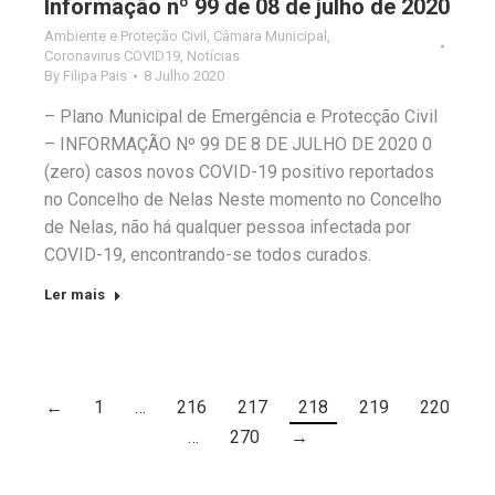
Informação nº 99 de 08 de julho de 2020
Ambiente e Proteção Civil
,
Câmara Municipal
,
Coronavirus COVID19
,
Notícias
By
Filipa Pais
8 Julho 2020
– Plano Municipal de Emergência e Protecção Civil
– INFORMAÇÃO Nº 99 DE 8 DE JULHO DE 2020 0
(zero) casos novos COVID-19 positivo reportados
no Concelho de Nelas Neste momento no Concelho
de Nelas, não há qualquer pessoa infectada por
COVID-19, encontrando-se todos curados.
Ler mais
←
1
…
216
217
218
219
220
…
270
→