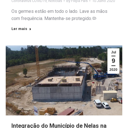
Coronavirus COVID19
,
Notícias
By
Filipa Pais
10 Julho 2020
Os germes estão em todo o lado. Lave as mãos
com frequência. Mantenha-se protegido.🦠
Ler mais
Jul
9
2020
Integração do Município de Nelas na