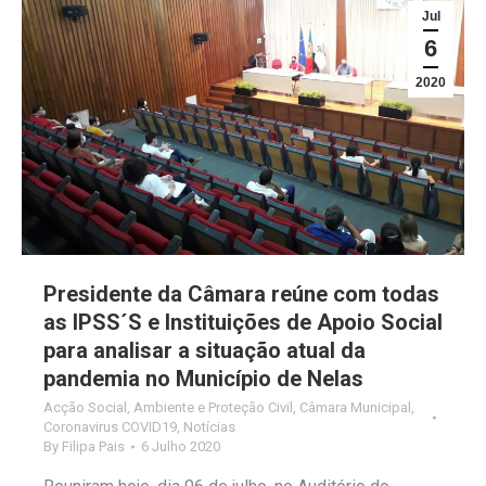
Jul
6
2020
Presidente da Câmara reúne com todas
as IPSS´S e Instituições de Apoio Social
para analisar a situação atual da
pandemia no Município de Nelas
Acção Social
,
Ambiente e Proteção Civil
,
Câmara Municipal
,
Coronavirus COVID19
,
Notícias
By
Filipa Pais
6 Julho 2020