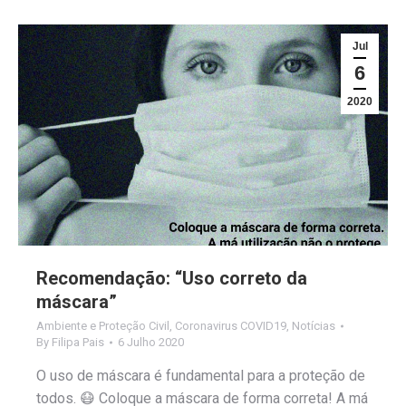
Jul
6
2020
Recomendação: “Uso correto da
máscara”
Ambiente e Proteção Civil
,
Coronavirus COVID19
,
Notícias
By
Filipa Pais
6 Julho 2020
O uso de máscara é fundamental para a proteção de
todos. 😷 Coloque a máscara de forma correta! A má