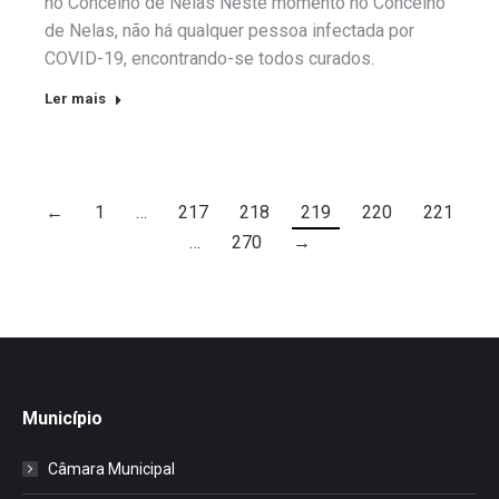
no Concelho de Nelas Neste momento no Concelho
de Nelas, não há qualquer pessoa infectada por
COVID-19, encontrando-se todos curados.
Ler mais
←
1
…
217
218
219
220
221
…
270
→
Município
Câmara Municipal