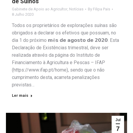
de Suínos
Gabinete de Apoio ao Agricultor
,
Notícias
By
Filipa Pais
8 Julho 2020
Todos os proprietários de explorações suínas são
obrigados a declarar os efetivos que possuam, no
dia 1 do próximo 𝗺ê𝘀 𝗱𝗲 𝗮𝗴𝗼𝘀𝘁𝗼 𝗱𝗲 𝟮𝟬𝟮𝟬. Esta
Declaração de Existências trimestral, deve ser
realizada através da página do Instituto de
Financiamento à Agricultura e Pescas – IFAP
(https://www.ifap.pt/home), sendo que o não
cumprimento desta, acarreta penalizações
previstas…
Ler mais
Jul
7