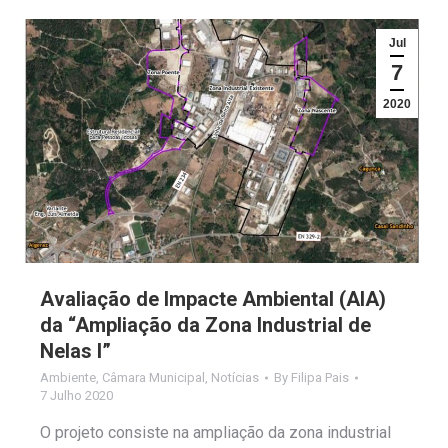
Jul
7
2020
Avaliação de Impacte Ambiental (AIA)
da “Ampliação da Zona Industrial de
Nelas I”
Ambiente
,
Câmara Municipal
,
Notícias
By
Filipa Pais
7 Julho 2020
O projeto consiste na ampliação da zona industrial