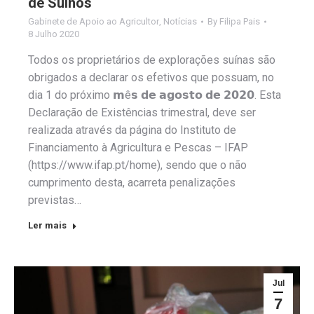
de Suínos
Gabinete de Apoio ao Agricultor
,
Notícias
By
Filipa Pais
8 Julho 2020
Todos os proprietários de explorações suínas são
obrigados a declarar os efetivos que possuam, no
dia 1 do próximo 𝗺ê𝘀 𝗱𝗲 𝗮𝗴𝗼𝘀𝘁𝗼 𝗱𝗲 𝟮𝟬𝟮𝟬. Esta
Declaração de Existências trimestral, deve ser
realizada através da página do Instituto de
Financiamento à Agricultura e Pescas – IFAP
(https://www.ifap.pt/home), sendo que o não
cumprimento desta, acarreta penalizações
previstas…
Ler mais
Jul
7