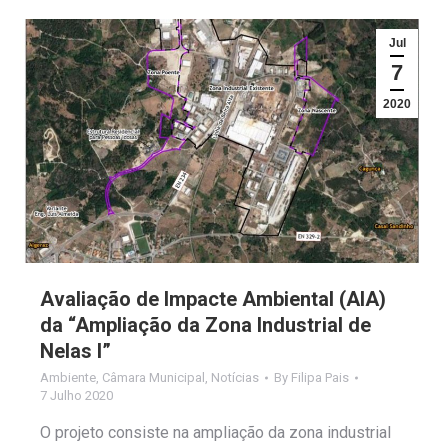
Jul
7
2020
Avaliação de Impacte Ambiental (AIA)
da “Ampliação da Zona Industrial de
Nelas I”
Ambiente
,
Câmara Municipal
,
Notícias
By
Filipa Pais
7 Julho 2020
O projeto consiste na ampliação da zona industrial