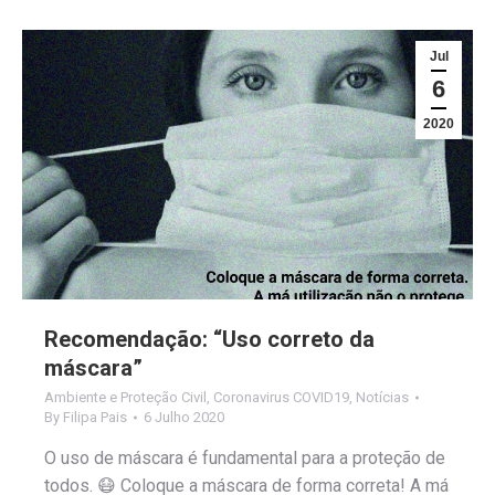
Jul
6
2020
Recomendação: “Uso correto da
máscara”
Ambiente e Proteção Civil
,
Coronavirus COVID19
,
Notícias
By
Filipa Pais
6 Julho 2020
O uso de máscara é fundamental para a proteção de
todos. 😷 Coloque a máscara de forma correta! A má