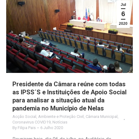
Jul
6
2020
Presidente da Câmara reúne com todas
as IPSS´S e Instituições de Apoio Social
para analisar a situação atual da
pandemia no Município de Nelas
Acção Social
,
Ambiente e Proteção Civil
,
Câmara Municipal
,
Coronavirus COVID19
,
Notícias
By
Filipa Pais
6 Julho 2020