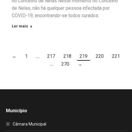
no Concelho de Nelas Neste momento no Concelho
de Nelas, não há qualquer pessoa infectada por
COVID-19, encontrando-se todos curados.
Ler mais
←
1
…
217
218
219
220
221
…
270
→
Município
Câmara Municipal