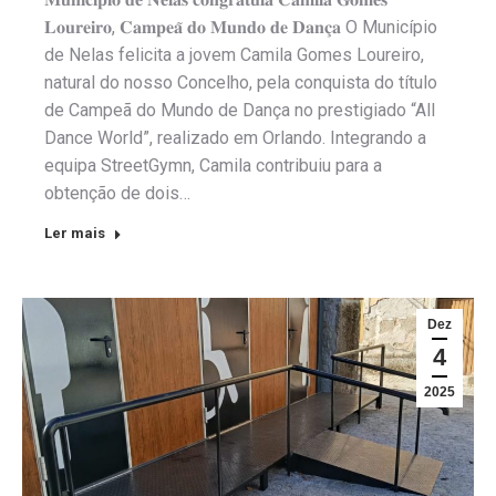
𝐋𝐨𝐮𝐫𝐞𝐢𝐫𝐨, 𝐂𝐚𝐦𝐩𝐞𝐚̃ 𝐝𝐨 𝐌𝐮𝐧𝐝𝐨 𝐝𝐞 𝐃𝐚𝐧𝐜̧𝐚 O Município
de Nelas felicita a jovem Camila Gomes Loureiro,
natural do nosso Concelho, pela conquista do título
de Campeã do Mundo de Dança no prestigiado “All
Dance World”, realizado em Orlando. Integrando a
equipa StreetGymn, Camila contribuiu para a
obtenção de dois…
Ler mais
Dez
4
2025