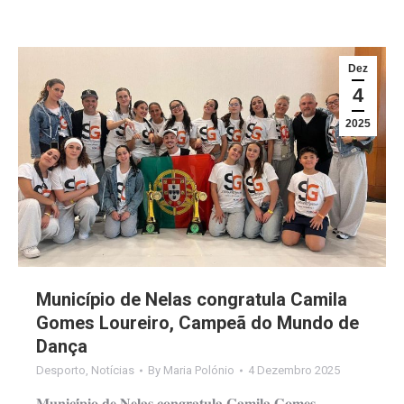
Dez
4
2025
Município de Nelas congratula Camila
Gomes Loureiro, Campeã do Mundo de
Dança
Desporto
,
Notícias
By
Maria Polónio
4 Dezembro 2025
𝐌𝐮𝐧𝐢𝐜𝐢́𝐩𝐢𝐨 𝐝𝐞 𝐍𝐞𝐥𝐚𝐬 𝐜𝐨𝐧𝐠𝐫𝐚𝐭𝐮𝐥𝐚 𝐂𝐚𝐦𝐢𝐥𝐚 𝐆𝐨𝐦𝐞𝐬