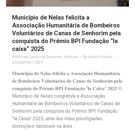
Município de Nelas felicita a
Associação Humanitária de Bombeiros
Voluntários de Canas de Senhorim pela
conquista do Prémio BPI Fundação “Ia
caixa” 2025
AHBV de Canas de Senhorim
,
Notícias
By
Maria Polónio
6 Dezembro 2025
𝐌𝐮𝐧𝐢𝐜𝐢́𝐩𝐢𝐨 𝐝𝐞 𝐍𝐞𝐥𝐚𝐬 𝐟𝐞𝐥𝐢𝐜𝐢𝐭𝐚 𝐚 𝐀𝐬𝐬𝐨𝐜𝐢𝐚𝐜̧𝐚̃𝐨 𝐇𝐮𝐦𝐚𝐧𝐢𝐭𝐚́𝐫𝐢𝐚
𝐝𝐞 𝐁𝐨𝐦𝐛𝐞𝐢𝐫𝐨𝐬 𝐕𝐨𝐥𝐮𝐧𝐭𝐚́𝐫𝐢𝐨𝐬 𝐝𝐞 𝐂𝐚𝐧𝐚𝐬 𝐝𝐞 𝐒𝐞𝐧𝐡𝐨𝐫𝐢𝐦 𝐩𝐞𝐥𝐚
𝐜𝐨𝐧𝐪𝐮𝐢𝐬𝐭𝐚 𝐝𝐨 𝐏𝐫𝐞́𝐦𝐢𝐨 𝐁𝐏𝐈 𝐅𝐮𝐧𝐝𝐚𝐜̧𝐚̃𝐨 “𝐥𝐚 𝐂𝐚𝐢𝐱𝐚” 𝟐𝟎𝟐𝟓 O
Município de Nelas congratula a Associação
Humanitária de Bombeiros Voluntários de Canas de
Senhorim pela conquista do Prémio BPI Fundação
“la Caixa” 2025, uma das mais prestigiadas
distinções nacionais na área…