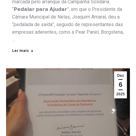
marcada pelo arranque da Campanha Solidária
“𝗣𝗲𝗱𝗮𝗹𝗮𝗿 𝗽𝗮𝗿𝗮 𝗔𝗷𝘂𝗱𝗮𝗿”, em que o Presidente da
Câmara Municipal de Nelas, Joaquim Amaral, deu a
“pedalada de saída”, seguido de representantes das
empresas aderentes, como a Pear Panel, Borgstena,
…
Ler mais
Dez
6
2025