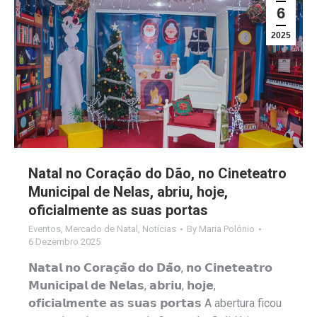
6
2025
Natal no Coração do Dão, no Cineteatro
Municipal de Nelas, abriu, hoje,
oficialmente as suas portas
Eventos
,
Mercado de Natal
,
Notícias
By
Maria Polónio
6 Dezembro 2025
𝗡𝗮𝘁𝗮𝗹 𝗻𝗼 𝗖𝗼𝗿𝗮𝗰̧𝗮̃𝗼 𝗱𝗼 𝗗𝗮̃𝗼, 𝗻𝗼 𝗖𝗶𝗻𝗲𝘁𝗲𝗮𝘁𝗿𝗼
𝗠𝘂𝗻𝗶𝗰𝗶𝗽𝗮𝗹 𝗱𝗲 𝗡𝗲𝗹𝗮𝘀, 𝗮𝗯𝗿𝗶𝘂, 𝗵𝗼𝗷𝗲,
𝗼𝗳𝗶𝗰𝗶𝗮𝗹𝗺𝗲𝗻𝘁𝗲 𝗮𝘀 𝘀𝘂𝗮𝘀 𝗽𝗼𝗿𝘁𝗮𝘀 A abertura ficou