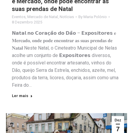
e Mercado, onde pode encontrar as
suas prendas de Natal
Eventos
,
Mercado de Natal
,
Notícias
By
Maria Polónio
8 Dezembro 2025
𝗡𝗮𝘁𝗮𝗹 𝗻𝗼 𝗖𝗼𝗿𝗮𝗰̧𝗮̃𝗼 𝗱𝗼 𝗗𝗮̃𝗼 – 𝗘𝘅𝗽𝗼𝘀𝗶𝘁𝗼𝗿𝗲𝘀 𝐞
𝐌𝐞𝐫𝐜𝐚𝐝𝐨, 𝐨𝐧𝐝𝐞 𝐩𝐨𝐝𝐞 𝐞𝐧𝐜𝐨𝐧𝐭𝐫𝐚𝐫 𝐚𝐬 𝐬𝐮𝐚𝐬 𝐩𝐫𝐞𝐧𝐝𝐚𝐬 𝐝𝐞
𝐍𝐚𝐭𝐚𝐥 Neste Natal, o Cineteatro Municipal de Nelas
acolhe um conjunto de 𝗘𝘅𝗽𝗼𝘀𝗶𝘁𝗼𝗿𝗲𝘀 diversos,
onde é possível encontrar artesanato, vinhos do
Dão, queijo Serra da Estrela, enchidos, azeite, mel,
produtos da terra, licores, doçaria, assim como uma
Feira do…
Ler mais
Dez
7