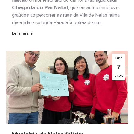
𝗡𝗮𝘁𝗮𝗹! O momento alto do dia foi a tão aguardada
𝗖𝗵𝗲𝗴𝗮𝗱𝗮 𝗱𝗼 𝗣𝗮𝗶 𝗡𝗮𝘁𝗮𝗹, que encantou miúdos e
graúdos ao percorrer as ruas da Vila de Nelas numa
divertida e colorida Parada, à boleia de um…
Ler mais
Dez
7
2025