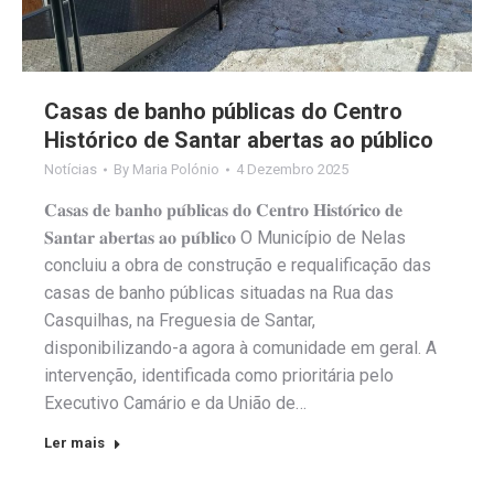
Casas de banho públicas do Centro
Histórico de Santar abertas ao público
Notícias
By
Maria Polónio
4 Dezembro 2025
𝐂𝐚𝐬𝐚𝐬 𝐝𝐞 𝐛𝐚𝐧𝐡𝐨 𝐩𝐮́𝐛𝐥𝐢𝐜𝐚𝐬 𝐝𝐨 𝐂𝐞𝐧𝐭𝐫𝐨 𝐇𝐢𝐬𝐭𝐨́𝐫𝐢𝐜𝐨 𝐝𝐞
𝐒𝐚𝐧𝐭𝐚𝐫 𝐚𝐛𝐞𝐫𝐭𝐚𝐬 𝐚𝐨 𝐩𝐮́𝐛𝐥𝐢𝐜𝐨 O Município de Nelas
concluiu a obra de construção e requalificação das
casas de banho públicas situadas na Rua das
Casquilhas, na Freguesia de Santar,
disponibilizando-a agora à comunidade em geral. A
intervenção, identificada como prioritária pelo
Executivo Camário e da União de…
Ler mais