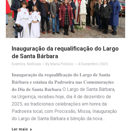
Inauguração da requalificação do Largo
de Santa Bárbara
Eventos
,
Notícias
By
Maria Polónio
4 Dezembro 2025
𝐈𝐧𝐚𝐮𝐠𝐮𝐫𝐚𝐜̧𝐚̃𝐨 𝐝𝐚 𝐫𝐞𝐪𝐮𝐚𝐥𝐢𝐟𝐢𝐜𝐚𝐜̧𝐚̃𝐨 𝐝𝐨 𝐋𝐚𝐫𝐠𝐨 𝐝𝐞 𝐒𝐚𝐧𝐭𝐚
𝐁𝐚́𝐫𝐛𝐚𝐫𝐚 𝐞 𝐞𝐬𝐭𝐚́𝐭𝐮𝐚 𝐝𝐚 𝐏𝐚𝐝𝐫𝐨𝐞𝐢𝐫𝐚 𝐧𝐚𝐬 𝐂𝐨𝐦𝐞𝐦𝐨𝐫𝐚𝐜̧𝐨̃𝐞𝐬
𝐝𝐨 𝐃𝐢𝐚 𝐝𝐞 𝐒𝐚𝐧𝐭𝐚 𝐁𝐚́𝐫𝐛𝐚𝐫𝐚 O Largo de Santa Bárbara,
na Urgeiriça, recebeu hoje, dia 4 de dezembro de
2025, as tradicionais celebrações em honra da
Padroeira local, com Procissão, Missa, Inauguração
do Largo de Santa Bárbara e bênção da nova…
Ler mais