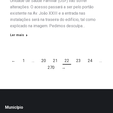
Unidade de Saúde Familiar (USF) vão sofrer
alterações. O acesso passará a ser pelo portão
existente na Av. João XXIII e a entrada nas
instalações será na traseira do edifício, tal como
explicado na imagem. Pedimos desculpa…
Ler mais
←
1
…
20
21
22
23
24
…
270
→
Município