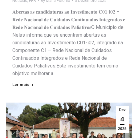
Notícias
,
PRR
By
Maria Polónio
5 Dezembro 2025
𝐀𝐛𝐞𝐫𝐭𝐚𝐬 𝐚𝐬 𝐜𝐚𝐧𝐝𝐢𝐝𝐚𝐭𝐮𝐫𝐚𝐬 𝐚𝐨 𝐈𝐧𝐯𝐞𝐬𝐭𝐢𝐦𝐞𝐧𝐭𝐨 𝐂𝟎𝟏-𝐢𝟎𝟐 –
𝐑𝐞𝐝𝐞 𝐍𝐚𝐜𝐢𝐨𝐧𝐚𝐥 𝐝𝐞 𝐂𝐮𝐢𝐝𝐚𝐝𝐨𝐬 𝐂𝐨𝐧𝐭𝐢𝐧𝐮𝐚𝐝𝐨𝐬 𝐈𝐧𝐭𝐞𝐠𝐫𝐚𝐝𝐨𝐬 𝐞
𝐑𝐞𝐝𝐞 𝐍𝐚𝐜𝐢𝐨𝐧𝐚𝐥 𝐝𝐞 𝐂𝐮𝐢𝐝𝐚𝐝𝐨𝐬 𝐏𝐚𝐥𝐢𝐚𝐭𝐢𝐯𝐨𝐬O Município de
Nelas informa que se encontram abertas as
candidaturas ao Investimento C01-i02, integrado na
Componente C1 – Rede Nacional de Cuidados
Continuados Integrados e Rede Nacional de
Cuidados Paliativos.Este investimento tem como
objetivo melhorar a…
Ler mais
Dez
4
2025