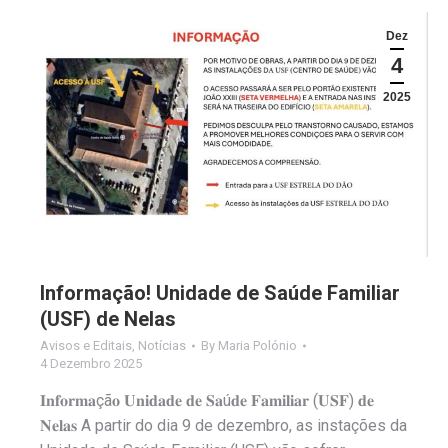
Dez
4
2025
Informação! Unidade de Saúde Familiar
(USF) de Nelas
Avisos e Editais
,
Notícias
By
Maria Polónio
4 Dezembro 2025
𝐈𝐧𝐟𝐨𝐫𝐦𝐚çã𝐨 𝐔𝐧𝐢𝐝𝐚𝐝𝐞 𝐝𝐞 𝐒𝐚ú𝐝𝐞 𝐅𝐚𝐦𝐢𝐥𝐢𝐚𝐫 (𝐔𝐒𝐅) 𝐝𝐞
𝐍𝐞𝐥𝐚𝐬 A partir do dia 9 de dezembro, as instações da