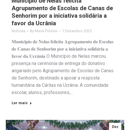
Município de Nelas felicita
Agrupamento de Escolas de Canas de
Senhorim por a iniciativa solidária a
favor da Ucrânia
Notícias
By
Maria Polónio
7 Dezembro 2025
𝐌𝐮𝐧𝐢𝐜𝐢́𝐩𝐢𝐨 𝐝𝐞 𝐍𝐞𝐥𝐚𝐬 𝐟𝐞𝐥𝐢𝐜𝐢𝐭𝐚 𝐀𝐠𝐫𝐮𝐩𝐚𝐦𝐞𝐧𝐭𝐨 𝐝𝐞 𝐄𝐬𝐜𝐨𝐥𝐚𝐬
𝐝𝐞 𝐂𝐚𝐧𝐚𝐬 𝐝𝐞 𝐒𝐞𝐧𝐡𝐨𝐫𝐢𝐦 𝐩𝐨𝐫 𝐚 𝐢𝐧𝐢𝐜𝐢𝐚𝐭𝐢𝐯𝐚 𝐬𝐨𝐥𝐢𝐝𝐚́𝐫𝐢𝐚 𝐚
𝐟𝐚𝐯𝐨𝐫 𝐝𝐚 𝐔𝐜𝐫𝐚̂𝐧𝐢𝐚 O Município de Nelas marcou
presença na cerimónia de entrega do donativo
angariado pelo Agrupamento de Escolas de Canas
de Senhorim, destinado a apoiar a resposta
humanitária da Cáritas na Ucrânia. A comunidade
escolar, alunos, professores,…
Ler mais
Dez