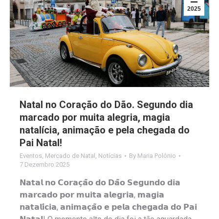
2025
Natal no Coração do Dão. Segundo dia
marcado por muita alegria, magia
natalícia, animação e pela chegada do
Pai Natal!
Eventos
,
Mercado de Natal
,
Notícias
By
Maria Polónio
7 Dezembro 2025
𝗡𝗮𝘁𝗮𝗹 𝗻𝗼 𝗖𝗼𝗿𝗮𝗰̧𝗮̃𝗼 𝗱𝗼 𝗗𝗮̃𝗼 𝗦𝗲𝗴𝘂𝗻𝗱𝗼 𝗱𝗶𝗮
𝗺𝗮𝗿𝗰𝗮𝗱𝗼 𝗽𝗼𝗿 𝗺𝘂𝗶𝘁𝗮 𝗮𝗹𝗲𝗴𝗿𝗶𝗮, 𝗺𝗮𝗴𝗶𝗮
𝗻𝗮𝘁𝗮𝗹𝗶́𝗰𝗶𝗮, 𝗮𝗻𝗶𝗺𝗮𝗰̧𝗮̃𝗼 𝗲 𝗽𝗲𝗹𝗮 𝗰𝗵𝗲𝗴𝗮𝗱𝗮 𝗱𝗼 𝗣𝗮𝗶