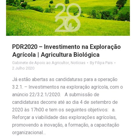
PDR2020 – Investimento na Exploração
Agrícola | Agricultura Biológica
Gabinete de Apoio ao Agricultor
,
Notícias
By
Filipa Pais
2 Julho 2020
Já estão abertas as candidaturas para a operação
3.2.1. – Investimentos na exploração agrícola, com o
anúncio 22/3.2.1/2020. A submissão de
candidaturas decorre até ao dia 4 de setembro de
2020 às 17h00 e tem os seguintes objetivos: a.
Reforçar a viabilidade das explorações agrícolas,
promovendo a inovação, a formação, a capacitação
organizacional…