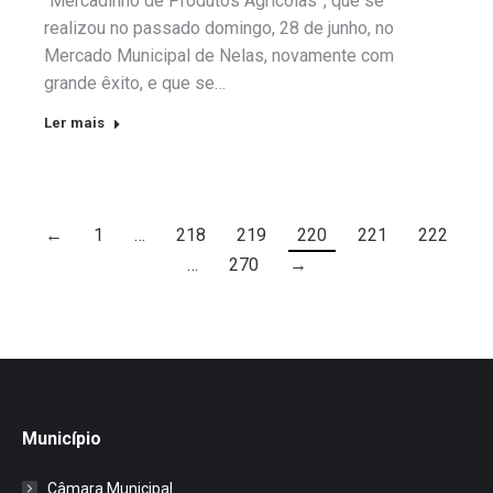
“Mercadinho de Produtos Agrícolas”, que se
realizou no passado domingo, 28 de junho, no
Mercado Municipal de Nelas, novamente com
grande êxito, e que se…
Ler mais
←
1
…
218
219
220
221
222
…
270
→
Município
Câmara Municipal