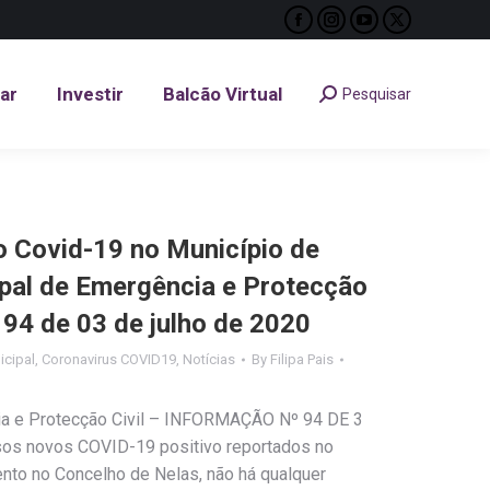
Facebook
Instagram
YouTube
X
tar
Investir
Balcão Virtual
Pesquisar
Search:
page
page
page
page
opens
opens
opens
opens
tar
Investir
Balcão Virtual
Pesquisar
Search:
in
in
in
in
new
new
new
new
window
window
window
window
Covid-19 no Município de
ipal de Emergência e Protecção
º 94 de 03 de julho de 2020
cipal
,
Coronavirus COVID19
,
Notícias
By
Filipa Pais
ia e Protecção Civil – INFORMAÇÃO Nº 94 DE 3
os novos COVID-19 positivo reportados no
to no Concelho de Nelas, não há qualquer