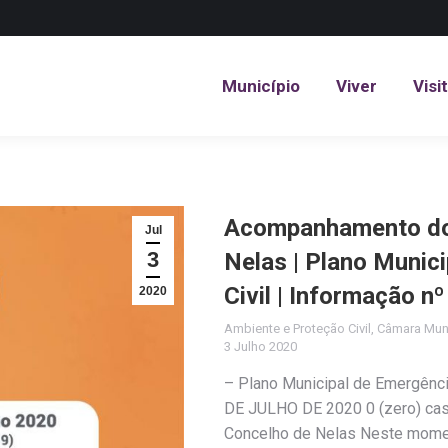
Município
Viver
Visi
Município
Viver
Visi
Acompanhamento do 
Jul
3
Nelas | Plano Munic
Civil | Informação n
2020
Ambiente e Proteção Civil
,
Câmara Muni
3 Julho 2020
– Plano Municipal de Emergênc
DE JULHO DE 2020 0 (zero) cas
Concelho de Nelas Neste momen