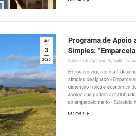
Programa de Apoio 
Jul
3
Simples: “Emparcela
2020
Gabinete de Apoio ao Agricultor
,
Notíc
Entrou em vigor no dia 1 de jul
simples designado «Emparcelar
dimensão física e económica do
apoios que podem ser atribuídos
ao emparcelamento • Subsídio 
Ler mais