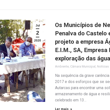
Os Municípios de Ne
Jul
2
Penalva do Castelo 
projeto a empresa Á
2020
E.I.M., SA, Empresa 
exploração das água
Ambiente
,
Câmara Municipal
,
Notícias
Na sequência da grave carência 
2017 e dos esforços que se seg
Autarcas para encontrar uma so
armazenamento de água e resili
celebrado em 13…
Ler mais