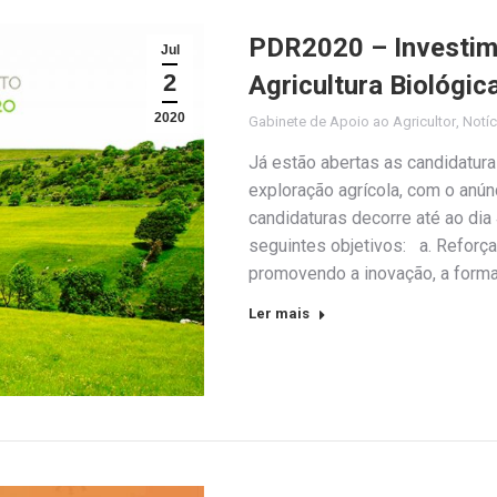
PDR2020 – Investime
Jul
2
Agricultura Biológic
2020
Gabinete de Apoio ao Agricultor
,
Notíc
Já estão abertas as candidatura
exploração agrícola, com o anú
candidaturas decorre até ao di
seguintes objetivos: a. Reforça
promovendo a inovação, a forma
Ler mais