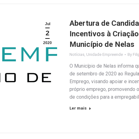
Abertura de Candid
Jul
2
Incentivos à Criaçã
Município de Nelas
2020
Notícias
,
Unidade Empreende
By
Fil
O Município de Nelas informa q
de setembro de 2020 ao Regulam
Emprego, visando apoiar e incen
próprio emprego, promovendo o 
de condições para a empregabi
Ler mais