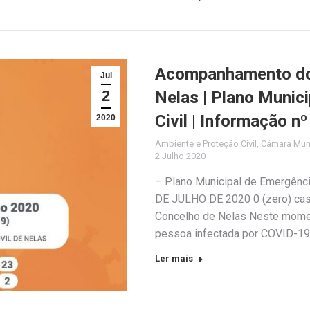
Acompanhamento do 
Jul
2
Nelas | Plano Munic
Civil | Informação n
2020
Ambiente e Proteção Civil
,
Câmara Muni
2 Julho 2020
– Plano Municipal de Emergênc
DE JULHO DE 2020 0 (zero) cas
Concelho de Nelas Neste momen
pessoa infectada por COVID-19
Ler mais