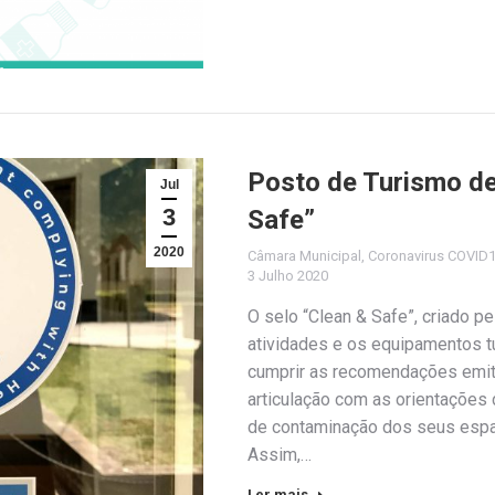
Posto de Turismo de
Jul
3
Safe”
2020
Câmara Municipal
,
Coronavirus COVID
3 Julho 2020
O selo “Clean & Safe”, criado p
atividades e os equipamentos 
cumprir as recomendações emiti
articulação com as orientações 
de contaminação dos seus esp
Assim,…
Ler mais