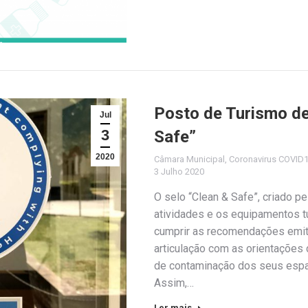
Posto de Turismo de
Jul
3
Safe”
2020
Câmara Municipal
,
Coronavirus COVID
3 Julho 2020
O selo “Clean & Safe”, criado p
atividades e os equipamentos 
cumprir as recomendações emiti
articulação com as orientações 
de contaminação dos seus esp
Assim,…
Ler mais