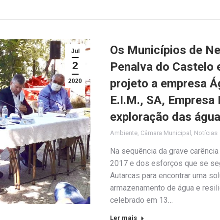
Os Municípios de Ne
Jul
2
Penalva do Castelo 
projeto a empresa Á
2020
E.I.M., SA, Empresa 
exploração das água
Ambiente
,
Câmara Municipal
,
Notícias
Na sequência da grave carência 
2017 e dos esforços que se seg
Autarcas para encontrar uma so
armazenamento de água e resili
celebrado em 13…
Ler mais