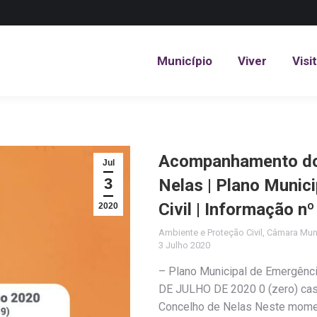
Município
Viver
Visi
Município
Viver
Visi
Acompanhamento do 
Jul
3
Nelas | Plano Munic
Civil | Informação n
2020
Ambiente e Proteção Civil
,
Câmara Muni
3 Julho 2020
– Plano Municipal de Emergênc
DE JULHO DE 2020 0 (zero) cas
Concelho de Nelas Neste momen