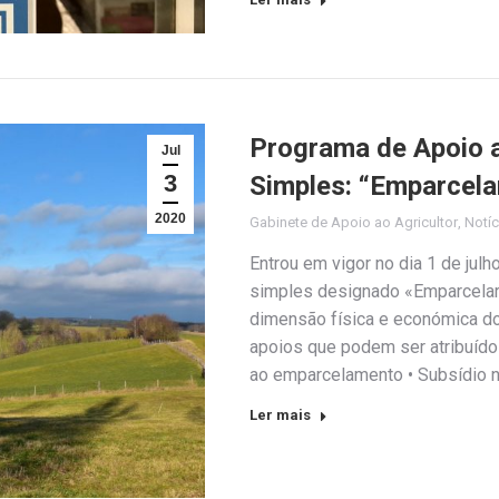
Programa de Apoio 
Jul
3
Simples: “Emparcela
2020
Gabinete de Apoio ao Agricultor
,
Notíc
Entrou em vigor no dia 1 de jul
simples designado «Emparcelar
dimensão física e económica do
apoios que podem ser atribuídos
ao emparcelamento • Subsídio 
Ler mais