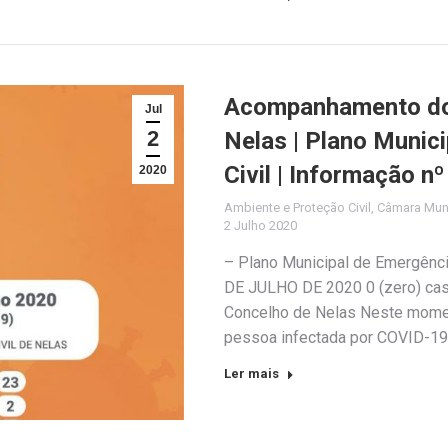
Acompanhamento do 
Jul
2
Nelas | Plano Munic
Civil | Informação n
2020
Ambiente e Proteção Civil
,
Câmara Muni
2 Julho 2020
– Plano Municipal de Emergênc
DE JULHO DE 2020 0 (zero) cas
Concelho de Nelas Neste momen
pessoa infectada por COVID-19
Ler mais