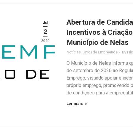
Abertura de Candid
Jul
2
Incentivos à Criaçã
Município de Nelas
2020
Notícias
,
Unidade Empreende
By
Fil
O Município de Nelas informa q
de setembro de 2020 ao Regulam
Emprego, visando apoiar e incen
próprio emprego, promovendo o 
de condições para a empregabi
Ler mais