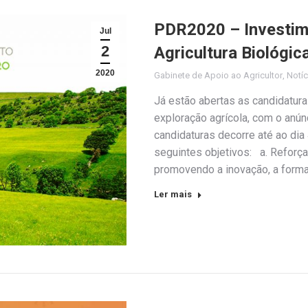
PDR2020 – Investime
Jul
2
Agricultura Biológic
2020
Gabinete de Apoio ao Agricultor
,
Notíc
Já estão abertas as candidatura
exploração agrícola, com o anú
candidaturas decorre até ao di
seguintes objetivos: a. Reforça
promovendo a inovação, a forma
Ler mais