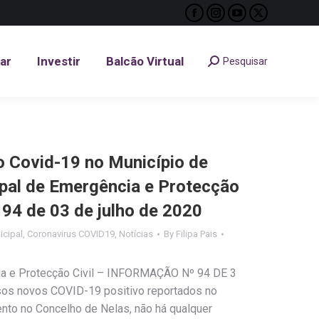
Facebook
Instagram
YouTube
X
tar
Investir
Balcão Virtual
Pesquisar
Search:
page
page
page
page
opens
opens
opens
opens
tar
Investir
Balcão Virtual
Pesquisar
Search:
in
in
in
in
new
new
new
new
window
window
window
window
Covid-19 no Município de
ipal de Emergência e Protecção
º 94 de 03 de julho de 2020
cipal
,
Coronavirus COVID19
,
Notícias
By
Filipa Pais
ia e Protecção Civil – INFORMAÇÃO Nº 94 DE 3
os novos COVID-19 positivo reportados no
to no Concelho de Nelas, não há qualquer