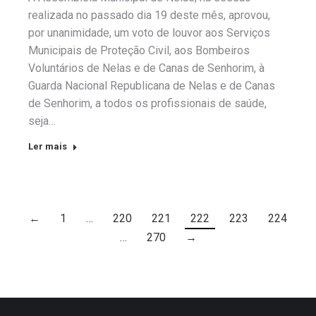
realizada no passado dia 19 deste mês, aprovou,
por unanimidade, um voto de louvor aos Serviços
Municipais de Proteção Civil, aos Bombeiros
Voluntários de Nelas e de Canas de Senhorim, à
Guarda Nacional Republicana de Nelas e de Canas
de Senhorim, a todos os profissionais de saúde,
seja…
Ler mais
←
1
…
220
221
222
223
224
…
270
→