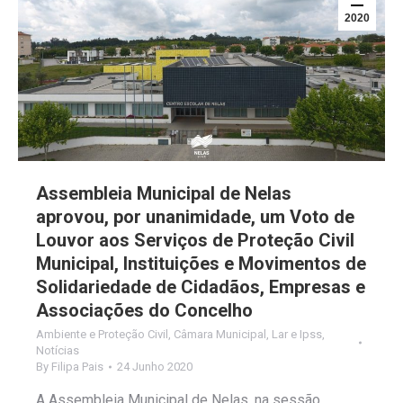
2020
Assembleia Municipal de Nelas
aprovou, por unanimidade, um Voto de
Louvor aos Serviços de Proteção Civil
Municipal, Instituições e Movimentos de
Solidariedade de Cidadãos, Empresas e
Associações do Concelho
Ambiente e Proteção Civil
,
Câmara Municipal
,
Lar e Ipss
,
Notícias
By
Filipa Pais
24 Junho 2020
A Assembleia Municipal de Nelas, na sessão