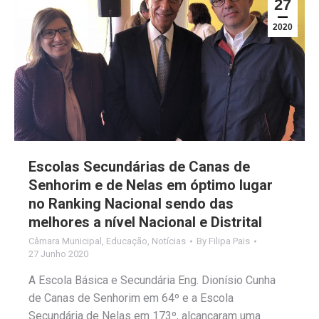
27
2020
Escolas Secundárias de Canas de
Senhorim e de Nelas em óptimo lugar
no Ranking Nacional sendo das
melhores a nível Nacional e Distrital
Câmara Municipal
,
Educação
,
Notícias
By
Filipa Pais
27 Junho 2020
A Escola Básica e Secundária Eng. Dionísio Cunha
de Canas de Senhorim em 64º e a Escola
Secundária de Nelas em 173º, alcançaram uma