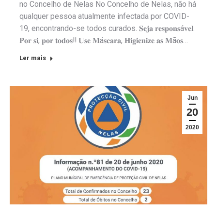
no Concelho de Nelas No Concelho de Nelas, não há
qualquer pessoa atualmente infectada por COVID-
19, encontrando-se todos curados. 𝐒𝐞𝐣𝐚 𝐫𝐞𝐬𝐩𝐨𝐧𝐬á𝐯𝐞𝐥.
𝐏𝐨𝐫 𝐬𝐢, 𝐩𝐨𝐫 𝐭𝐨𝐝𝐨𝐬‼️ 𝐔𝐬𝐞 𝐌á𝐬𝐜𝐚𝐫𝐚, 𝐇𝐢𝐠𝐢𝐞𝐧𝐢𝐳𝐞 𝐚𝐬 𝐌ã𝐨𝐬…
Ler mais
Jun
20
2020