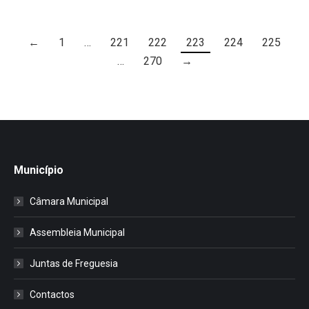
←
1
…
221
222
223
224
225
…
270
→
Município
Câmara Municipal
Assembleia Municipal
Juntas de Freguesia
Contactos