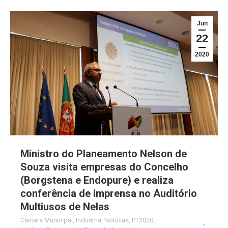
Jun
22
2020
Ministro do Planeamento Nelson de
Souza visita empresas do Concelho
(Borgstena e Endopure) e realiza
conferência de imprensa no Auditório
Multiusos de Nelas
Câmara Municipal
,
Industria
,
Notícias
,
PT2020
,