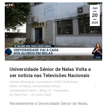
Jun
20
2020
Universidade Sénior de Nelas Volta a
ser notícia nas Televisões Nacionais
Câmara Municipal
,
Coronavirus COVID19
,
Notícias
,
Rádio US Nelas
,
Universidade Sénior
,
Universidade Sénior - Blog
,
US - freguesias
By
Filipa Pais
20 Junho 2020
Recentemente a Universidade Sénior de Nelas,