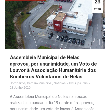
23
2020
Assembleia Municipal de Nelas
aprovou, por unanimidade, um Voto de
Louvor à Associação Humanitária dos
Bombeiros Voluntários de Nelas
Bombeiros
,
Câmara Municipal
,
Notícias
By
Filipa Pais
23 Junho 2020
A Assembleia Municipal de Nelas, na sessão
realizada no passado dia 19 deste mês, aprovou,
por unanimidade, um voto de louvor à Associação