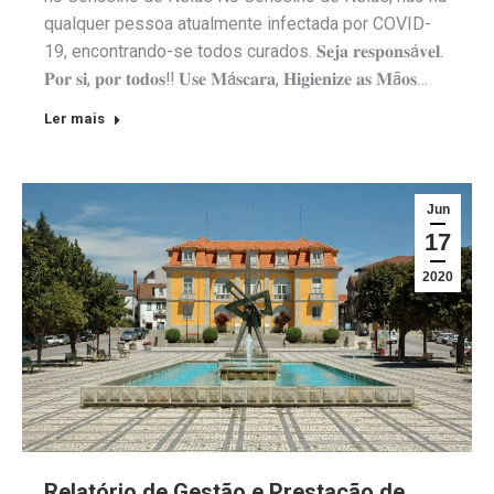
qualquer pessoa atualmente infectada por COVID-
19, encontrando-se todos curados. 𝐒𝐞𝐣𝐚 𝐫𝐞𝐬𝐩𝐨𝐧𝐬á𝐯𝐞𝐥.
𝐏𝐨𝐫 𝐬𝐢, 𝐩𝐨𝐫 𝐭𝐨𝐝𝐨𝐬‼️ 𝐔𝐬𝐞 𝐌á𝐬𝐜𝐚𝐫𝐚, 𝐇𝐢𝐠𝐢𝐞𝐧𝐢𝐳𝐞 𝐚𝐬 𝐌ã𝐨𝐬…
Ler mais
Jun
17
2020
Relatório de Gestão e Prestação de