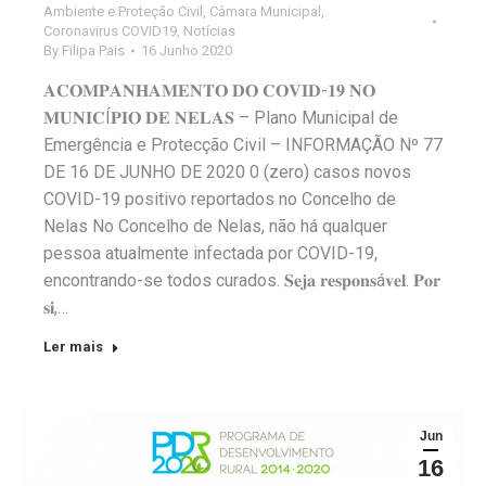
Ambiente e Proteção Civil
,
Câmara Municipal
,
Coronavirus COVID19
,
Notícias
By
Filipa Pais
16 Junho 2020
𝐀𝐂𝐎𝐌𝐏𝐀𝐍𝐇𝐀𝐌𝐄𝐍𝐓𝐎 𝐃𝐎 𝐂𝐎𝐕𝐈𝐃-𝟏𝟗 𝐍𝐎
𝐌𝐔𝐍𝐈𝐂Í𝐏𝐈𝐎 𝐃𝐄 𝐍𝐄𝐋𝐀𝐒 – Plano Municipal de
Emergência e Protecção Civil – INFORMAÇÃO Nº 77
DE 16 DE JUNHO DE 2020 0 (zero) casos novos
COVID-19 positivo reportados no Concelho de
Nelas No Concelho de Nelas, não há qualquer
pessoa atualmente infectada por COVID-19,
encontrando-se todos curados. 𝐒𝐞𝐣𝐚 𝐫𝐞𝐬𝐩𝐨𝐧𝐬á𝐯𝐞𝐥. 𝐏𝐨𝐫
𝐬𝐢,…
Ler mais
Jun
16