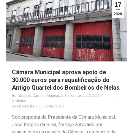
17
2020
Câmara Municipal aprova apoio de
30.000 euros para requalificação do
Antigo Quartel dos Bombeiros de Nelas
Bombeiros
,
Câmara Municipal
,
Coronavirus COVID19
,
Notícias
By
Filipa Pais
17 Junho 2020
Sob proposta do Presidente da Câmara Municipal,
José Borges da Silva, foi hoje aprovado por
unanimidade na reunião de Câmara, a atribuição de