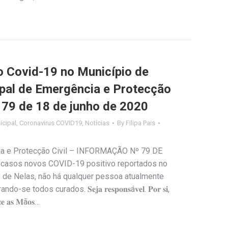
Covid-19 no Município de
ipal de Emergência e Protecção
º 79 de 18 de junho de 2020
cipal
,
Coronavirus COVID19
,
Notícias
By
Filipa Pais
ia e Protecção Civil – INFORMAÇÃO Nº 79 DE
casos novos COVID-19 positivo reportados no
 de Nelas, não há qualquer pessoa atualmente
todos curados. 𝐒𝐞𝐣𝐚 𝐫𝐞𝐬𝐩𝐨𝐧𝐬á𝐯𝐞𝐥. 𝐏𝐨𝐫 𝐬𝐢,
𝐢𝐳𝐞 𝐚𝐬 𝐌ã𝐨𝐬…