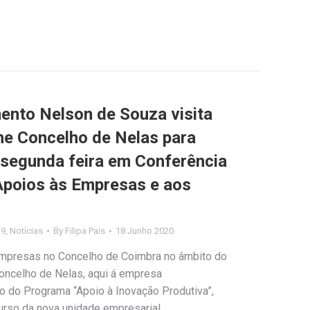
ento Nelson de Souza visita
he Concelho de Nelas para
 segunda feira em Conferência
Apoios às Empresas e aos
19
,
Notícias
By
Filipa Pais
18 Junho 2020
empresas no Concelho de Coimbra no âmbito do
oncelho de Nelas, aqui á empresa
 do Programa “Apoio à Inovação Produtiva”,
urso da nova unidade empresarial