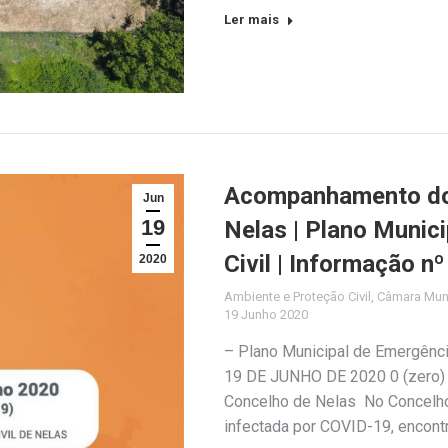
Ler mais
Acompanhamento do 
Jun
19
Nelas | Plano Munic
Civil | Informação n
2020
Ambiente e Proteção Civil
,
Câmara Muni
19 Junho 2020
– Plano Municipal de Emergênc
19 DE JUNHO DE 2020 0 (zero) 
Concelho de Nelas No Concelho
infectada por COVID-19, encont