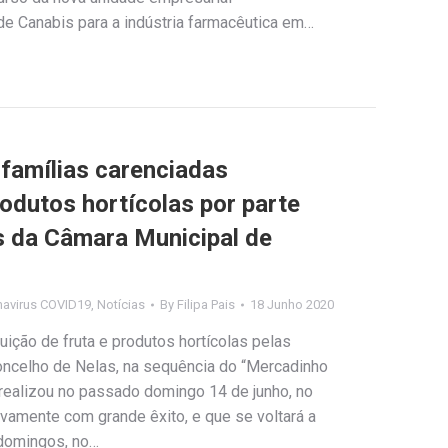
 Canabis para a indústria farmacêutica em…
famílias carenciadas
odutos hortícolas por parte
s da Câmara Municipal de
navirus COVID19
,
Notícias
By
Filipa Pais
18 Junho 2020
uição de fruta e produtos hortícolas pelas
oncelho de Nelas, na sequência do “Mercadinho
 realizou no passado domingo 14 de junho, no
vamente com grande êxito, e que se voltará a
 domingos, no…