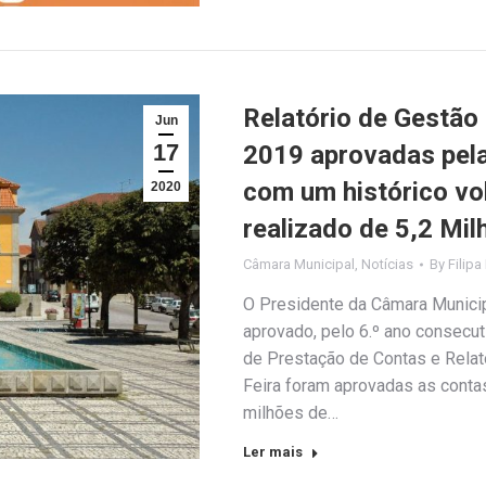
Relatório de Gestão
Jun
17
2019 aprovadas pela
com um histórico vo
2020
realizado de 5,2 Mi
Câmara Municipal
,
Notícias
By
Filipa
O Presidente da Câmara Municipa
aprovado, pelo 6.º ano consecu
de Prestação de Contas e Relat
Feira foram aprovadas as contas
milhões de…
Ler mais