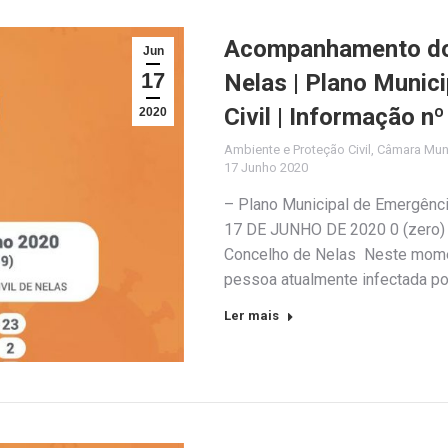
Acompanhamento do 
Jun
17
Nelas | Plano Munic
Civil | Informação n
2020
Ambiente e Proteção Civil
,
Câmara Muni
17 Junho 2020
– Plano Municipal de Emergênc
17 DE JUNHO DE 2020 0 (zero) 
Concelho de Nelas Neste momen
pessoa atualmente infectada po
Ler mais