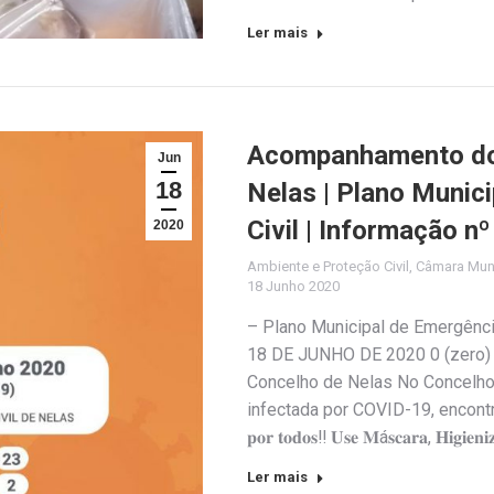
Ler mais
Acompanhamento do 
Jun
18
Nelas | Plano Munic
Civil | Informação n
2020
Ambiente e Proteção Civil
,
Câmara Muni
18 Junho 2020
– Plano Municipal de Emergênc
18 DE JUNHO DE 2020 0 (zero) 
Concelho de Nelas No Concelho
infectada por COVID-19, encontrando-se 
𝐩𝐨𝐫 𝐭𝐨𝐝𝐨𝐬‼️ 𝐔𝐬𝐞 𝐌á𝐬𝐜𝐚𝐫𝐚, 𝐇𝐢𝐠𝐢𝐞𝐧
Ler mais