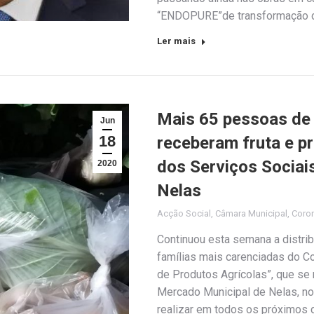
“ENDOPURE”de transformação de
Ler mais
Mais 65 pessoas de 
Jun
18
receberam fruta e pr
dos Serviços Sociai
2020
Nelas
Acção Social
,
Câmara Municipal
,
Coro
Continuou esta semana a distrib
famílias mais carenciadas do C
de Produtos Agrícolas”, que se
Mercado Municipal de Nelas, no
realizar em todos os próximos