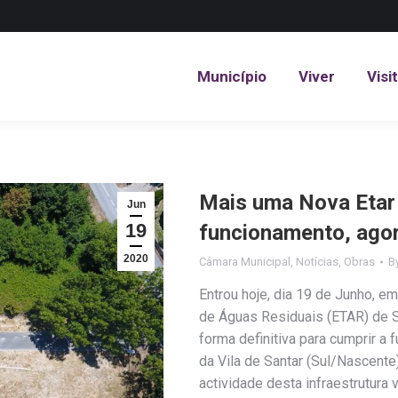
Município
Viver
Visi
Município
Viver
Visi
Mais uma Nova Etar 
Jun
19
funcionamento, agor
2020
Câmara Municipal
,
Notícias
,
Obras
B
Entrou hoje, dia 19 de Junho, 
de Águas Residuais (ETAR) de S
forma definitiva para cumprir a
da Vila de Santar (Sul/Nascente
actividade desta infraestrutura