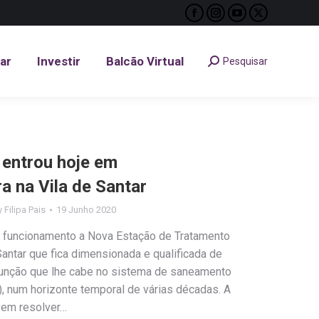
Facebook
Instagram
YouTube
X
tar
Investir
Balcão Virtual
Pesquisar
Search:
page
page
page
page
opens
opens
opens
opens
tar
Investir
Balcão Virtual
Pesquisar
Search:
in
in
in
in
new
new
new
new
window
window
window
window
entrou hoje em
a na Vila de Santar
y
Filipa Pais
19 Junho 2020
em funcionamento a Nova Estação de Tratamento
antar que fica dimensionada e qualificada de
 função que lhe cabe no sistema de saneamento
), num horizonte temporal de várias décadas. A
 vem resolver…