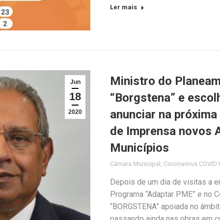
Ler mais
Ministro do Planeam
Jun
18
“Borgstena” e escol
anunciar na próxima
2020
de Imprensa novos 
Municípios
Câmara Municipal
,
Coronavirus COVID
Depois de um dia de visitas a 
Programa “Adaptar PME” e no C
“BORGSTENA” apoiada no âmbito
passando ainda nas obras em c