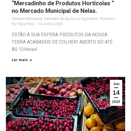
“Mercadinho de Produtos Hortícolas “
no Mercado Municipal de Nelas.
Câmara Municipal
,
Gabinete de Apoio ao Agricultor
,
Notícias
By
Filipa Pais
14 Junho 2020
ESTÃO À SUA ESPERA PRODUTOS DA NOSSA
TERRA ACABADOS DE COLHER! ABERTO SÓ ATÉ
ÀS 12Horas!
Ler mais
Jun
14
2020