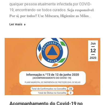
qualquer pessoa atualmente infectada por COVID-
19, encontrando-se todos curados. 𝐒𝐞𝐣𝐚 𝐫𝐞𝐬𝐩𝐨𝐧𝐬á𝐯𝐞𝐥.
𝐏𝐨𝐫 𝐬𝐢, 𝐩𝐨𝐫 𝐭𝐨𝐝𝐨𝐬‼️ 𝐔𝐬𝐞 𝐌á𝐬𝐜𝐚𝐫𝐚, 𝐇𝐢𝐠𝐢𝐞𝐧𝐢𝐳𝐞 𝐚𝐬 𝐌ã𝐨𝐬…
Ler mais
Jun
12
2020
Acompanhamento do Covid-19 no