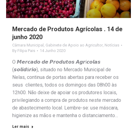
Mercado de Produtos Agrícolas . 14 de
junho 2020
Câmara Municipal
,
Gabinete de Apoio ao Agricultor
,
Notícias
By
Filipa Pais
14 Junho 2020
O 𝙈𝙚𝙧𝙘𝙖𝙙𝙤 𝙙𝙚 𝙋𝙧𝙤𝙙𝙪𝙩𝙤𝙨 𝘼𝙜𝙧í𝙘𝙤𝙡𝙖𝙨
(𝙨𝙤𝙡𝙞𝙙á𝙧𝙞𝙤), situado no Mercado Municipal de
Nelas, continua de portas abertas para receber os
seus clientes, todos os domingos das 08h00 às
12h00. Não deixe de apoiar os produtores locais,
privilegiando a compra de produtos neste mercado
de abastecimento local. Lembre-se: use máscara,
higienize as mãos e mantenha o distanciamento…
Ler mais