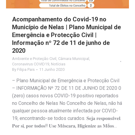
Acompanhamento do Covid-19 no
Município de Nelas | Plano Municipal de
Emergência e Protecção Civil |
Informação nº 72 de 11 de junho de
2020
Ambiente e Proteção Civil
,
Câmara Municipal
,
Coronavirus COVID19
,
Notícias
By
Filipa Pais
11 Junho 2020
– Plano Municipal de Emergência e Protecção Civil
– INFORMAÇÃO Nº 72 DE 11 DE JUNHO DE 2020 0
(zero) casos novos COVID-19 positivo reportados
no Concelho de Nelas No Concelho de Nelas, não há
qualquer pessoa atualmente infectada por COVID-
19, encontrando-se todos curados. 𝐒𝐞𝐣𝐚 𝐫𝐞𝐬𝐩𝐨𝐧𝐬á𝐯𝐞𝐥.
𝐏𝐨𝐫 𝐬𝐢, 𝐩𝐨𝐫 𝐭𝐨𝐝𝐨𝐬‼️ 𝐔𝐬𝐞 𝐌á𝐬𝐜𝐚𝐫𝐚, 𝐇𝐢𝐠𝐢𝐞𝐧𝐢𝐳𝐞 𝐚𝐬 𝐌ã𝐨𝐬…