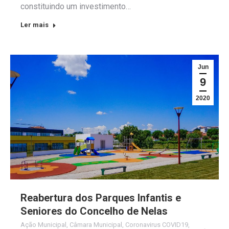
constituindo um investimento…
Ler mais
Jun
9
2020
Reabertura dos Parques Infantis e
Seniores do Concelho de Nelas
Ação Municipal
,
Câmara Municipal
,
Coronavirus COVID19
,