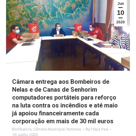
Jun
10
2020
Câmara entrega aos Bombeiros de
Nelas e de Canas de Senhorim
computadores portáteis para reforço
na luta contra os incêndios e até maio
já apoiou financeiramente cada
corporação em mais de 30 mil euros
Bombeiros
,
Câmara Municipal
,
Notícias
By
Filipa Pais
10 Junho 2020