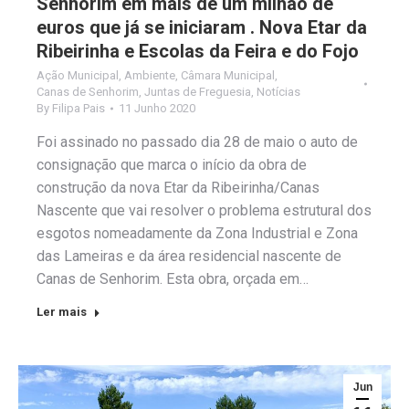
Senhorim em mais de um milhão de
euros que já se iniciaram . Nova Etar da
Ribeirinha e Escolas da Feira e do Fojo
Ação Municipal
,
Ambiente
,
Câmara Municipal
,
Canas de Senhorim
,
Juntas de Freguesia
,
Notícias
By
Filipa Pais
11 Junho 2020
Foi assinado no passado dia 28 de maio o auto de
consignação que marca o início da obra de
construção da nova Etar da Ribeirinha/Canas
Nascente que vai resolver o problema estrutural dos
esgotos nomeadamente da Zona Industrial e Zona
das Lameiras e da área residencial nascente de
Canas de Senhorim. Esta obra, orçada em…
Ler mais
Jun