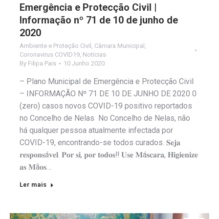
Emergência e Protecção Civil |
Informação nº 71 de 10 de junho de
2020
Ambiente e Proteção Civil
,
Câmara Municipal
,
Coronavirus COVID19
,
Notícias
By
Filipa Pais
10 Junho 2020
– Plano Municipal de Emergência e Protecção Civil
– INFORMAÇÃO Nº 71 DE 10 DE JUNHO DE 2020 0
(zero) casos novos COVID-19 positivo reportados
no Concelho de Nelas No Concelho de Nelas, não
há qualquer pessoa atualmente infectada por
COVID-19, encontrando-se todos curados. 𝐒𝐞𝐣𝐚
𝐫𝐞𝐬𝐩𝐨𝐧𝐬á𝐯𝐞𝐥. 𝐏𝐨𝐫 𝐬𝐢, 𝐩𝐨𝐫 𝐭𝐨𝐝𝐨𝐬‼️ 𝐔𝐬𝐞 𝐌á𝐬𝐜𝐚𝐫𝐚, 𝐇𝐢𝐠𝐢𝐞𝐧𝐢𝐳𝐞
𝐚𝐬 𝐌ã𝐨𝐬…
Ler mais