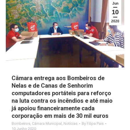
Jun
10
2020
Câmara entrega aos Bombeiros de
Nelas e de Canas de Senhorim
computadores portáteis para reforço
na luta contra os incêndios e até maio
já apoiou financeiramente cada
corporação em mais de 30 mil euros
Bombeiros
,
Câmara Municipal
,
Notícias
By
Filipa Pais
10 Junho 2020