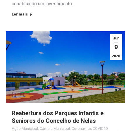
constituindo um investimento…
Ler mais
Jun
9
2020
Reabertura dos Parques Infantis e
Seniores do Concelho de Nelas
Ação Municipal
,
Câmara Municipal
,
Coronavirus COVID19
,