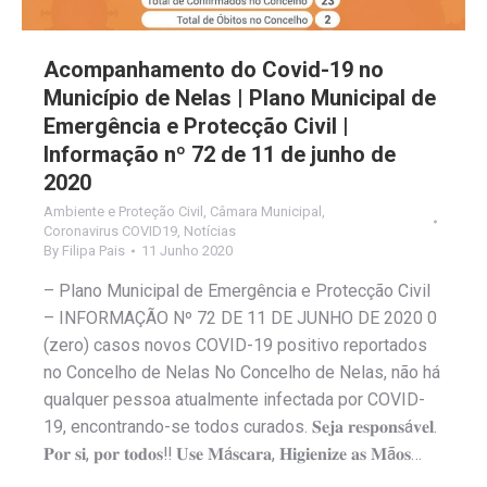
Acompanhamento do Covid-19 no
Município de Nelas | Plano Municipal de
Emergência e Protecção Civil |
Informação nº 72 de 11 de junho de
2020
Ambiente e Proteção Civil
,
Câmara Municipal
,
Coronavirus COVID19
,
Notícias
By
Filipa Pais
11 Junho 2020
– Plano Municipal de Emergência e Protecção Civil
– INFORMAÇÃO Nº 72 DE 11 DE JUNHO DE 2020 0
(zero) casos novos COVID-19 positivo reportados
no Concelho de Nelas No Concelho de Nelas, não há
qualquer pessoa atualmente infectada por COVID-
19, encontrando-se todos curados. 𝐒𝐞𝐣𝐚 𝐫𝐞𝐬𝐩𝐨𝐧𝐬á𝐯𝐞𝐥.
𝐏𝐨𝐫 𝐬𝐢, 𝐩𝐨𝐫 𝐭𝐨𝐝𝐨𝐬‼️ 𝐔𝐬𝐞 𝐌á𝐬𝐜𝐚𝐫𝐚, 𝐇𝐢𝐠𝐢𝐞𝐧𝐢𝐳𝐞 𝐚𝐬 𝐌ã𝐨𝐬…