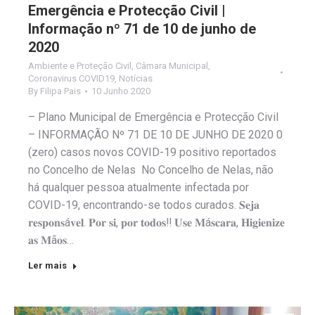
Emergência e Protecção Civil |
Informação nº 71 de 10 de junho de
2020
Ambiente e Proteção Civil
,
Câmara Municipal
,
Coronavirus COVID19
,
Notícias
By
Filipa Pais
10 Junho 2020
– Plano Municipal de Emergência e Protecção Civil
– INFORMAÇÃO Nº 71 DE 10 DE JUNHO DE 2020 0
(zero) casos novos COVID-19 positivo reportados
no Concelho de Nelas No Concelho de Nelas, não
há qualquer pessoa atualmente infectada por
COVID-19, encontrando-se todos curados. 𝐒𝐞𝐣𝐚
𝐫𝐞𝐬𝐩𝐨𝐧𝐬á𝐯𝐞𝐥. 𝐏𝐨𝐫 𝐬𝐢, 𝐩𝐨𝐫 𝐭𝐨𝐝𝐨𝐬‼️ 𝐔𝐬𝐞 𝐌á𝐬𝐜𝐚𝐫𝐚, 𝐇𝐢𝐠𝐢𝐞𝐧𝐢𝐳𝐞
𝐚𝐬 𝐌ã𝐨𝐬…
Ler mais