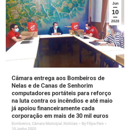
Jun
10
2020
Câmara entrega aos Bombeiros de
Nelas e de Canas de Senhorim
computadores portáteis para reforço
na luta contra os incêndios e até maio
já apoiou financeiramente cada
corporação em mais de 30 mil euros
Bombeiros
,
Câmara Municipal
,
Notícias
By
Filipa Pais
10 Junho 2020