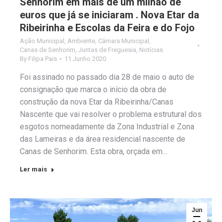
Senhorim em mais de um milhão de
euros que já se iniciaram . Nova Etar da
Ribeirinha e Escolas da Feira e do Fojo
Ação Municipal
,
Ambiente
,
Câmara Municipal
,
Canas de Senhorim
,
Juntas de Freguesia
,
Notícias
By
Filipa Pais
11 Junho 2020
Foi assinado no passado dia 28 de maio o auto de
consignação que marca o início da obra de
construção da nova Etar da Ribeirinha/Canas
Nascente que vai resolver o problema estrutural dos
esgotos nomeadamente da Zona Industrial e Zona
das Lameiras e da área residencial nascente de
Canas de Senhorim. Esta obra, orçada em…
Ler mais
Jun