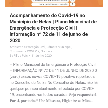
Acompanhamento do Covid-19 no
Município de Nelas | Plano Municipal de
Emergência e Protecção Civil |
Informação nº 72 de 11 de junho de
2020
Ambiente e Proteção Civil
,
Câmara Municipal
,
Coronavirus COVID19
,
Notícias
By
Filipa Pais
11 Junho 2020
– Plano Municipal de Emergência e Protecção Civil
– INFORMAÇÃO Nº 72 DE 11 DE JUNHO DE 2020 0
(zero) casos novos COVID-19 positivo reportados
no Concelho de Nelas No Concelho de Nelas, não há
qualquer pessoa atualmente infectada por COVID-
19, encontrando-se todos curados. 𝐒𝐞𝐣𝐚 𝐫𝐞𝐬𝐩𝐨𝐧𝐬á𝐯𝐞𝐥.
𝐏𝐨𝐫 𝐬𝐢, 𝐩𝐨𝐫 𝐭𝐨𝐝𝐨𝐬‼️ 𝐔𝐬𝐞 𝐌á𝐬𝐜𝐚𝐫𝐚, 𝐇𝐢𝐠𝐢𝐞𝐧𝐢𝐳𝐞 𝐚𝐬 𝐌ã𝐨𝐬…