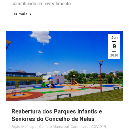
constituindo um investimento…
Ler mais
Jun
9
2020
Reabertura dos Parques Infantis e
Seniores do Concelho de Nelas
Ação Municipal
,
Câmara Municipal
,
Coronavirus COVID19
,