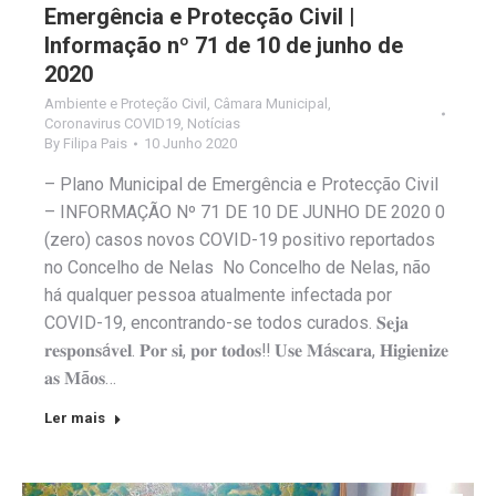
Emergência e Protecção Civil |
Informação nº 71 de 10 de junho de
2020
Ambiente e Proteção Civil
,
Câmara Municipal
,
Coronavirus COVID19
,
Notícias
By
Filipa Pais
10 Junho 2020
– Plano Municipal de Emergência e Protecção Civil
– INFORMAÇÃO Nº 71 DE 10 DE JUNHO DE 2020 0
(zero) casos novos COVID-19 positivo reportados
no Concelho de Nelas No Concelho de Nelas, não
há qualquer pessoa atualmente infectada por
COVID-19, encontrando-se todos curados. 𝐒𝐞𝐣𝐚
𝐫𝐞𝐬𝐩𝐨𝐧𝐬á𝐯𝐞𝐥. 𝐏𝐨𝐫 𝐬𝐢, 𝐩𝐨𝐫 𝐭𝐨𝐝𝐨𝐬‼️ 𝐔𝐬𝐞 𝐌á𝐬𝐜𝐚𝐫𝐚, 𝐇𝐢𝐠𝐢𝐞𝐧𝐢𝐳𝐞
𝐚𝐬 𝐌ã𝐨𝐬…
Ler mais