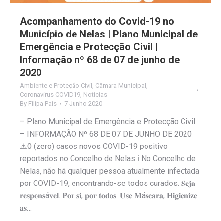
Acompanhamento do Covid-19 no
Município de Nelas | Plano Municipal de
Emergência e Protecção Civil |
Informação nº 68 de 07 de junho de
2020
Ambiente e Proteção Civil
,
Câmara Municipal
,
Coronavirus COVID19
,
Notícias
By
Filipa Pais
7 Junho 2020
– Plano Municipal de Emergência e Protecção Civil
– INFORMAÇÃO Nº 68 DE 07 DE JUNHO DE 2020
⚠️0 (zero) casos novos COVID-19 positivo
reportados no Concelho de Nelas ℹ️ No Concelho de
Nelas, não há qualquer pessoa atualmente infectada
por COVID-19, encontrando-se todos curados. 𝐒𝐞𝐣𝐚
𝐫𝐞𝐬𝐩𝐨𝐧𝐬á𝐯𝐞𝐥. 𝐏𝐨𝐫 𝐬𝐢, 𝐩𝐨𝐫 𝐭𝐨𝐝𝐨𝐬. 𝐔𝐬𝐞 𝐌á𝐬𝐜𝐚𝐫𝐚, 𝐇𝐢𝐠𝐢𝐞𝐧𝐢𝐳𝐞
𝐚𝐬…