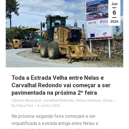
Jun
6
2020
Toda a Estrada Velha entre Nelas e
Carvalhal Redondo vai começar a ser
pavimentada na próxima 2ª feira
Câmara Municipal
,
Carvalhal Redondo
,
Nelas
,
Notícias
,
Obras
By
Filipa Pais
6 Junho 2020
Na próxima segunda-feira começará a ser
requalificada a estrada antiga entre Nelas e