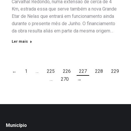
Carvalhal Redondo, numa extensão de cerca de 4
Km, estrada essa que serve também a nova Grande
Etar de Nelas que entrará em funcionamento ainda
durante o presente mês de Junho. O financiamento
da obra resulta aliás em parte da mesma origem…
Ler mais
←
1
…
225
226
227
228
229
…
270
→
Município