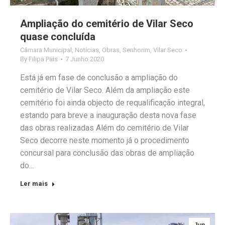
Ampliação do cemitério de Vilar Seco
quase concluída
Câmara Municipal
,
Notícias
,
Obras
,
Senhorim
,
Vilar Seco
By
Filipa Pais
7 Junho 2020
Está já em fase de conclusão a ampliação do
cemitério de Vilar Seco. Além da ampliação este
cemitério foi ainda objecto de requalificação integral,
estando para breve a inauguração desta nova fase
das obras realizadas Além do cemitério de Vilar
Seco decorre neste momento já o procedimento
concursal para conclusão das obras de ampliação
do…
Ler mais
Jun