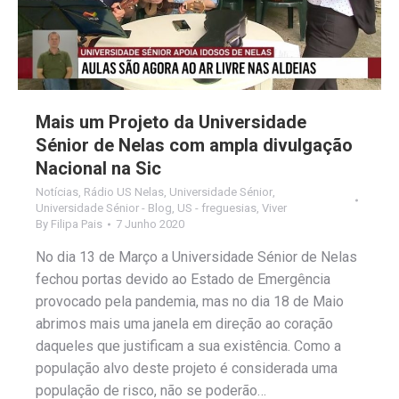
Mais um Projeto da Universidade
Sénior de Nelas com ampla divulgação
Nacional na Sic
Notícias
,
Rádio US Nelas
,
Universidade Sénior
,
Universidade Sénior - Blog
,
US - freguesias
,
Viver
By
Filipa Pais
7 Junho 2020
No dia 13 de Março a Universidade Sénior de Nelas
fechou portas devido ao Estado de Emergência
provocado pela pandemia, mas no dia 18 de Maio
abrimos mais uma janela em direção ao coração
daqueles que justificam a sua existência. Como a
população alvo deste projeto é considerada uma
população de risco, não se poderão…