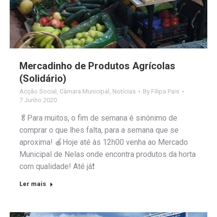
Mercadinho de Produtos Agrícolas
(Solidário)
Acção Social
,
Câmara Municipal
,
Notícias
By
Filipa Pais
7 Junho 2020
🥬Para muitos, o fim de semana é sinónimo de
comprar o que lhes falta, para a semana que se
aproxima! 🍎Hoje até às 12h00 venha ao Mercado
Municipal de Nelas onde encontra produtos da horta
com qualidade! Até já❗
Ler mais