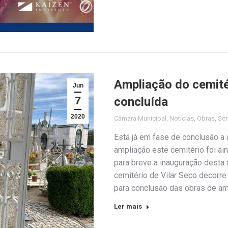
Ampliação do cemité
Jun
7
concluída
2020
Câmara Municipal
,
Notícias
,
Obras
,
Se
Está já em fase de conclusão a 
ampliação este cemitério foi ain
para breve a inauguração desta
cemitério de Vilar Seco decorr
para conclusão das obras de a
Ler mais