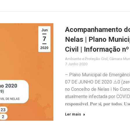
Acompanhamento do 
Jun
7
Nelas | Plano Munic
Civil | Informação n
2020
Ambiente e Proteção Civil
,
Câmara Muni
7 Junho 2020
– Plano Municipal de Emergênc
07 DE JUNHO DE 2020 ⚠️0 (zero
no Concelho de Nelas ℹ️ No Con
atualmente infectada por COVID-1
𝐫𝐞𝐬𝐩𝐨𝐧𝐬á𝐯𝐞𝐥. 𝐏𝐨𝐫 𝐬𝐢, 𝐩𝐨𝐫 𝐭𝐨𝐝𝐨𝐬. 𝐔
Ler mais