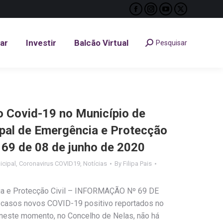
Facebook
Instagram
YouTube
X
tar
Investir
Balcão Virtual
Pesquisar
Search:
page
page
page
page
opens
opens
opens
opens
tar
Investir
Balcão Virtual
Pesquisar
Search:
in
in
in
in
new
new
new
new
window
window
window
window
Covid-19 no Município de
ipal de Emergência e Protecção
º 69 de 08 de junho de 2020
cipal
,
Coronavirus COVID19
,
Notícias
By
Filipa Pais
ia e Protecção Civil – INFORMAÇÃO Nº 69 DE
casos novos COVID-19 positivo reportados no
neste momento, no Concelho de Nelas, não há