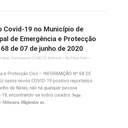
Covid-19 no Município de
ipal de Emergência e Protecção
º 68 de 07 de junho de 2020
cipal
,
Coronavirus COVID19
,
Notícias
By
Filipa Pais
ia e Protecção Civil – INFORMAÇÃO Nº 68 DE
) casos novos COVID-19 positivo reportados
celho de Nelas, não há qualquer pessoa
9, encontrando-se todos curados. 𝐒𝐞𝐣𝐚
𝐞 𝐌á𝐬𝐜𝐚𝐫𝐚, 𝐇𝐢𝐠𝐢𝐞𝐧𝐢𝐳𝐞 𝐚𝐬…