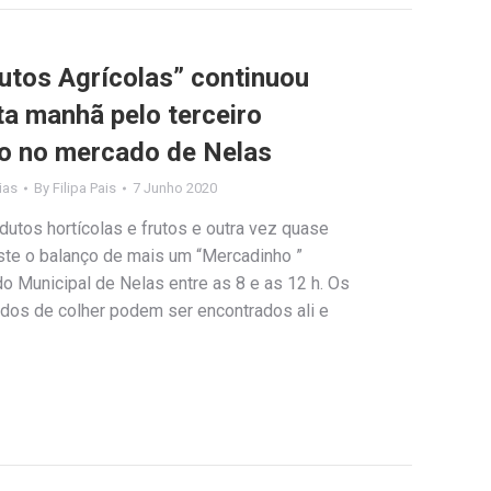
tos Agrícolas” continuou
ta manhã pelo terceiro
o no mercado de Nelas
ias
By
Filipa Pais
7 Junho 2020
utos hortícolas e frutos e outra vez quase
este o balanço de mais um “Mercadinho ”
o Municipal de Nelas entre as 8 e as 12 h. Os
ados de colher podem ser encontrados ali e