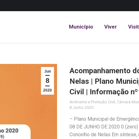
Município
Viver
Visi
Município
Viver
Visi
Acompanhamento do 
Jun
8
Nelas | Plano Munic
Civil | Informação n
2020
Ambiente e Proteção Civil
,
Câmara Muni
8 Junho 2020
– Plano Municipal de Emergênc
08 DE JUNHO DE 2020 0 (zero) 
Concelho de Nelas Em síntese, 