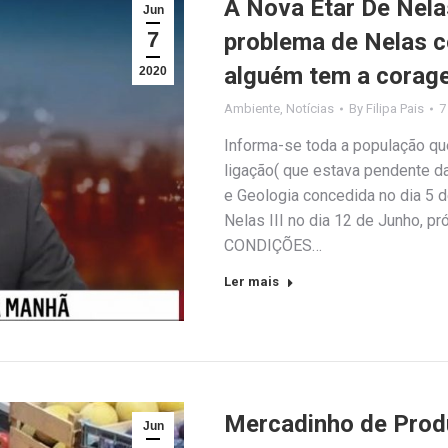
A Nova Etar De Nelas
Jun
7
problema de Nelas 
alguém tem a corage
2020
Ambiente
,
Notícias
By
Filipa Pais
7
Informa-se toda a população qu
ligação( que estava pendente d
e Geologia concedida no dia 5 
Nelas III no dia 12 de Junho, 
CONDIÇÕES…
Ler mais
Mercadinho de Produ
Jun