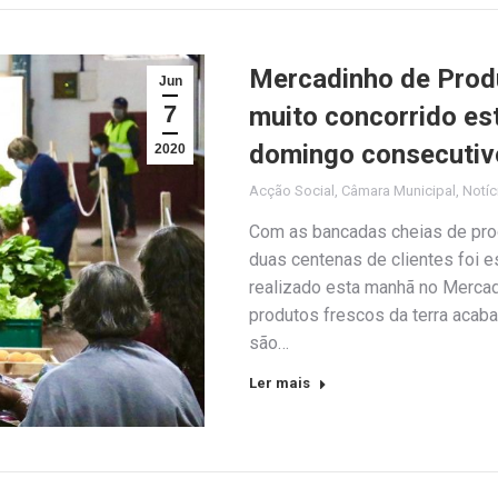
Mercadinho de Produ
Jun
7
muito concorrido es
domingo consecutiv
2020
Acção Social
,
Câmara Municipal
,
Notíc
Com as bancadas cheias de prod
duas centenas de clientes foi 
realizado esta manhã no Mercad
produtos frescos da terra acab
são…
Ler mais