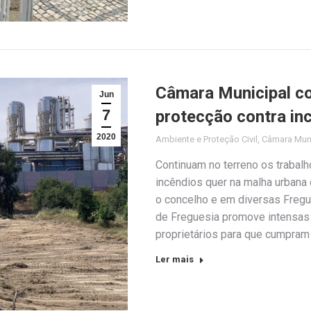
Câmara Municipal con
Jun
7
protecção contra inc
2020
Ambiente e Proteção Civil
,
Câmara Muni
Continuam no terreno os trabalh
incêndios quer na malha urbana 
o concelho e em diversas Freg
de Freguesia promove intensas 
proprietários para que cumpram
Ler mais