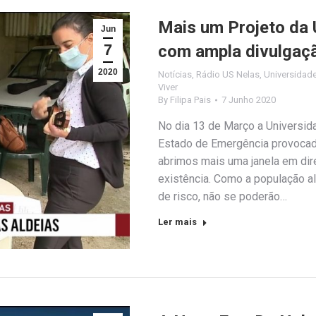
Mais um Projeto da 
Jun
7
com ampla divulgaçã
2020
Notícias
,
Rádio US Nelas
,
Universidade
Viver
By
Filipa Pais
7 Junho 2020
No dia 13 de Março a Universid
Estado de Emergência provocad
abrimos mais uma janela em dir
existência. Como a população a
de risco, não se poderão…
Ler mais