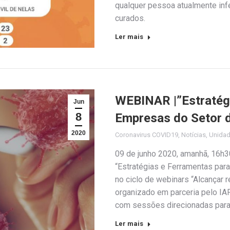
qualquer pessoa atualmente in
curados.
Ler mais
WEBINAR |”Estratégi
Jun
8
Empresas do Setor d
2020
Coronavirus COVID19
,
Notícias
,
Unida
09 de junho 2020, amanhã, 16h3
“Estratégias e Ferramentas para
no ciclo de webinars “Alcançar 
organizado em parceria pelo IAPM
com sessões direcionadas para 
Ler mais