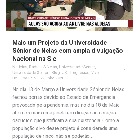
Mais um Projeto da Universidade
Sénior de Nelas com ampla divulgação
Nacional na Sic
Notícias
,
Rádio US Nelas
,
Universidade Sénior
,
Universidade Sénior - Blog
,
US - freguesias
,
Viver
By
Filipa Pais
7 Junho 2020
No dia 13 de Março a Universidade Sénior de Nelas
fechou portas devido ao Estado de Emergência
provocado pela pandemia, mas no dia 18 de Maio
abrimos mais uma janela em direção ao coração
daqueles que justificam a sua existência. Como a
população alvo deste projeto é considerada uma
população de risco, não se poderão…