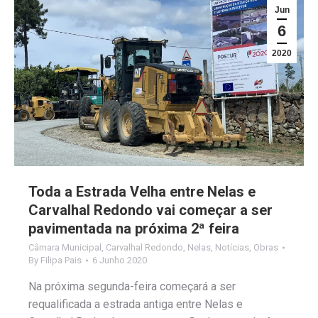
Jun
6
2020
Toda a Estrada Velha entre Nelas e
Carvalhal Redondo vai começar a ser
pavimentada na próxima 2ª feira
Câmara Municipal
,
Carvalhal Redondo
,
Nelas
,
Notícias
,
Obras
By
Filipa Pais
6 Junho 2020
Na próxima segunda-feira começará a ser
requalificada a estrada antiga entre Nelas e