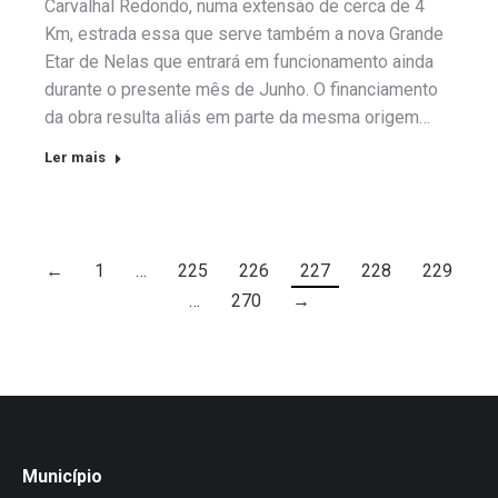
Carvalhal Redondo, numa extensão de cerca de 4
Km, estrada essa que serve também a nova Grande
Etar de Nelas que entrará em funcionamento ainda
durante o presente mês de Junho. O financiamento
da obra resulta aliás em parte da mesma origem…
Ler mais
←
1
…
225
226
227
228
229
…
270
→
Município