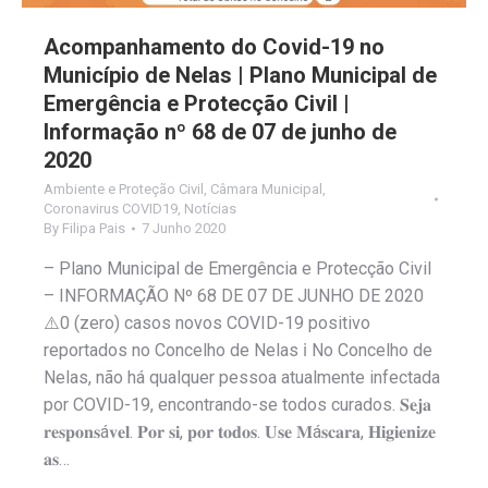
Acompanhamento do Covid-19 no
Município de Nelas | Plano Municipal de
Emergência e Protecção Civil |
Informação nº 68 de 07 de junho de
2020
Ambiente e Proteção Civil
,
Câmara Municipal
,
Coronavirus COVID19
,
Notícias
By
Filipa Pais
7 Junho 2020
– Plano Municipal de Emergência e Protecção Civil
– INFORMAÇÃO Nº 68 DE 07 DE JUNHO DE 2020
⚠️0 (zero) casos novos COVID-19 positivo
reportados no Concelho de Nelas ℹ️ No Concelho de
Nelas, não há qualquer pessoa atualmente infectada
por COVID-19, encontrando-se todos curados. 𝐒𝐞𝐣𝐚
𝐫𝐞𝐬𝐩𝐨𝐧𝐬á𝐯𝐞𝐥. 𝐏𝐨𝐫 𝐬𝐢, 𝐩𝐨𝐫 𝐭𝐨𝐝𝐨𝐬. 𝐔𝐬𝐞 𝐌á𝐬𝐜𝐚𝐫𝐚, 𝐇𝐢𝐠𝐢𝐞𝐧𝐢𝐳𝐞
𝐚𝐬…