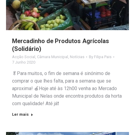
Mercadinho de Produtos Agrícolas
(Solidário)
Acção Social
,
Câmara Municipal
,
Notícias
By
Filipa Pais
7 Junho 2020
🥬Para muitos, o fim de semana é sinónimo de
comprar o que lhes falta, para a semana que se
aproxima! 🍎Hoje até às 12h00 venha ao Mercado
Municipal de Nelas onde encontra produtos da horta
com qualidade! Até já❗
Ler mais