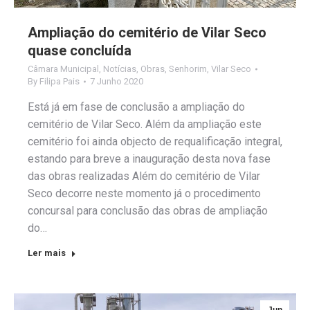
Ampliação do cemitério de Vilar Seco
quase concluída
Câmara Municipal
,
Notícias
,
Obras
,
Senhorim
,
Vilar Seco
By
Filipa Pais
7 Junho 2020
Está já em fase de conclusão a ampliação do
cemitério de Vilar Seco. Além da ampliação este
cemitério foi ainda objecto de requalificação integral,
estando para breve a inauguração desta nova fase
das obras realizadas Além do cemitério de Vilar
Seco decorre neste momento já o procedimento
concursal para conclusão das obras de ampliação
do…
Ler mais
Jun