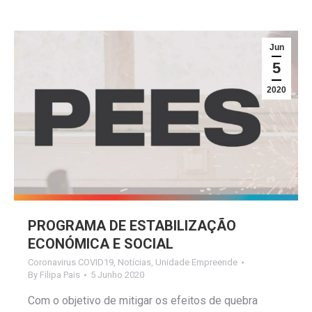
Jun
5
2020
PROGRAMA DE ESTABILIZAÇÃO
ECONÓMICA E SOCIAL
Coronavirus COVID19
,
Notícias
,
Unidade Empreende
By
Filipa Pais
5 Junho 2020
Com o objetivo de mitigar os efeitos de quebra