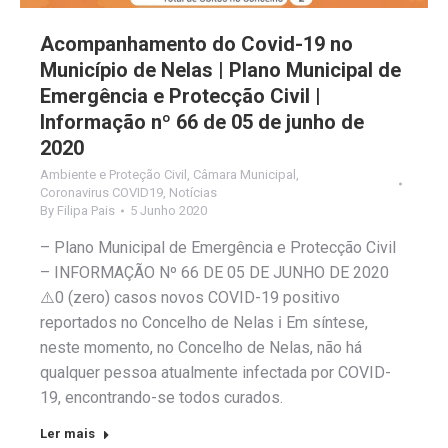
Acompanhamento do Covid-19 no
Município de Nelas | Plano Municipal de
Emergência e Protecção Civil |
Informação nº 66 de 05 de junho de
2020
Ambiente e Proteção Civil
,
Câmara Municipal
,
Coronavirus COVID19
,
Notícias
By
Filipa Pais
5 Junho 2020
– Plano Municipal de Emergência e Protecção Civil
– INFORMAÇÃO Nº 66 DE 05 DE JUNHO DE 2020
⚠️0 (zero) casos novos COVID-19 positivo
reportados no Concelho de Nelas ℹ️ Em síntese,
neste momento, no Concelho de Nelas, não há
qualquer pessoa atualmente infectada por COVID-
19, encontrando-se todos curados.
Ler mais