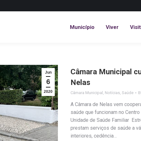
Município
Viver
Visi
Município
Viver
Visi
Câmara Municipal cu
Jun
6
Nelas
2020
Câmara Municipal
,
Notícias
,
Saúde
B
A Câmara de Nelas vem coopera
saúde que funcionam no Centro 
Unidade de Saúde Familiar Estre
prestam serviços de saúde a vár
interiores, cedência…