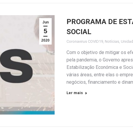
PROGRAMA DE EST
Jun
5
SOCIAL
2020
Coronavirus COVID19
,
Notícias
,
Unida
Com o objetivo de mitigar os e
pela pandemia, o Governo apres
Estabilização Económica e Soci
várias áreas, entre elas o empr
negócios, financiamento e din
Ler mais