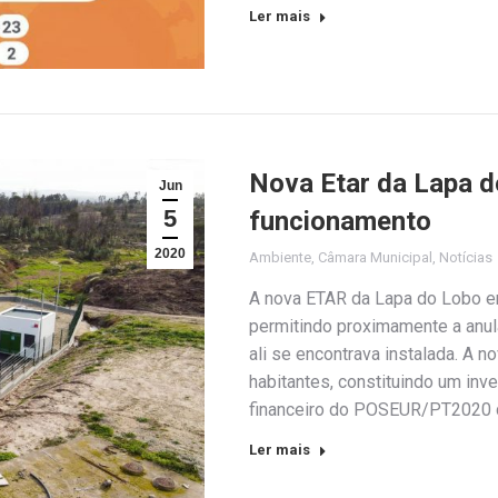
Ler mais
Nova Etar da Lapa d
Jun
5
funcionamento
2020
Ambiente
,
Câmara Municipal
,
Notícias
A nova ETAR da Lapa do Lobo e
permitindo proximamente a anu
ali se encontrava instalada. A 
habitantes, constituindo um inv
financeiro do POSEUR/PT2020 d
Ler mais