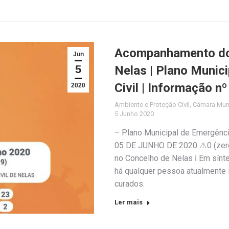
Acompanhamento do 
Jun
5
Nelas | Plano Munic
Civil | Informação n
2020
Ambiente e Proteção Civil
,
Câmara Muni
5 Junho 2020
– Plano Municipal de Emergênc
05 DE JUNHO DE 2020 ⚠️0 (zero
no Concelho de Nelas ℹ️ Em sín
há qualquer pessoa atualmente 
curados.
Ler mais