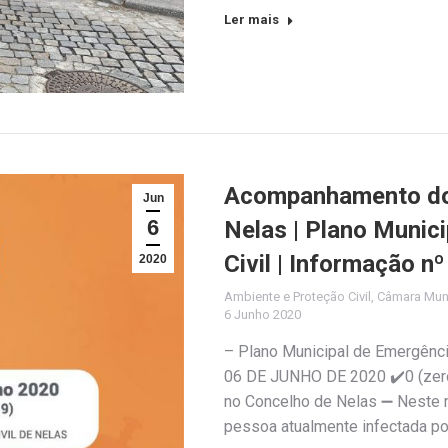
Ler mais
Acompanhamento do 
Jun
6
Nelas | Plano Munic
Civil | Informação n
2020
Ambiente e Proteção Civil
,
Câmara Muni
6 Junho 2020
– Plano Municipal de Emergênc
06 DE JUNHO DE 2020 ✔️0 (zero
no Concelho de Nelas ➖ Neste 
pessoa atualmente infectada po