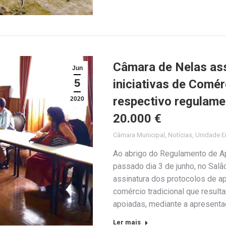
Câmara de Nelas ass
Jun
5
iniciativas de Comér
respectivo regulame
2020
20.000 €
Câmara Municipal
,
Notícias
,
Unidade 
Ao abrigo do Regulamento de Ap
passado dia 3 de junho, no Salã
assinatura dos protocolos de ap
comércio tradicional que result
apoiadas, mediante a apresenta
Ler mais