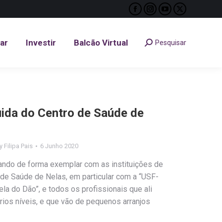
Facebook
Instagram
YouTube
X
tar
Investir
Balcão Virtual
Pesquisar
Search:
page
page
page
page
opens
opens
opens
opens
tar
Investir
Balcão Virtual
Pesquisar
Search:
in
in
in
in
new
new
new
new
window
window
window
window
ida do Centro de Saúde de
y
Filipa Pais
6 Junho 2020
ndo de forma exemplar com as instituições de
de Saúde de Nelas, em particular com a “USF-
la do Dão”, e todos os profissionais que ali
ios níveis, e que vão de pequenos arranjos