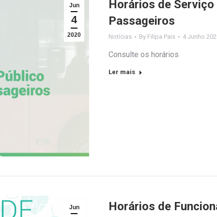
Horários de Serviço
Jun
4
Passageiros
2020
Notícias
By
Filipa Pais
4 Junho 202
Consulte os horários
Ler mais
Horários de Funcio
Jun