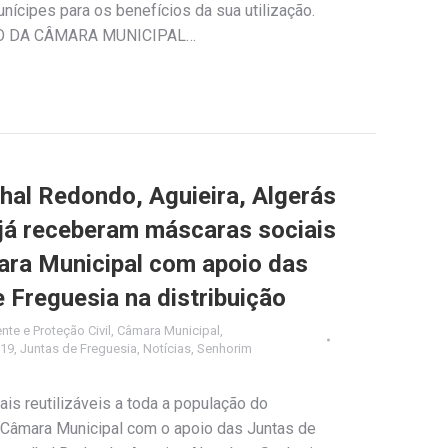
nícipes para os benefícios da sua utilização.
O DA CÂMARA MUNICIPAL…
hal Redondo, Aguieira, Algerás
já receberam máscaras sociais
mara Municipal com apoio das
 Freguesia na distribuição
te e Proteção Civil
,
Câmara Municipal
,
D19
,
Juntas de Freguesia
,
Notícias
,
Senhorim
ais reutilizáveis a toda a população do
 Câmara Municipal com o apoio das Juntas de