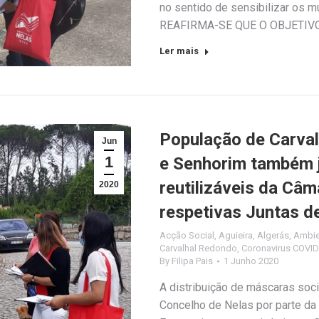
no sentido de sensibilizar os mu
REAFIRMA-SE QUE O OBJETIV
Ler mais
População de Carval
Jun
1
e Senhorim também 
reutilizáveis da Câ
2020
respetivas Juntas de
Acção Social
,
Aguieira
,
Algerás
,
Ambien
Carvalhal Redondo
,
Coronavirus COVI
By
Filipa Pais
1 Junho 2020
A distribuição de máscaras soci
Concelho de Nelas por parte da