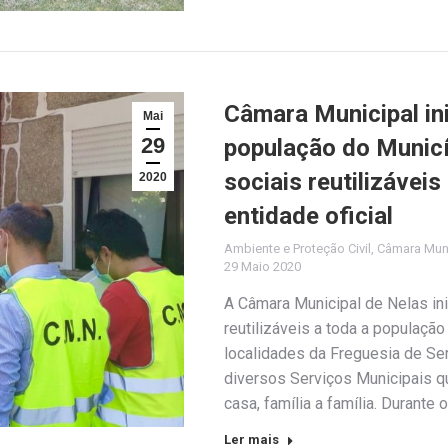
Câmara Municipal ini
Mai
29
população do Munic
sociais reutilizávei
2020
entidade oficial
Ambiente e Proteção Civil
,
Câmara Muni
29 Maio 2020
A Câmara Municipal de Nelas ini
reutilizáveis a toda a populaç
localidades da Freguesia de Se
diversos Serviços Municipais qu
casa, família a família. Durante 
Ler mais