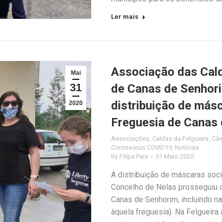
Ler mais
Associação das Cald
Mai
31
de Canas de Senhorim
distribuição de másc
2020
Freguesia de Canas
Associações
,
Caldas da Felgueira
,
Câm
Coronavirus COVID19
,
Notícias
By
Filipa Pais
31 Maio 2020
A distribuição de máscaras soci
Concelho de Nelas prosseguiu 
Canas de Senhorim, incluindo na
àquela freguesia). Na Felgueira 