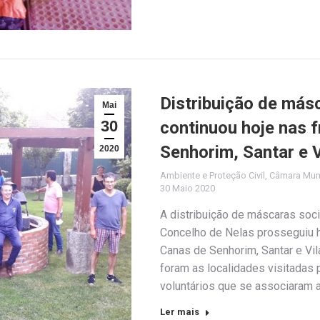
Distribuição de másc
Mai
30
continuou hoje nas 
Senhorim, Santar e V
2020
Ambiente e Proteção Civil
,
Câmara Muni
30 Maio 2020
A distribuição de máscaras soci
Concelho de Nelas prosseguiu h
Canas de Senhorim, Santar e Vi
foram as localidades visitadas 
voluntários que se associaram a
Ler mais