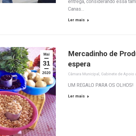
entrega, considerando essa ta
Canas…
Ler mais
Mercadinho de Produ
Mai
31
espera
2020
Câmara Municipal
,
Gabinete de Apoio a
UM REGALO PARA OS OLHOS!
Ler mais