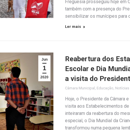
Freguesia prosseguiu hoje em C
também com a presença do Pres
sensibilizar os munícipes para 
Ler mais
Reabertura dos Esta
Jun
1
Escolar e Dia Mundi
a visita do Preside
2020
Câmara Municipal
,
Educação
,
Notícias
Hoje, o Presidente da Câmara 
visita aos Estabelecimentos de
inteiraram da reabertura do mes
especial, o Dia Mundial da Cria
transformou numa pequena lemb