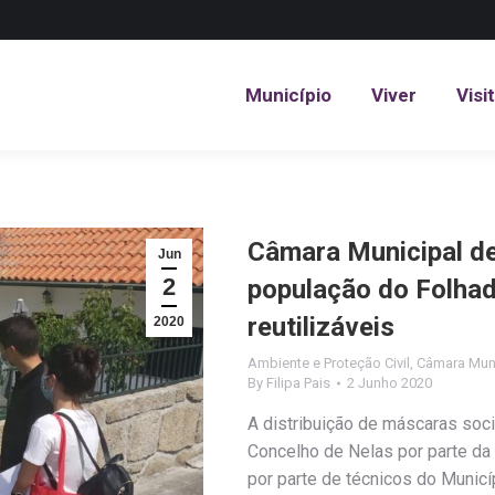
Município
Viver
Visi
Município
Viver
Visi
Câmara Municipal de
Jun
2
população do Folhad
reutilizáveis
2020
Ambiente e Proteção Civil
,
Câmara Muni
By
Filipa Pais
2 Junho 2020
A distribuição de máscaras soci
Concelho de Nelas por parte da
por parte de técnicos do Munic