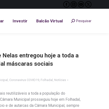
Facebook
Instagram
YouTube
X
tar
Investir
Balcão Virtual
Pesquisar
Search:
page
page
page
page
opens
opens
opens
opens
tar
Investir
Balcão Virtual
Pesquisar
Search:
in
in
in
in
new
new
new
new
window
window
window
window
 Nelas entregou hoje a toda a
al máscaras sociais
cipal
,
Coronavirus COVID19
,
Folhadal
,
Notícias
ais reutilizáveis a toda a população do
 Câmara Municipal prosseguiu hoje em Folhadal,
ípio e de autarcas da Câmara Municipal, sempre