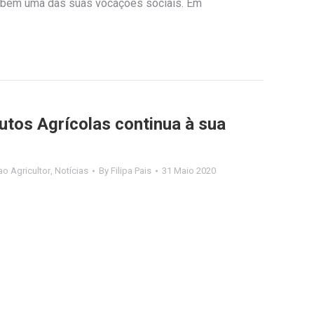
mbém uma das suas vocações sociais. Em
tos Agrícolas continua à sua
o Agricultor
,
Notícias
By
Filipa Pais
31 Maio 2020