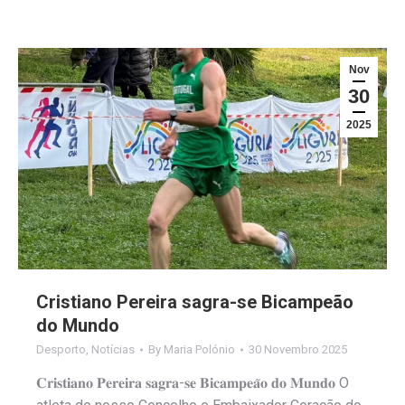
Nov
30
2025
Cristiano Pereira sagra-se Bicampeão
do Mundo
Desporto
,
Notícias
By
Maria Polónio
30 Novembro 2025
𝐂𝐫𝐢𝐬𝐭𝐢𝐚𝐧𝐨 𝐏𝐞𝐫𝐞𝐢𝐫𝐚 𝐬𝐚𝐠𝐫𝐚-𝐬𝐞 𝐁𝐢𝐜𝐚𝐦𝐩𝐞𝐚̃𝐨 𝐝𝐨 𝐌𝐮𝐧𝐝𝐨 O