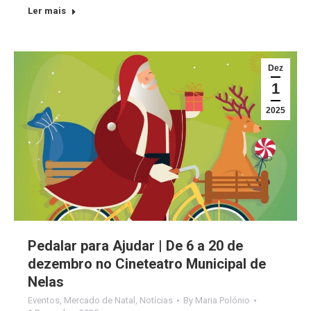
Ler mais
Dez
1
2025
Pedalar para Ajudar | De 6 a 20 de
dezembro no Cineteatro Municipal de
Nelas
Eventos
,
Mercado de Natal
,
Notícias
By
Maria Polónio