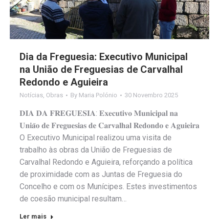
Dia da Freguesia: Executivo Municipal
na União de Freguesias de Carvalhal
Redondo e Aguieira
Notícias
,
Obras
By
Maria Polónio
30 Novembro 2025
𝐃𝐈𝐀 𝐃𝐀 𝐅𝐑𝐄𝐆𝐔𝐄𝐒𝐈𝐀: 𝐄𝐱𝐞𝐜𝐮𝐭𝐢𝐯𝐨 𝐌𝐮𝐧𝐢𝐜𝐢𝐩𝐚𝐥 𝐧𝐚
𝐔𝐧𝐢𝐚̃𝐨 𝐝𝐞 𝐅𝐫𝐞𝐠𝐮𝐞𝐬𝐢𝐚𝐬 𝐝𝐞 𝐂𝐚𝐫𝐯𝐚𝐥𝐡𝐚𝐥 𝐑𝐞𝐝𝐨𝐧𝐝𝐨 𝐞 𝐀𝐠𝐮𝐢𝐞𝐢𝐫𝐚
O Executivo Municipal realizou uma visita de
trabalho às obras da União de Freguesias de
Carvalhal Redondo e Aguieira, reforçando a política
de proximidade com as Juntas de Freguesia do
Concelho e com os Munícipes. Estes investimentos
de coesão municipal resultam…
Ler mais