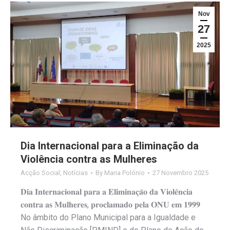
Nov
27
2025
Dia Internacional para a Eliminação da
Violência contra as Mulheres
Acção Social
,
Notícias
By
Maria Polónio
27 Novembro 2025
𝐃𝐢𝐚 𝐈𝐧𝐭𝐞𝐫𝐧𝐚𝐜𝐢𝐨𝐧𝐚𝐥 𝐩𝐚𝐫𝐚 𝐚 𝐄𝐥𝐢𝐦𝐢𝐧𝐚𝐜̧𝐚̃𝐨 𝐝𝐚 𝐕𝐢𝐨𝐥𝐞̂𝐧𝐜𝐢𝐚
𝐜𝐨𝐧𝐭𝐫𝐚 𝐚𝐬 𝐌𝐮𝐥𝐡𝐞𝐫𝐞𝐬, 𝐩𝐫𝐨𝐜𝐥𝐚𝐦𝐚𝐝𝐨 𝐩𝐞𝐥𝐚 𝐎𝐍𝐔 𝐞𝐦 𝟏𝟗𝟗𝟗
No âmbito do Plano Municipal para a Igualdade e