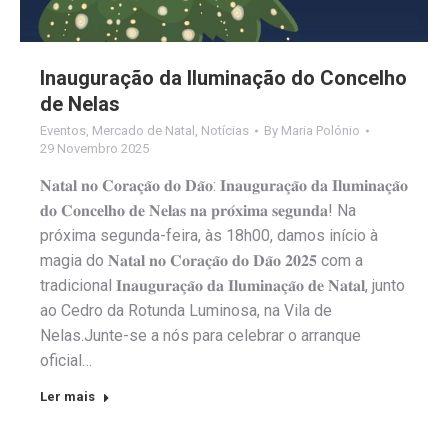
Inauguração da Iluminação do Concelho
de Nelas
Eventos
,
Mercado de Natal
,
Notícias
By
Maria Polónio
29 Novembro 2025
𝐍𝐚𝐭𝐚𝐥 𝐧𝐨 𝐂𝐨𝐫𝐚𝐜̧𝐚̃𝐨 𝐝𝐨 𝐃𝐚̃𝐨: 𝐈𝐧𝐚𝐮𝐠𝐮𝐫𝐚𝐜̧𝐚̃𝐨 𝐝𝐚 𝐈𝐥𝐮𝐦𝐢𝐧𝐚𝐜̧𝐚̃𝐨
𝐝𝐨 𝐂𝐨𝐧𝐜𝐞𝐥𝐡𝐨 𝐝𝐞 𝐍𝐞𝐥𝐚𝐬 𝐧𝐚 𝐩𝐫𝐨́𝐱𝐢𝐦𝐚 𝐬𝐞𝐠𝐮𝐧𝐝𝐚! Na
próxima segunda-feira, às 18h00, damos início à
magia do 𝐍𝐚𝐭𝐚𝐥 𝐧𝐨 𝐂𝐨𝐫𝐚𝐜̧𝐚̃𝐨 𝐝𝐨 𝐃𝐚̃𝐨 𝟐𝟎𝟐𝟓 com a
tradicional 𝐈𝐧𝐚𝐮𝐠𝐮𝐫𝐚𝐜̧𝐚̃𝐨 𝐝𝐚 𝐈𝐥𝐮𝐦𝐢𝐧𝐚𝐜̧𝐚̃𝐨 𝐝𝐞 𝐍𝐚𝐭𝐚𝐥, junto
ao Cedro da Rotunda Luminosa, na Vila de
Nelas.Junte-se a nós para celebrar o arranque
oficial…
Ler mais