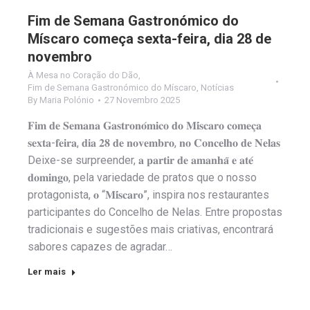
Fim de Semana Gastronómico do
Míscaro começa sexta-feira, dia 28 de
novembro
À Mesa no Coração do Dão
,
Fim de Semana Gastronómico do Míscaro
,
Notícias
By
Maria Polónio
27 Novembro 2025
𝐅𝐢𝐦 𝐝𝐞 𝐒𝐞𝐦𝐚𝐧𝐚 𝐆𝐚𝐬𝐭𝐫𝐨𝐧𝐨́𝐦𝐢𝐜𝐨 𝐝𝐨 𝐌𝐢́𝐬𝐜𝐚𝐫𝐨 𝐜𝐨𝐦𝐞𝐜̧𝐚
𝐬𝐞𝐱𝐭𝐚-𝐟𝐞𝐢𝐫𝐚, 𝐝𝐢𝐚 𝟐𝟖 𝐝𝐞 𝐧𝐨𝐯𝐞𝐦𝐛𝐫𝐨, 𝐧𝐨 𝐂𝐨𝐧𝐜𝐞𝐥𝐡𝐨 𝐝𝐞 𝐍𝐞𝐥𝐚𝐬
Deixe-se surpreender, 𝐚 𝐩𝐚𝐫𝐭𝐢𝐫 𝐝𝐞 𝐚𝐦𝐚𝐧𝐡𝐚̃ 𝐞 𝐚𝐭𝐞́
𝐝𝐨𝐦𝐢𝐧𝐠𝐨, pela variedade de pratos que o nosso
protagonista, 𝐨 “𝐌𝐢́𝐬𝐜𝐚𝐫𝐨”, inspira nos restaurantes
participantes do Concelho de Nelas. Entre propostas
tradicionais e sugestões mais criativas, encontrará
sabores capazes de agradar…
Ler mais