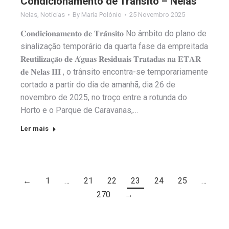
Condicionamento de Trânsito – Nelas
Nelas
,
Notícias
By
Maria Polónio
25 Novembro 2025
𝐂𝐨𝐧𝐝𝐢𝐜𝐢𝐨𝐧𝐚𝐦𝐞𝐧𝐭𝐨 𝐝𝐞 𝐓𝐫𝐚̂𝐧𝐬𝐢𝐭𝐨 No âmbito do plano de
sinalização temporário da quarta fase da empreitada
𝐑𝐞𝐮𝐭𝐢𝐥𝐢𝐳𝐚𝐜̧𝐚̃𝐨 𝐝𝐞 𝐀́𝐠𝐮𝐚𝐬 𝐑𝐞𝐬𝐢𝐝𝐮𝐚𝐢𝐬 𝐓𝐫𝐚𝐭𝐚𝐝𝐚𝐬 𝐧𝐚 𝐄𝐓𝐀𝐑
𝐝𝐞 𝐍𝐞𝐥𝐚𝐬 𝐈𝐈𝐈 , o trânsito encontra-se temporariamente
cortado a partir do dia de amanhã, dia 26 de
novembro de 2025, no troço entre a rotunda do
Horto e o Parque de Caravanas,…
Ler mais
←
1
…
21
22
23
24
25
…
270
→