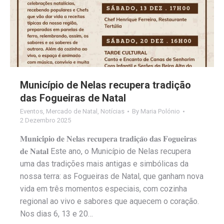
Município de Nelas recupera tradição
das Fogueiras de Natal
Eventos
,
Mercado de Natal
,
Notícias
By
Maria Polónio
2 Dezembro 2025
𝐌𝐮𝐧𝐢𝐜𝐢́𝐩𝐢𝐨 𝐝𝐞 𝐍𝐞𝐥𝐚𝐬 𝐫𝐞𝐜𝐮𝐩𝐞𝐫𝐚 𝐭𝐫𝐚𝐝𝐢𝐜̧𝐚̃𝐨 𝐝𝐚𝐬 𝐅𝐨𝐠𝐮𝐞𝐢𝐫𝐚𝐬
𝐝𝐞 𝐍𝐚𝐭𝐚𝐥 Este ano, o Município de Nelas recupera
uma das tradições mais antigas e simbólicas da
nossa terra: as Fogueiras de Natal, que ganham nova
vida em três momentos especiais, com cozinha
regional ao vivo e sabores que aquecem o coração.
Nos dias 6, 13 e 20…