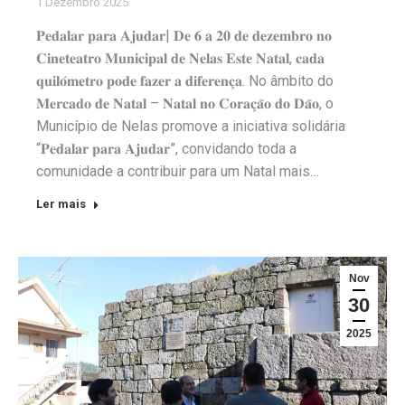
1 Dezembro 2025
𝐏𝐞𝐝𝐚𝐥𝐚𝐫 𝐩𝐚𝐫𝐚 𝐀𝐣𝐮𝐝𝐚𝐫| 𝐃𝐞 𝟔 𝐚 𝟐𝟎 𝐝𝐞 𝐝𝐞𝐳𝐞𝐦𝐛𝐫𝐨 𝐧𝐨
𝐂𝐢𝐧𝐞𝐭𝐞𝐚𝐭𝐫𝐨 𝐌𝐮𝐧𝐢𝐜𝐢𝐩𝐚𝐥 𝐝𝐞 𝐍𝐞𝐥𝐚𝐬 𝐄𝐬𝐭𝐞 𝐍𝐚𝐭𝐚𝐥, 𝐜𝐚𝐝𝐚
𝐪𝐮𝐢𝐥𝐨́𝐦𝐞𝐭𝐫𝐨 𝐩𝐨𝐝𝐞 𝐟𝐚𝐳𝐞𝐫 𝐚 𝐝𝐢𝐟𝐞𝐫𝐞𝐧𝐜̧𝐚. No âmbito do
𝐌𝐞𝐫𝐜𝐚𝐝𝐨 𝐝𝐞 𝐍𝐚𝐭𝐚𝐥 – 𝐍𝐚𝐭𝐚𝐥 𝐧𝐨 𝐂𝐨𝐫𝐚𝐜̧𝐚̃𝐨 𝐝𝐨 𝐃𝐚̃𝐨, o
Município de Nelas promove a iniciativa solidária
“𝐏𝐞𝐝𝐚𝐥𝐚𝐫 𝐩𝐚𝐫𝐚 𝐀𝐣𝐮𝐝𝐚𝐫”, convidando toda a
comunidade a contribuir para um Natal mais…
Ler mais
Nov
30
2025