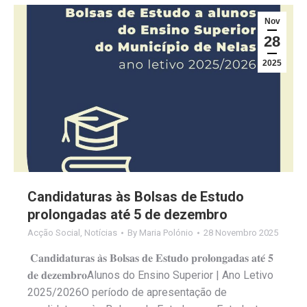
Nov
28
2025
Candidaturas às Bolsas de Estudo
prolongadas até 5 de dezembro
Acção Social
,
Notícias
By
Maria Polónio
28 Novembro 2025
𝐂𝐚𝐧𝐝𝐢𝐝𝐚𝐭𝐮𝐫𝐚𝐬 𝐚̀𝐬 𝐁𝐨𝐥𝐬𝐚𝐬 𝐝𝐞 𝐄𝐬𝐭𝐮𝐝𝐨 𝐩𝐫𝐨𝐥𝐨𝐧𝐠𝐚𝐝𝐚𝐬 𝐚𝐭𝐞́ 𝟓
𝐝𝐞 𝐝𝐞𝐳𝐞𝐦𝐛𝐫𝐨Alunos do Ensino Superior | Ano Letivo
2025/2026O período de apresentação de