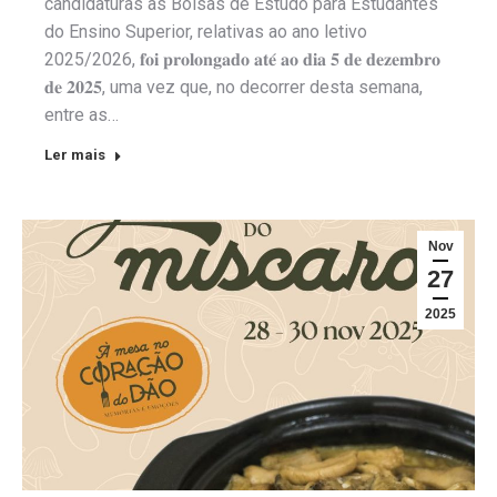
candidaturas às Bolsas de Estudo para Estudantes
do Ensino Superior, relativas ao ano letivo
2025/2026, 𝐟𝐨𝐢 𝐩𝐫𝐨𝐥𝐨𝐧𝐠𝐚𝐝𝐨 𝐚𝐭𝐞́ 𝐚𝐨 𝐝𝐢𝐚 𝟓 𝐝𝐞 𝐝𝐞𝐳𝐞𝐦𝐛𝐫𝐨
𝐝𝐞 𝟐𝟎𝟐𝟓, uma vez que, no decorrer desta semana,
entre as…
Ler mais
Nov
27
2025