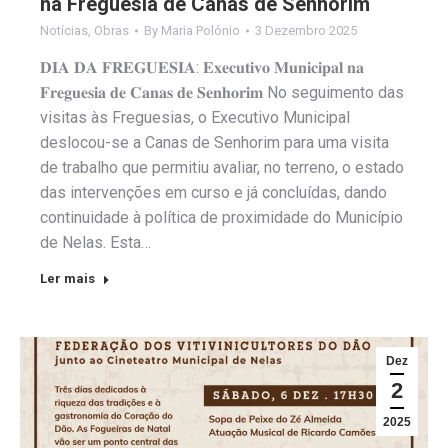
na Freguesia de Canas de Senhorim
Notícias
,
Obras
By
Maria Polónio
3 Dezembro 2025
𝐃𝐈𝐀 𝐃𝐀 𝐅𝐑𝐄𝐆𝐔𝐄𝐒𝐈𝐀: 𝐄𝐱𝐞𝐜𝐮𝐭𝐢𝐯𝐨 𝐌𝐮𝐧𝐢𝐜𝐢𝐩𝐚𝐥 𝐧𝐚
𝐅𝐫𝐞𝐠𝐮𝐞𝐬𝐢𝐚 𝐝𝐞 𝐂𝐚𝐧𝐚𝐬 𝐝𝐞 𝐒𝐞𝐧𝐡𝐨𝐫𝐢𝐦 No seguimento das
visitas às Freguesias, o Executivo Municipal
deslocou-se a Canas de Senhorim para uma visita
de trabalho que permitiu avaliar, no terreno, o estado
das intervenções em curso e já concluídas, dando
continuidade à política de proximidade do Município
de Nelas. Esta…
Ler mais
Dez
2
2025