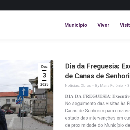
Município
Viver
Visi
Município
Viver
Visi
Dia da Freguesia: Ex
Dez
3
de Canas de Senhor
2025
Notícias
,
Obras
By
Maria Polónio
3
𝐃𝐈𝐀 𝐃𝐀 𝐅𝐑𝐄𝐆𝐔𝐄𝐒𝐈𝐀: 𝐄𝐱𝐞𝐜𝐮𝐭𝐢𝐯𝐨 𝐌
No seguimento das visitas às F
Canas de Senhorim para uma visit
estado das intervenções em curs
de proximidade do Município de