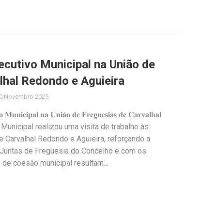
ecutivo Municipal na União de
lhal Redondo e Aguieira
0 Novembro 2025
𝐧𝐢𝐜𝐢𝐩𝐚𝐥 𝐧𝐚 𝐔𝐧𝐢𝐚̃𝐨 𝐝𝐞 𝐅𝐫𝐞𝐠𝐮𝐞𝐬𝐢𝐚𝐬 𝐝𝐞 𝐂𝐚𝐫𝐯𝐚𝐥𝐡𝐚𝐥
xecutivo Municipal realizou uma visita de trabalho às
 Carvalhal Redondo e Aguieira, reforçando a
 Juntas de Freguesia do Concelho e com os
 de coesão municipal resultam…