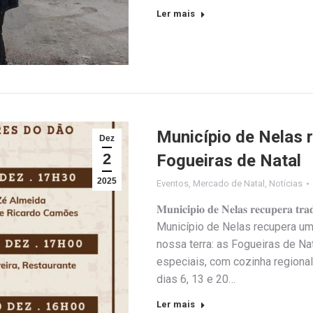
Ler mais
Município de Nelas 
Dez
2
Fogueiras de Natal
2025
Eventos
,
Mercado de Natal
,
Notícias
𝐌𝐮𝐧𝐢𝐜𝐢́𝐩𝐢𝐨 𝐝𝐞 𝐍𝐞𝐥𝐚𝐬 𝐫𝐞𝐜𝐮𝐩𝐞𝐫𝐚 𝐭
Município de Nelas recupera um
nossa terra: as Fogueiras de N
especiais, com cozinha regiona
dias 6, 13 e 20…
Ler mais