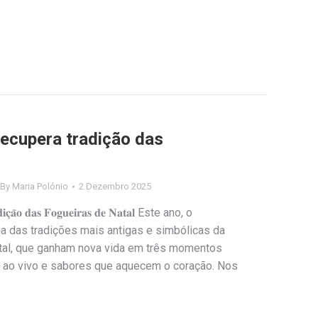
recupera tradição das
By
Maria Polónio
2 Dezembro 2025
𝐚𝐝𝐢𝐜̧𝐚̃𝐨 𝐝𝐚𝐬 𝐅𝐨𝐠𝐮𝐞𝐢𝐫𝐚𝐬 𝐝𝐞 𝐍𝐚𝐭𝐚𝐥 Este ano, o
a das tradições mais antigas e simbólicas da
atal, que ganham nova vida em três momentos
l ao vivo e sabores que aquecem o coração. Nos