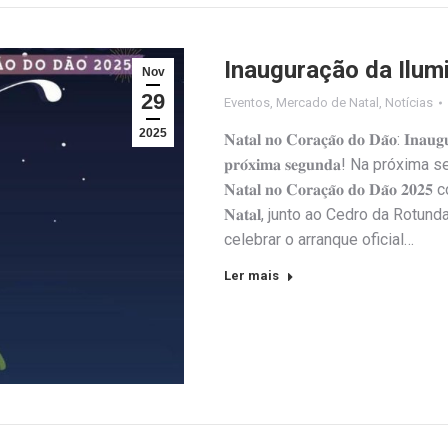
Inauguração da Ilum
Nov
29
Eventos
,
Mercado de Natal
,
Notícias
2025
𝐍𝐚𝐭𝐚𝐥 𝐧𝐨 𝐂𝐨𝐫𝐚𝐜̧𝐚̃𝐨 𝐝𝐨 𝐃𝐚̃𝐨: 𝐈𝐧𝐚𝐮𝐠𝐮
𝐩𝐫𝐨́𝐱𝐢𝐦𝐚 𝐬𝐞𝐠𝐮𝐧𝐝𝐚! Na p
𝐍𝐚𝐭𝐚𝐥 𝐧𝐨 𝐂𝐨𝐫𝐚𝐜̧𝐚̃𝐨 𝐝𝐨 𝐃𝐚̃𝐨 𝟐𝟎𝟐
𝐍𝐚𝐭𝐚𝐥, junto ao Cedro da Rot
celebrar o arranque oficial…
Ler mais