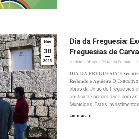
Dia da Freguesia: Ex
Nov
30
Freguesias de Carva
2025
Notícias
,
Obras
By
Maria Polónio
3
𝐃𝐈𝐀 𝐃𝐀 𝐅𝐑𝐄𝐆𝐔𝐄𝐒𝐈𝐀: 𝐄𝐱𝐞𝐜𝐮𝐭𝐢𝐯𝐨 𝐌
𝐑𝐞𝐝𝐨𝐧𝐝𝐨 𝐞 𝐀𝐠𝐮𝐢𝐞𝐢𝐫𝐚 O E
obras da União de Freguesias de
política de proximidade com as
Munícipes. Estes investimentos
Ler mais