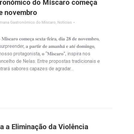
tronómico do Míscaro começa
 de novembro
emana Gastronómico do Míscaro
,
Notícias
𝐢́𝐬𝐜𝐚𝐫𝐨 𝐜𝐨𝐦𝐞𝐜̧𝐚 𝐬𝐞𝐱𝐭𝐚-𝐟𝐞𝐢𝐫𝐚, 𝐝𝐢𝐚 𝟐𝟖 𝐝𝐞 𝐧𝐨𝐯𝐞𝐦𝐛𝐫𝐨,
preender, 𝐚 𝐩𝐚𝐫𝐭𝐢𝐫 𝐝𝐞 𝐚𝐦𝐚𝐧𝐡𝐚̃ 𝐞 𝐚𝐭𝐞́ 𝐝𝐨𝐦𝐢𝐧𝐠𝐨,
o protagonista, 𝐨 “𝐌𝐢́𝐬𝐜𝐚𝐫𝐨”, inspira nos
oncelho de Nelas. Entre propostas tradicionais e
ntrará sabores capazes de agradar…
ra a Eliminação da Violência