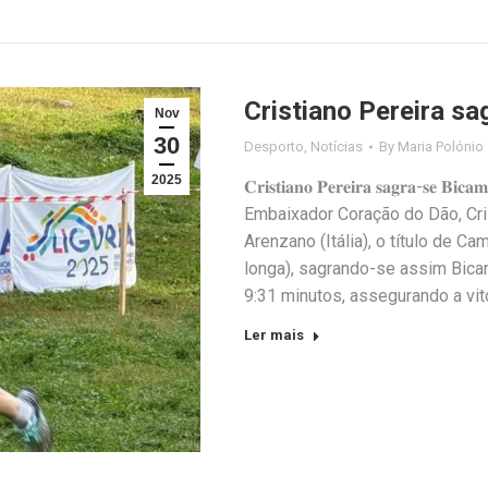
Cristiano Pereira s
Nov
30
Desporto
,
Notícias
By
Maria Polónio
2025
𝐂𝐫𝐢𝐬𝐭𝐢𝐚𝐧𝐨 𝐏𝐞𝐫𝐞𝐢𝐫𝐚 𝐬𝐚𝐠𝐫𝐚-𝐬
Embaixador Coração do Dão, Cris
Arenzano (Itália), o título de C
longa), sagrando-se assim Bica
9:31 minutos, assegurando a vi
Ler mais