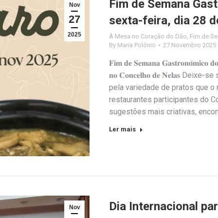
Fim de Semana Gas
Nov
27
sexta-feira, dia 28
2025
À Mesa no Coração do Dão
,
Fim de S
By
Maria Polónio
27 Novembro 2025
𝐅𝐢𝐦 𝐝𝐞 𝐒𝐞𝐦𝐚𝐧𝐚 𝐆𝐚𝐬𝐭𝐫𝐨𝐧𝐨́𝐦𝐢𝐜𝐨 𝐝𝐨 
𝐧𝐨 𝐂𝐨𝐧𝐜𝐞𝐥𝐡𝐨 𝐝𝐞 𝐍𝐞𝐥𝐚𝐬 Deixe-se sur
pela variedade de pratos que o noss
restaurantes participantes do C
sugestões mais criativas, enco
Ler mais
Dia Internacional pa
Nov