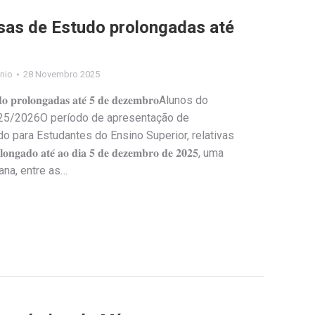
sas de Estudo prolongadas até
nio
28 Novembro 2025
𝐮𝐝𝐨 𝐩𝐫𝐨𝐥𝐨𝐧𝐠𝐚𝐝𝐚𝐬 𝐚𝐭𝐞́ 𝟓 𝐝𝐞 𝐝𝐞𝐳𝐞𝐦𝐛𝐫𝐨Alunos do
2025/2026O período de apresentação de
o para Estudantes do Ensino Superior, relativas
𝐝𝐨 𝐚𝐭𝐞́ 𝐚𝐨 𝐝𝐢𝐚 𝟓 𝐝𝐞 𝐝𝐞𝐳𝐞𝐦𝐛𝐫𝐨 𝐝𝐞 𝟐𝟎𝟐𝟓, uma
ana, entre as…