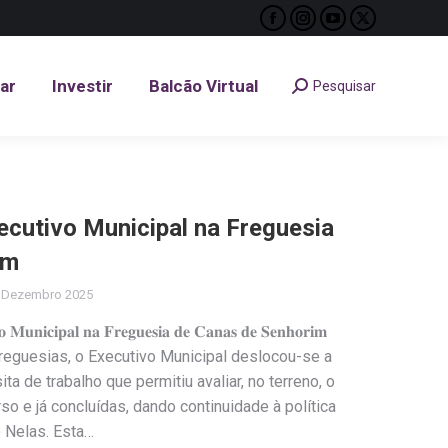
Facebook
Instagram
YouTube
X
tar
Investir
Balcão Virtual
Pesquisar
Search:
page
page
page
page
opens
opens
opens
opens
tar
Investir
Balcão Virtual
Pesquisar
Search:
in
in
in
in
new
new
new
new
window
window
window
window
ecutivo Municipal na Freguesia
im
 Dezembro 2025
𝐮𝐧𝐢𝐜𝐢𝐩𝐚𝐥 𝐧𝐚 𝐅𝐫𝐞𝐠𝐮𝐞𝐬𝐢𝐚 𝐝𝐞 𝐂𝐚𝐧𝐚𝐬 𝐝𝐞 𝐒𝐞𝐧𝐡𝐨𝐫𝐢𝐦
reguesias, o Executivo Municipal deslocou-se a
a de trabalho que permitiu avaliar, no terreno, o
o e já concluídas, dando continuidade à política
 Nelas. Esta…