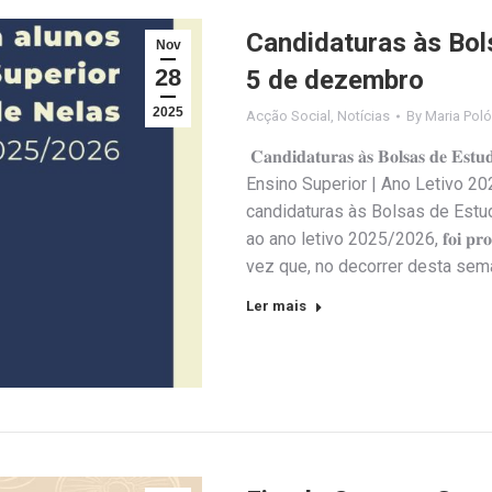
Candidaturas às Bol
Nov
28
5 de dezembro
2025
Acção Social
,
Notícias
By
Maria Poló
𝐂𝐚𝐧𝐝𝐢𝐝𝐚𝐭𝐮𝐫𝐚𝐬 𝐚̀𝐬 𝐁𝐨𝐥𝐬𝐚𝐬 𝐝𝐞 𝐄𝐬
Ensino Superior | Ano Letivo 
candidaturas às Bolsas de Estud
ao ano letivo 2025/2026, 𝐟𝐨𝐢 𝐩𝐫𝐨𝐥𝐨𝐧𝐠
vez que, no decorrer desta sem
Ler mais