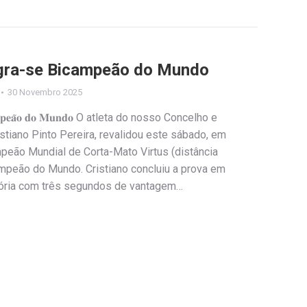
agra-se Bicampeão do Mundo
30 Novembro 2025
𝐞 𝐁𝐢𝐜𝐚𝐦𝐩𝐞𝐚̃𝐨 𝐝𝐨 𝐌𝐮𝐧𝐝𝐨 O atleta do nosso Concelho e
tiano Pinto Pereira, revalidou este sábado, em
ampeão Mundial de Corta-Mato Virtus (distância
mpeão do Mundo. Cristiano concluiu a prova em
tória com três segundos de vantagem…