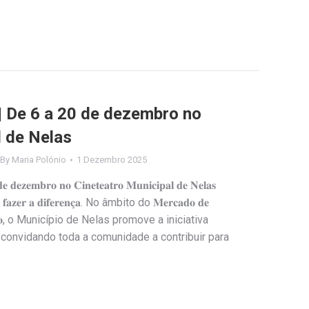
 | De 6 a 20 de dezembro no
l de Nelas
By
Maria Polónio
1 Dezembro 2025
𝐞 𝐝𝐞𝐳𝐞𝐦𝐛𝐫𝐨 𝐧𝐨 𝐂𝐢𝐧𝐞𝐭𝐞𝐚𝐭𝐫𝐨 𝐌𝐮𝐧𝐢𝐜𝐢𝐩𝐚𝐥 𝐝𝐞 𝐍𝐞𝐥𝐚𝐬
𝐨𝐝𝐞 𝐟𝐚𝐳𝐞𝐫 𝐚 𝐝𝐢𝐟𝐞𝐫𝐞𝐧𝐜̧𝐚. No âmbito do 𝐌𝐞𝐫𝐜𝐚𝐝𝐨 𝐝𝐞
𝐨 𝐝𝐨 𝐃𝐚̃𝐨, o Município de Nelas promove a iniciativa
𝐮𝐝𝐚𝐫”, convidando toda a comunidade a contribuir para