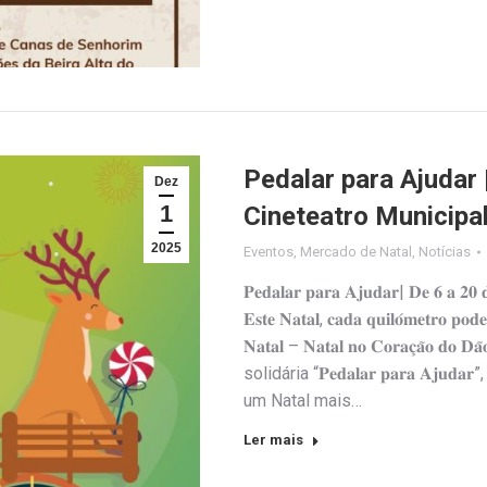
Pedalar para Ajudar
Dez
1
Cineteatro Municipa
2025
Eventos
,
Mercado de Natal
,
Notícias
𝐏𝐞𝐝𝐚𝐥𝐚𝐫 𝐩𝐚𝐫𝐚 𝐀𝐣𝐮𝐝𝐚𝐫| 𝐃𝐞 𝟔 𝐚 𝟐𝟎 𝐝
𝐄𝐬𝐭𝐞 𝐍𝐚𝐭𝐚𝐥, 𝐜𝐚𝐝𝐚 𝐪𝐮𝐢𝐥𝐨́𝐦𝐞𝐭𝐫𝐨 𝐩
𝐍𝐚𝐭𝐚𝐥 – 𝐍𝐚𝐭𝐚𝐥 𝐧𝐨 𝐂𝐨𝐫𝐚𝐜̧𝐚̃
solidária “𝐏𝐞𝐝𝐚𝐥𝐚𝐫 𝐩𝐚𝐫𝐚 𝐀
um Natal mais…
Ler mais