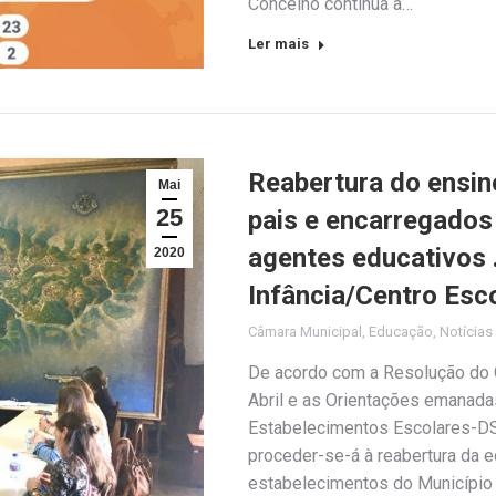
Concelho continua a…
Ler mais
Reabertura do ensin
Mai
25
pais e encarregados
agentes educativos 
2020
Infância/Centro Esc
Câmara Municipal
,
Educação
,
Notícias
De acordo com a Resolução do 
Abril e as Orientações emanad
Estabelecimentos Escolares-DS
proceder-se-á à reabertura da 
estabelecimentos do Município