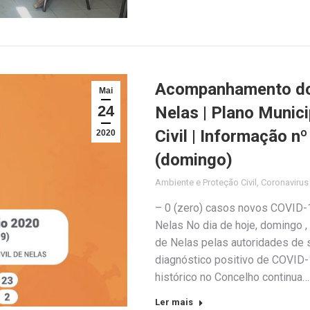
Acompanhamento do 
Mai
24
Nelas | Plano Munic
Civil | Informação n
2020
(domingo)
Ambiente e Proteção Civil
,
Coronaviru
– 0 (zero) casos novos COVID-1
Nelas No dia de hoje, domingo ,
de Nelas pelas autoridades de
diagnóstico positivo de COVID-1
histórico no Concelho continua…
Ler mais