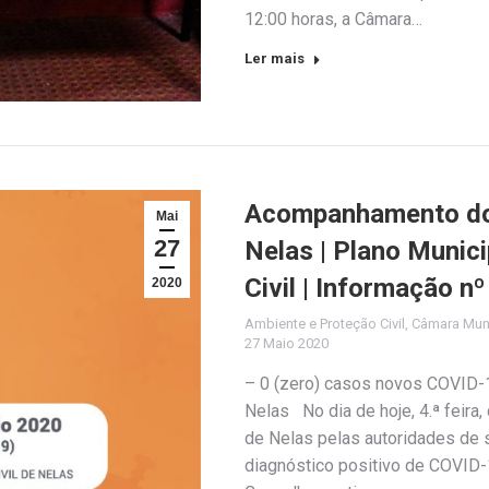
12:00 horas, a Câmara…
Ler mais
Acompanhamento do 
Mai
27
Nelas | Plano Munic
Civil | Informação n
2020
Ambiente e Proteção Civil
,
Câmara Muni
27 Maio 2020
– 0 (zero) casos novos COVID-1
Nelas No dia de hoje, 4.ª feira,
de Nelas pelas autoridades de
diagnóstico positivo de COVID-1