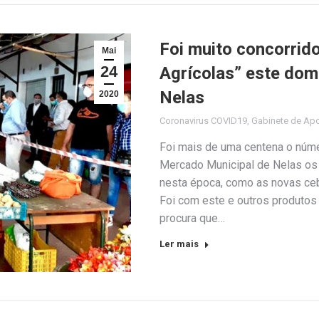
Foi muito concorrid
Mai
24
Agrícolas” este do
Nelas
2020
Coronavirus COVID19
,
Gabinete de Apo
Foi mais de uma centena o núme
Mercado Municipal de Nelas os pr
nesta época, como as novas cebo
Foi com este e outros produto
procura que…
Ler mais