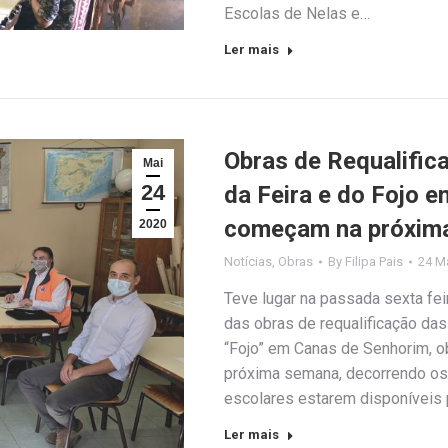
Escolas de Nelas e…
Ler mais
Obras de Requalific
Mai
24
da Feira e do Fojo 
começam na próxim
2020
Notícias
,
Obras
By
Filipa Pais
24 M
Teve lugar na passada sexta fei
das obras de requalificação das 
“Fojo” em Canas de Senhorim, ob
próxima semana, decorrendo os
escolares estarem disponíveis p
Ler mais