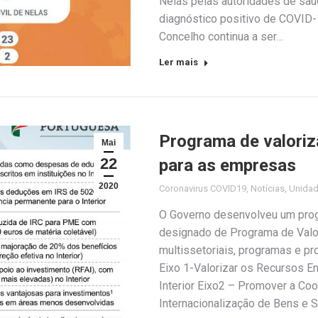
Nelas pelas autoridades de sa
diagnóstico positivo de COVID-1
Concelho continua a ser…
Ler mais
Programa de valoriz
Mai
22
para as empresas
2020
Coronavirus COVID19
,
Notícias
,
Unida
O Governo desenvolveu um progra
designado de Programa de Valor
multissetoriais, programas e pr
Eixo 1-Valorizar os Recursos E
Interior Eixo2 – Promover a Coo
Internacionalização de Bens e S