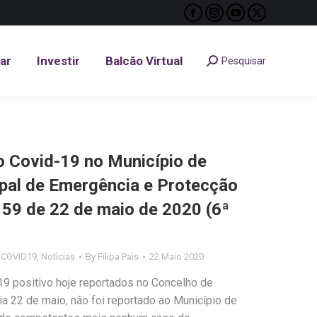
Facebook
Instagram
YouTube
X
tar
Investir
Balcão Virtual
Pesquisar
Search:
page
page
page
page
opens
opens
opens
opens
tar
Investir
Balcão Virtual
Pesquisar
Search:
in
in
in
in
new
new
new
new
window
window
window
window
Covid-19 no Município de
ipal de Emergência e Protecção
º 59 de 22 de maio de 2020 (6ª
s COVID19
,
Notícias
By
Filipa Pais
22 Maio 2020
9 positivo hoje reportados no Concelho de
 dia 22 de maio, não foi reportado ao Município de