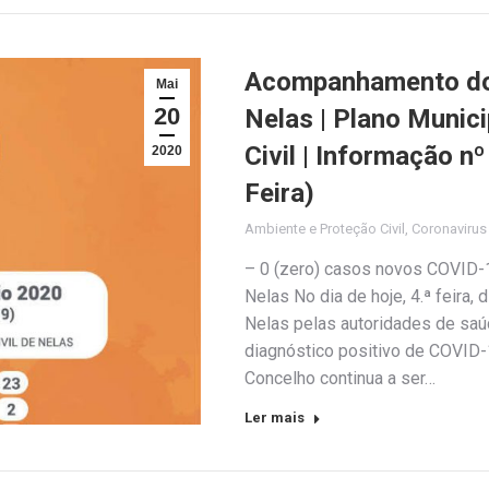
Acompanhamento do 
Mai
20
Nelas | Plano Munic
Civil | Informação n
2020
Feira)
Ambiente e Proteção Civil
,
Coronaviru
– 0 (zero) casos novos COVID-1
Nelas No dia de hoje, 4.ª feira,
Nelas pelas autoridades de sa
diagnóstico positivo de COVID-1
Concelho continua a ser…
Ler mais