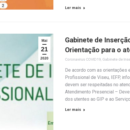
Ler mais
Gabinete de Inserção
Mai
21
Orientação para o a
2020
Coronavirus COVID19
,
Gabinete de Inse
De acordo com as orientações
Profissional de Viseu, IEFP, i
devem ser respeitadas no atendi
Atendimento Presencial – Deve 
dos utentes ao GIP e ao Servi
Ler mais