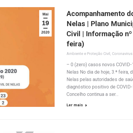
Acompanhamento do 
Mai
19
Nelas | Plano Munic
Civil | Informação n
2020
feira)
Ambiente e Proteção Civil
,
Coronaviru
– 0 (zero) casos novos COVID-1
Nelas No dia de hoje, 3.ª feira,
Nelas pelas autoridades de sa
diagnóstico positivo de COVID-1
Concelho continua a ser…
Ler mais