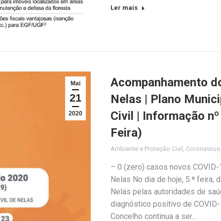
Ler mais
Acompanhamento do 
Mai
21
Nelas | Plano Munic
Civil | Informação n
2020
Feira)
Ambiente e Proteção Civil
,
Coronaviru
– 0 (zero) casos novos COVID-1
Nelas No dia de hoje, 5.ª feira,
Nelas pelas autoridades de sa
diagnóstico positivo de COVID-1
Concelho continua a ser…