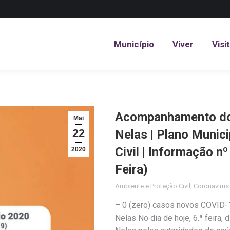
Município
Viver
Visi
Município
Viver
Visi
Acompanhamento do 
Mai
22
Nelas | Plano Munic
Civil | Informação n
2020
Feira)
Ambiente e Proteção Civil
,
Coronaviru
– 0 (zero) casos novos COVID-1
Nelas No dia de hoje, 6.ª feira,