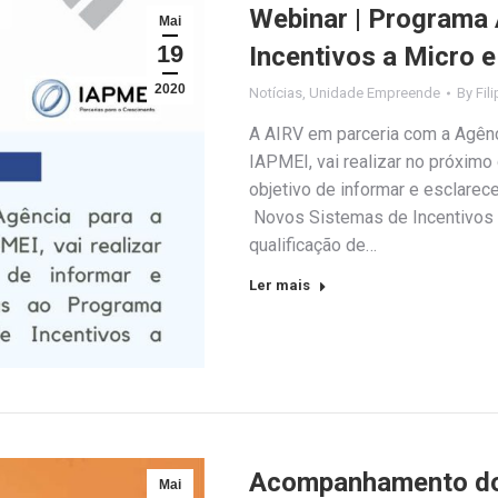
Webinar | Programa 
Mai
19
Incentivos a Micro 
2020
Notícias
,
Unidade Empreende
By
Fil
A AIRV em parceria com a Agênc
IAPMEI, vai realizar no próxim
objetivo de informar e esclarec
Novos Sistemas de Incentivos 
qualificação de…
Ler mais
Acompanhamento do 
Mai