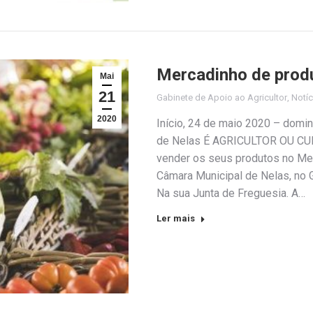
Mercadinho de prod
Mai
21
Gabinete de Apoio ao Agricultor
,
Notíc
2020
Início, 24 de maio 2020 – dom
de Nelas É AGRICULTOR OU C
vender os seus produtos no Mer
Câmara Municipal de Nelas, no G
Na sua Junta de Freguesia. A…
Ler mais