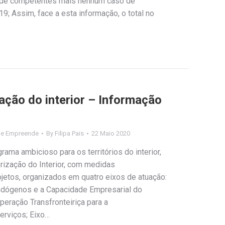
úde competentes mais nenhum caso de
9; Assim, face a esta informação, o total no
ação do interior – Informação
de Empreende
By
Filipa Pais
22 Maio 2020
ma ambicioso para os territórios do interior,
ização do Interior, com medidas
ojetos, organizados em quatro eixos de atuação:
ndógenos e a Capacidade Empresarial do
peração Transfronteiriça para a
erviços; Eixo…