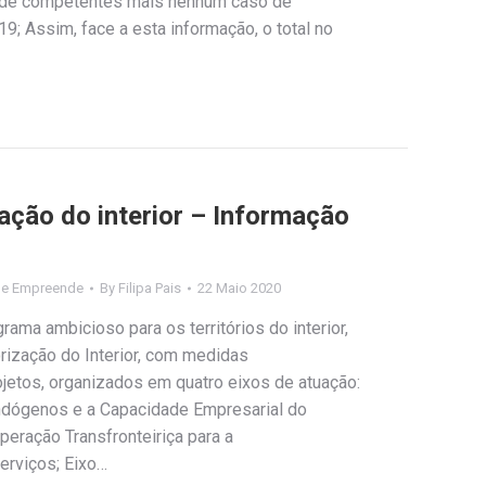
úde competentes mais nenhum caso de
9; Assim, face a esta informação, o total no
ação do interior – Informação
de Empreende
By
Filipa Pais
22 Maio 2020
ma ambicioso para os territórios do interior,
ização do Interior, com medidas
ojetos, organizados em quatro eixos de atuação:
ndógenos e a Capacidade Empresarial do
peração Transfronteiriça para a
erviços; Eixo…