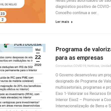
Nelas pelas autoridades de sa
diagnóstico positivo de COVID-1
Concelho continua a ser…
Ler mais
Programa de valoriz
Mai
22
para as empresas
2020
Coronavirus COVID19
,
Notícias
,
Unida
O Governo desenvolveu um progra
designado de Programa de Valor
multissetoriais, programas e pr
Eixo 1-Valorizar os Recursos E
Interior Eixo2 – Promover a Coo
Internacionalização de Bens e S