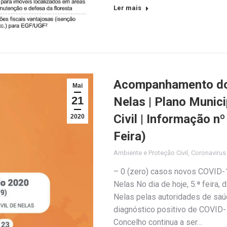
Ler mais
Acompanhamento do 
Mai
21
Nelas | Plano Munic
Civil | Informação n
2020
Feira)
Ambiente e Proteção Civil
,
Coronaviru
– 0 (zero) casos novos COVID-1
Nelas No dia de hoje, 5.ª feira,
Nelas pelas autoridades de sa
diagnóstico positivo de COVID-1
Concelho continua a ser…