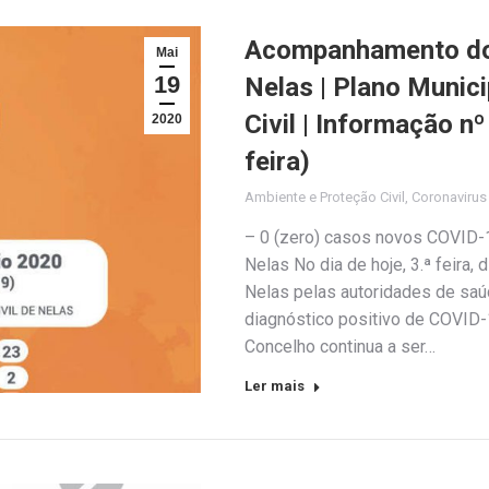
Acompanhamento do 
Mai
19
Nelas | Plano Munic
Civil | Informação n
2020
feira)
Ambiente e Proteção Civil
,
Coronaviru
– 0 (zero) casos novos COVID-1
Nelas No dia de hoje, 3.ª feira,
Nelas pelas autoridades de sa
diagnóstico positivo de COVID-1
Concelho continua a ser…
Ler mais