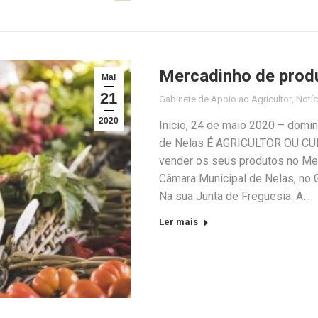
Mercadinho de prod
Mai
21
Gabinete de Apoio ao Agricultor
,
Notíc
2020
Início, 24 de maio 2020 – dom
de Nelas É AGRICULTOR OU C
vender os seus produtos no Mer
Câmara Municipal de Nelas, no G
Na sua Junta de Freguesia. A…
Ler mais