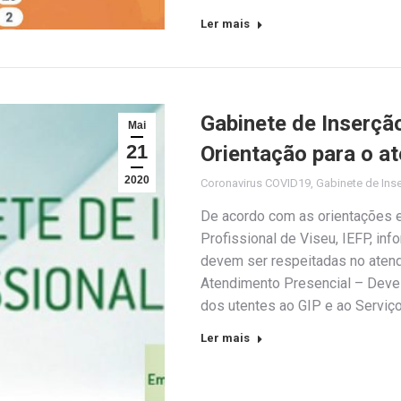
Ler mais
Gabinete de Inserção
Mai
21
Orientação para o a
2020
Coronavirus COVID19
,
Gabinete de Inse
De acordo com as orientações
Profissional de Viseu, IEFP, i
devem ser respeitadas no atendi
Atendimento Presencial – Deve 
dos utentes ao GIP e ao Servi
Ler mais