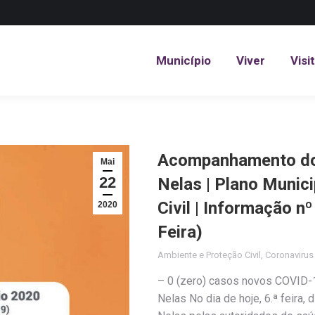
Município
Viver
Visi
Município
Viver
Visi
Acompanhamento do 
Mai
22
Nelas | Plano Munic
Civil | Informação n
2020
Feira)
Ambiente e Proteção Civil
,
Coronaviru
– 0 (zero) casos novos COVID-1
Nelas No dia de hoje, 6.ª feira,