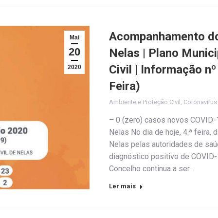
Acompanhamento do 
Mai
20
Nelas | Plano Munic
Civil | Informação n
2020
Feira)
Ambiente e Proteção Civil
,
Coronaviru
– 0 (zero) casos novos COVID-1
Nelas No dia de hoje, 4.ª feira,
Nelas pelas autoridades de sa
diagnóstico positivo de COVID-1
Concelho continua a ser…
Ler mais