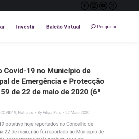
Facebook
Instagram
YouTube
X
tar
Investir
Balcão Virtual
Pesquisar
Search:
page
page
page
page
opens
opens
opens
opens
tar
Investir
Balcão Virtual
Pesquisar
Search:
in
in
in
in
new
new
new
new
window
window
window
window
Covid-19 no Município de
ipal de Emergência e Protecção
º 59 de 22 de maio de 2020 (6ª
s COVID19
,
Notícias
By
Filipa Pais
22 Maio 2020
9 positivo hoje reportados no Concelho de
 dia 22 de maio, não foi reportado ao Município de