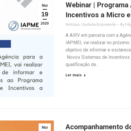
Webinar | Programa 
Mai
19
Incentivos a Micro 
2020
Notícias
,
Unidade Empreende
By
Fil
A AIRV em parceria com a Agênc
IAPMEI, vai realizar no próxim
objetivo de informar e esclarec
Novos Sistemas de Incentivos 
qualificação de…
Ler mais
Acompanhamento do 
Mai