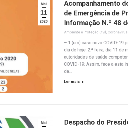
Acompanhamento do 
Mai
11
de Emergência de Pro
Informação N.º 48 d
2020
Ambiente e Proteção Civil
,
Coronaviru
– 1 (um) caso novo COVID-19 po
dia de hoje, 2.ª feira, dia 11 de
autoridades de saúde competen
COVID-19; Assim, face a esta in
de…
Ler mais
Despacho do Preside
Mai