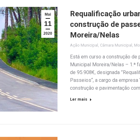
Requalificação urba
Mai
11
construção de passe
Moreira/Nelas
2020
Ação Municipal
,
Câmara Municipal
,
Mor
Está em curso a construção de 
Municipal Moreira/Nelas – 1.ª f
de 95.908€, designada ”Requal
Passeios“, a cargo da empresa “
construção e pavimentação com 
Ler mais