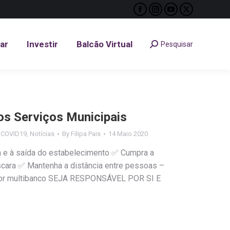
Facebook
Instagram
YouTube
X
tar
Investir
Balcão Virtual
Pesquisar
Search:
page
page
page
page
opens
opens
opens
opens
tar
Investir
Balcão Virtual
Pesquisar
Search:
in
in
in
in
new
new
new
new
window
window
window
window
s Serviços Municipais
s COVID19
,
Notícias
By
Filipa Pais
14 Maio 2020
a e à saída do estabelecimento ✅ Cumpra a
scara ✅ Mantenha a distância entre pessoas –
por multibanco SEJA RESPONSÁVEL POR SI E