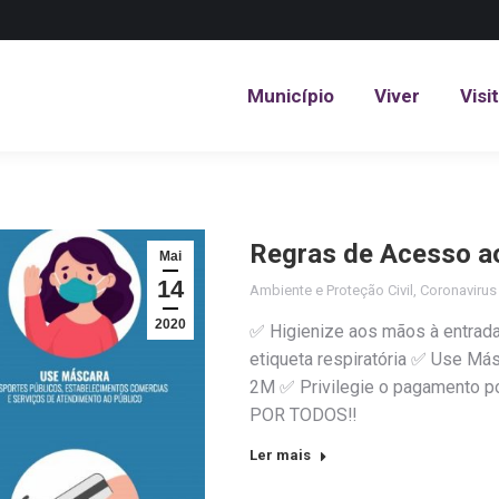
Município
Viver
Visi
Município
Viver
Visi
Regras de Acesso ao
Mai
14
Ambiente e Proteção Civil
,
Coronaviru
2020
✅ Higienize aos mãos à entrad
etiqueta respiratória ✅ Use Má
2M ✅ Privilegie o pagamento 
POR TODOS‼️
Ler mais