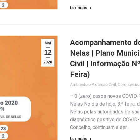
Ler mais
Acompanhamento do
Mai
12
Nelas | Plano Munic
Civil | Informação N
2020
Feira)
Ambiente e Proteção Civil
,
Coronaviru
– 0 (zero) casos novos COVID-1
Nelas No dia de hoje, 3.ª feira,
Nelas pelas autoridades de sa
diagnóstico positivo de COVID-1
Concelho, continuam a ser…
Ler mais