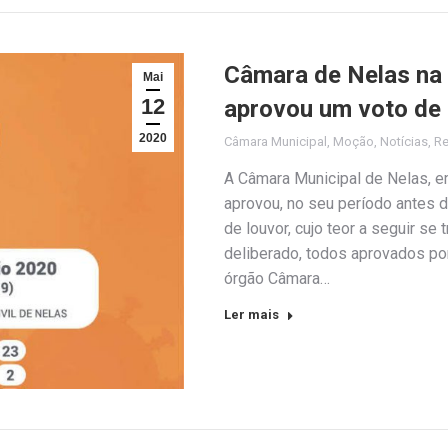
Câmara de Nelas na s
Mai
12
aprovou um voto de 
2020
Câmara Municipal
,
Moção
,
Notícias
,
Re
A Câmara Municipal de Nelas, em
aprovou, no seu período antes d
de louvor, cujo teor a seguir s
deliberado, todos aprovados p
órgão Câmara…
Ler mais