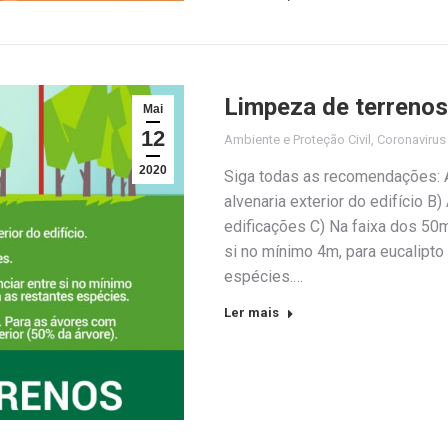
Limpeza de terrenos
Mai
12
Ambiente e Proteção Civil
,
Coronaviru
2020
Siga todas as recomendações: A)
alvenaria exterior do edifício B
edificações C) Na faixa dos 50
si no mínimo 4m, para eucalipto
espécies.…
Ler mais