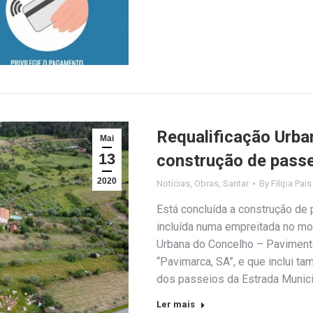
Requalificação Urba
Mai
13
construção de pass
2020
Notícias
,
Obras
,
Santar
By
Filipa Pais
Está concluída a construção de
incluída numa empreitada no mo
Urbana do Concelho – Paviment
“Pavimarca, SA”, e que inclui t
dos passeios da Estrada Munici
Ler mais