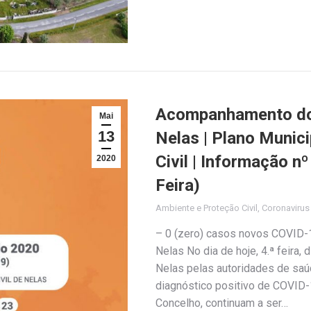
Acompanhamento do 
Mai
13
Nelas | Plano Munic
Civil | Informação n
2020
Feira)
Ambiente e Proteção Civil
,
Coronaviru
– 0 (zero) casos novos COVID-1
Nelas No dia de hoje, 4.ª feira,
Nelas pelas autoridades de sa
diagnóstico positivo de COVID-1
Concelho, continuam a ser…