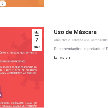
Uso de Máscara
Mai
7
Ambiente e Proteção Civil
,
Coronaviru
2020
Recomendações importantes! 
Ler mais