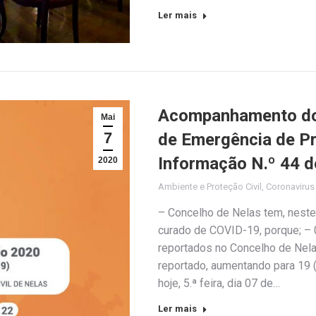
Ler mais
Acompanhamento do 
Mai
7
de Emergência de Pro
Informação N.º 44 d
2020
Ambiente e Proteção Civil
,
Coronaviru
– Concelho de Nelas tem, neste
curado de COVID-19, porque; – 
reportados no Concelho de Nela
reportado, aumentando para 19 (
hoje, 5.ª feira, dia 07 de…
Ler mais