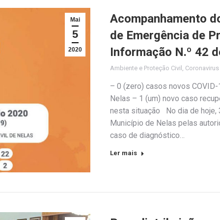
Acompanhamento do 
Mai
5
de Emergência de Pro
Informação N.º 42 d
2020
Ambiente e Proteção Civil
,
Coronaviru
– 0 (zero) casos novos COVID-1
Nelas – 1 (um) novo caso recupe
nesta situação No dia de hoje, 3
Município de Nelas pelas auto
caso de diagnóstico…
Ler mais