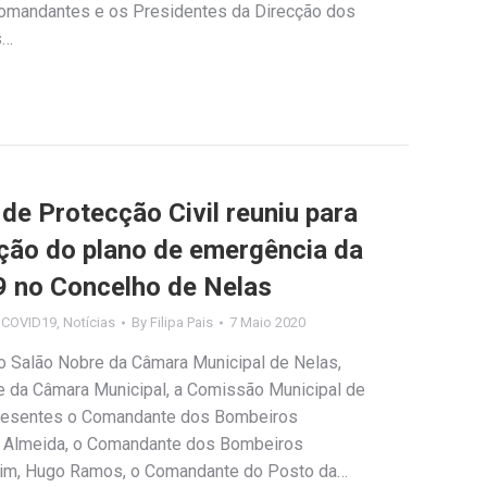
Comandantes e os Presidentes da Direcção dos
s…
de Protecção Civil reuniu para
ação do plano de emergência da
9 no Concelho de Nelas
s COVID19
,
Notícias
By
Filipa Pais
7 Maio 2020
no Salão Nobre da Câmara Municipal de Nelas,
e da Câmara Municipal, a Comissão Municipal de
 presentes o Comandante dos Bombeiros
me Almeida, o Comandante dos Bombeiros
rim, Hugo Ramos, o Comandante do Posto da…