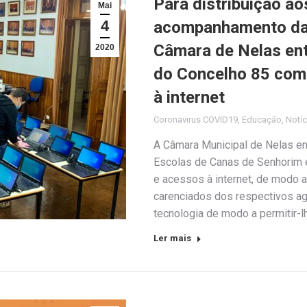
Para distribuição ao
Mai
4
acompanhamento das 
Câmara de Nelas en
2020
do Concelho 85 com
à internet
Coronavirus COVID19
,
Educação
,
Notíc
A Câmara Municipal de Nelas en
Escolas de Canas de Senhorim e
e acessos à internet, de modo 
carenciados dos respectivos a
tecnologia de modo a permitir
Ler mais