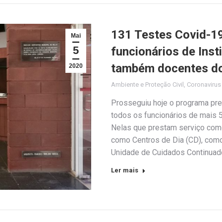
131 Testes Covid-19
Mai
5
funcionários de Inst
também docentes do
2020
Ambiente e Proteção Civil
,
Coronaviru
Prosseguiu hoje o programa pre
todos os funcionários de mais 5
Nelas que prestam serviço como
como Centros de Dia (CD), como
Unidade de Cuidados Continuado
Ler mais