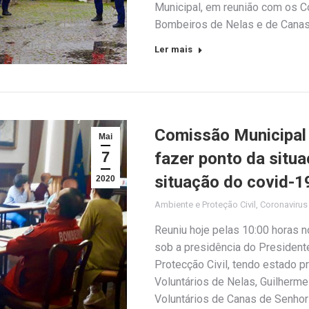
Municipal, em reunião com os 
Bombeiros de Nelas e de Cana
Ler mais
Comissão Municipal 
Mai
7
fazer ponto da situ
situação do covid-1
2020
Ambiente e Proteção Civil
,
Coronaviru
Reuniu hoje pelas 10:00 horas 
sob a presidência do President
Protecção Civil, tendo estado
Voluntários de Nelas, Guilher
Voluntários de Canas de Senho