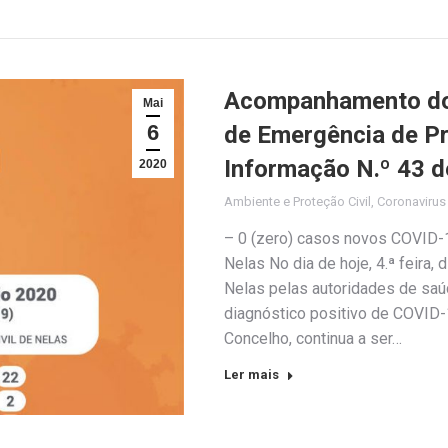
Acompanhamento do 
Mai
6
de Emergência de Pro
Informação N.º 43 d
2020
Ambiente e Proteção Civil
,
Coronaviru
– 0 (zero) casos novos COVID-1
Nelas No dia de hoje, 4.ª feira,
Nelas pelas autoridades de sa
diagnóstico positivo de COVID-1
Concelho, continua a ser…
Ler mais