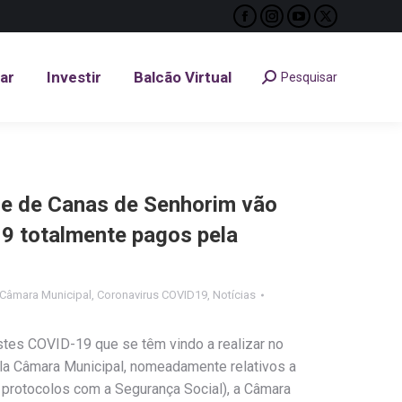
Facebook
Instagram
YouTube
X
tar
Investir
Balcão Virtual
Pesquisar
Search:
page
page
page
page
opens
opens
opens
opens
tar
Investir
Balcão Virtual
Pesquisar
Search:
in
in
in
in
new
new
new
new
window
window
window
window
 e de Canas de Senhorim vão
19 totalmente pagos pela
Câmara Municipal
,
Coronavirus COVID19
,
Notícias
stes COVID-19 que se têm vindo a realizar no
la Câmara Municipal, nomeadamente relativos a
 protocolos com a Segurança Social), a Câmara