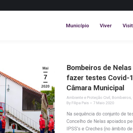
Município
Viver
Visi
Município
Viver
Visi
Bombeiros de Nelas
Mai
7
fazer testes Covid-
Câmara Municipal
2020
Ambiente e Proteção Civil
,
Bombeiros
,
By
Filipa Pais
7 Maio 2020
Na sequência do conjunto de te
Concelho de Nelas apoiados pe
IPSS’s e Creches (no âmbito de