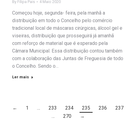
By
Filipa Pais
4 Maio 2020
Começou hoje, segunda- feira, pela manhã a
distribuição em todo o Concelho pelo comércio
tradicional local de máscaras cirúrgicas, álcool gel e
viseiras, distribuição que prosseguirá já amanhã
com reforço de material que é esperado pela
Câmara Municipal. Essa distribuição contou também
com a colaboração das Juntas de Freguesia de todo
o Concelho. Sendo o…
Ler mais
←
1
…
233
234
235
236
237
…
270
→