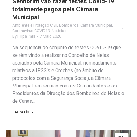
Senhorim vão fazer testes Covid-19
totalmente pagos pela Câmara
Municipal
Ambiente e Proteção Civil
,
Bombeiros
,
Câmara Municipal
,
Coronavirus COVID19
,
Notícias
By
Filipa Pais
7 Maio 2020
Na sequência do conjunto de testes COVID-19 que
se têm vindo a realizar no Concelho de Nelas
apoiados pela Câmara Municipal, nomeadamente
relativos a IPSS’s e Creches (no âmbito de
protocolos com a Segurança Social), a Câmara
Municipal, em reunião com os Comandantes e os
Presidentes da Direcção dos Bombeiros de Nelas e
de Canas…
Ler mais