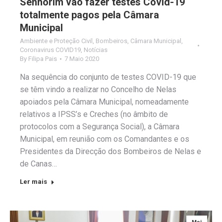
Senhorim vão fazer testes Covid-19
totalmente pagos pela Câmara
Municipal
Ambiente e Proteção Civil
,
Bombeiros
,
Câmara Municipal
,
Coronavirus COVID19
,
Notícias
By
Filipa Pais
7 Maio 2020
Na sequência do conjunto de testes COVID-19 que
se têm vindo a realizar no Concelho de Nelas
apoiados pela Câmara Municipal, nomeadamente
relativos a IPSS’s e Creches (no âmbito de
protocolos com a Segurança Social), a Câmara
Municipal, em reunião com os Comandantes e os
Presidentes da Direcção dos Bombeiros de Nelas e
de Canas…
Ler mais