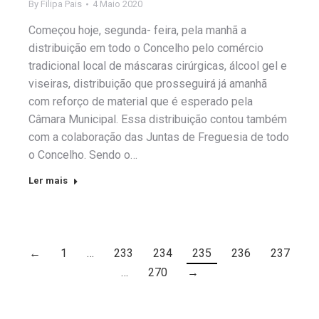
By
Filipa Pais
4 Maio 2020
Começou hoje, segunda- feira, pela manhã a
distribuição em todo o Concelho pelo comércio
tradicional local de máscaras cirúrgicas, álcool gel e
viseiras, distribuição que prosseguirá já amanhã
com reforço de material que é esperado pela
Câmara Municipal. Essa distribuição contou também
com a colaboração das Juntas de Freguesia de todo
o Concelho. Sendo o…
Ler mais
←
1
…
233
234
235
236
237
…
270
→