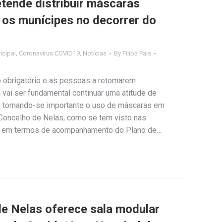
tende distribuir máscaras
s os munícipes no decorrer do
cipal
,
Coronavirus COVID19
,
Notícias
By
Filipa Pais
 obrigatório e as pessoas a retomarem
 vai ser fundamental continuar uma atitude de
al, tornando-se importante o uso de máscaras em
 Concelho de Nelas, como se tem visto nas
as em termos de acompanhamento do Plano de…
e Nelas oferece sala modular