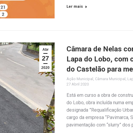
Ler mais
Câmara de Nelas con
Abr
27
Lapa do Lobo, com 
do Castelão para me
2020
Ação Municipal
,
Câmara Municipal
,
La
27 Abril 2020
Está em curso a obra de constr
do Lobo, obra incluída numa em
designada ”Requalificação Urba
cargo da empresa “Pavimarca, S
pavimentação com “slurry” dos