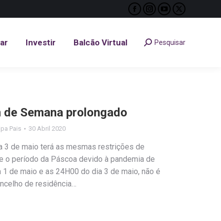
Facebook
Instagram
YouTube
X
tar
Investir
Balcão Virtual
Pesquisar
Search:
page
page
page
page
opens
opens
opens
opens
tar
Investir
Balcão Virtual
Pesquisar
Search:
in
in
in
in
new
new
new
new
window
window
window
window
 de Semana prolongado
lipa Pais
30 Abril 2020
a 3 de maio terá as mesmas restrições de
ue o período da Páscoa devido à pandemia de
 1 de maio e as 24H00 do dia 3 de maio, não é
concelho de residência…