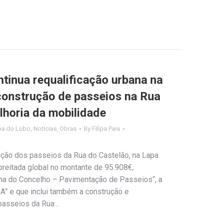
tinua requalificação urbana na
construção de passeios na Rua
lhoria da mobilidade
pa do Lobo
,
Notícias
,
Obras
By
Filipa Pais
ução dos passeios da Rua do Castelão, na Lapa
preitada global no montante de 95.908€,
na do Concelho – Pavimentação de Passeios“, a
A” e que inclui também a construção e
 passeios da Rua…