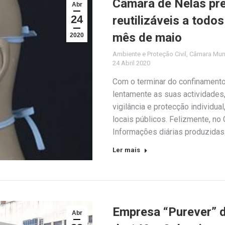
Câmara de Nelas pre
Abr
24
reutilizáveis a todo
mês de maio
2020
Ambiente e Proteção Civil
,
Câmara Muni
24 Abril 2020
Com o terminar do confinamento
lentamente as suas actividades,
vigilância e protecção individu
locais públicos. Felizmente, no
Informações diárias produzid
Ler mais
Empresa “Purever” d
Abr