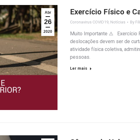
Exercício Físico e 
Abr
26
Coronavirus COVID19
,
Notícias
By
Fi
2020
Muito Importante ⚠️ Exercício 
deslocações devem ser de curta
atividade física coletiva, admit
pessoas.
Ler mais