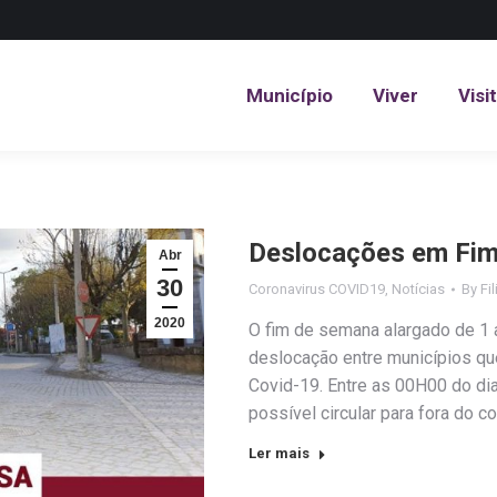
Município
Viver
Visi
Município
Viver
Visi
Deslocações em Fim
Abr
30
Coronavirus COVID19
,
Notícias
By
Fi
2020
O fim de semana alargado de 1 
deslocação entre municípios q
Covid-19. Entre as 00H00 do dia
possível circular para fora do 
Ler mais