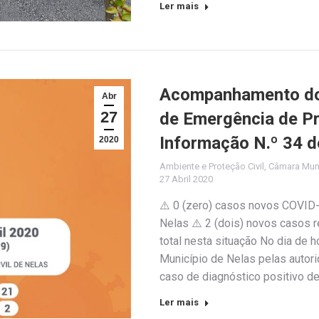
Ler mais
Acompanhamento do 
Abr
27
de Emergência de Pro
Informação N.º 34 d
2020
Ambiente e Proteção Civil
,
Câmara Muni
27 Abril 2020
⚠️ 0 (zero) casos novos COVID-
Nelas ⚠️ 2 (dois) novos casos 
total nesta situação No dia de hoj
Município de Nelas pelas auto
caso de diagnóstico positivo d
Ler mais