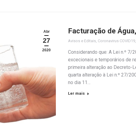
Facturação de Água
Abr
27
Avisos e Editais
,
Coronavirus COVID19
2020
Considerando que: A Lei n.º 7/2
excecionais e temporários de 
primeira alteração ao Decreto-L
quarta alteração à Lei n.º 27/20
no dia 11…
Ler mais