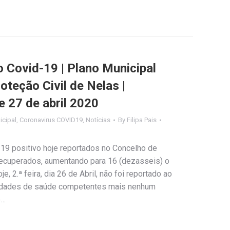
Covid-19 | Plano Municipal
teção Civil de Nelas |
e 27 de abril 2020
cipal
,
Coronavirus COVID19
,
Notícias
By
Filipa Pais
19 positivo hoje reportados no Concelho de
recuperados, aumentando para 16 (dezasseis) o
e, 2.ª feira, dia 26 de Abril, não foi reportado ao
ridades de saúde competentes mais nenhum
e…