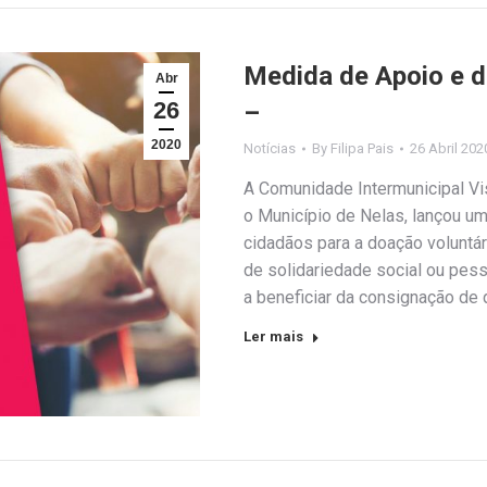
Medida de Apoio e d
Abr
26
–
2020
Notícias
By
Filipa Pais
26 Abril 202
A Comunidade Intermunicipal V
o Município de Nelas, lançou u
cidadãos para a doação voluntár
de solidariedade social ou pess
a beneficiar da consignação de
Ler mais