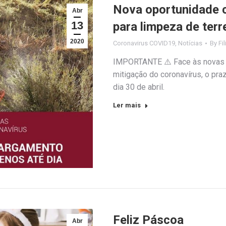
Nova oportunidade 
Abr
13
para limpeza de ter
2020
Coronavirus COVID19
,
Notícias
By
Fi
IMPORTANTE ⚠️ Face às novas m
mitigação do coronavírus, o pra
dia 30 de abril.
Ler mais
Feliz Páscoa
Abr