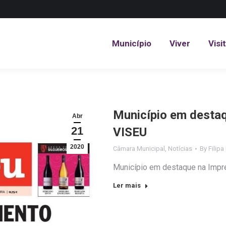
Município
Viver
Visi
Município
Viver
Visi
Município em destaq
Abr
21
VISEU
2020
Câmara Municipal
,
Notícias
By
Filipa
Município em destaque na Imp
Ler mais