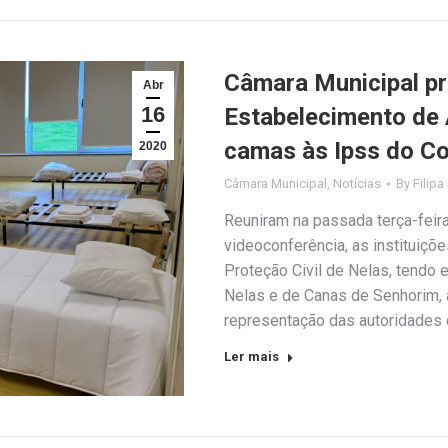
Câmara Municipal pr
Abr
16
Estabelecimento de 
camas às Ipss do Co
2020
Câmara Municipal
,
Notícias
By
Filipa
Reuniram na passada terça-feira
videoconferência, as instituiç
Proteção Civil de Nelas, tendo
Nelas e de Canas de Senhorim
representação das autoridades d
Ler mais