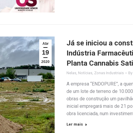
Já se iniciou a cons
Abr
19
Indústria Farmacêut
Planta Cannabis Sati
2020
Nelas
,
Notícias
,
Zonas Industriais
B
A empresa “ENDOPURE”, a quem
de um lote de terreno de 10.000m
obras de construção um pavilhão
inicial empregará mais de 21 p
obra licenciada, num investimen
Ler mais