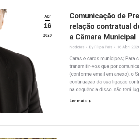
Comunicação de Pre
Abr
16
relação contratual 
a Câmara Municipal
2020
Notícias
By
Filipa Pais
16 Abril 202
Caras e caros munícipes; Para 
transmitir-vos que por comunica
(conforme email em anexo), o Sr
continuação da sua ligação cont
na sequência disso, não terá lu
Ler mais