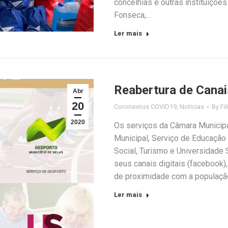
concelhias e outras instituiçõe
Fonseca,…
Ler mais
Reabertura de Canai
Abr
20
Coronavirus COVID19
,
Notícias
By
Fi
2020
Os serviços da Câmara Municipa
Municipal, Serviço de Educação
Social, Turismo e Universidade 
seus canais digitais (facebook),
de proximidade com a populaç
Ler mais