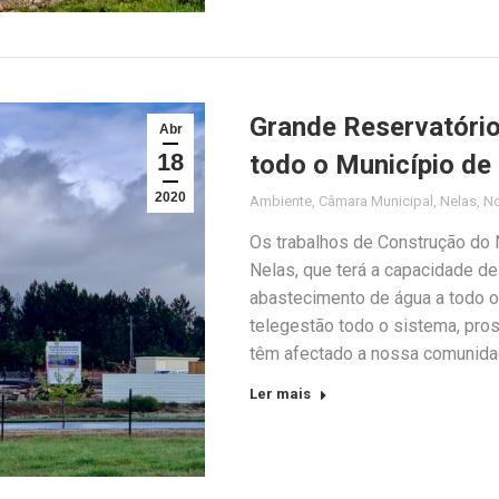
Grande Reservatóri
Abr
18
todo o Município de
2020
Ambiente
,
Câmara Municipal
,
Nelas
,
No
Os trabalhos de Construção do 
Nelas, que terá a capacidade d
abastecimento de água a todo o
telegestão todo o sistema, pr
têm afectado a nossa comunida
Ler mais