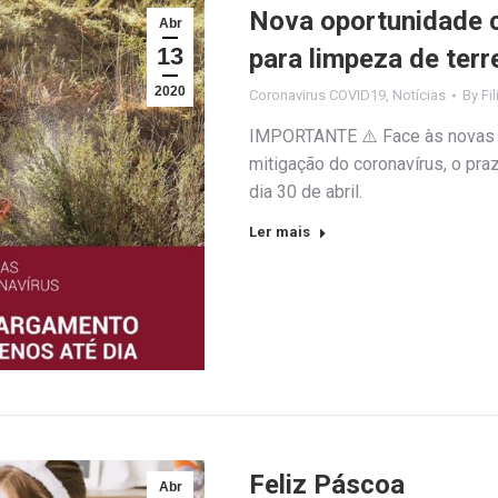
Nova oportunidade 
Abr
13
para limpeza de ter
2020
Coronavirus COVID19
,
Notícias
By
Fi
IMPORTANTE ⚠️ Face às novas m
mitigação do coronavírus, o pra
dia 30 de abril.
Ler mais
Feliz Páscoa
Abr