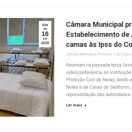
Câmara Municipal pr
Abr
16
Estabelecimento de 
camas às Ipss do Co
2020
Câmara Municipal
,
Notícias
By
Filipa
Reuniram na passada terça-feira
videoconferência, as instituiç
Proteção Civil de Nelas, tendo
Nelas e de Canas de Senhorim
representação das autoridades d
Ler mais