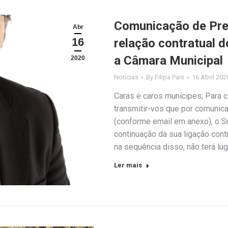
Comunicação de Pre
Abr
16
relação contratual 
a Câmara Municipal
2020
Notícias
By
Filipa Pais
16 Abril 202
Caras e caros munícipes; Para 
transmitir-vos que por comunica
(conforme email em anexo), o Sr
continuação da sua ligação cont
na sequência disso, não terá lu
Ler mais