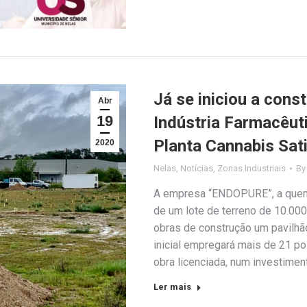
Já se iniciou a cons
Abr
19
Indústria Farmacêut
Planta Cannabis Sati
2020
Nelas
,
Notícias
,
Zonas Industriais
B
A empresa “ENDOPURE”, a quem
de um lote de terreno de 10.000m
obras de construção um pavilhão
inicial empregará mais de 21 p
obra licenciada, num investimen
Ler mais