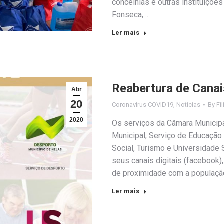
concelhias e outras instituiçõe
Fonseca,…
Ler mais
Reabertura de Canai
Abr
20
Coronavirus COVID19
,
Notícias
By
Fi
2020
Os serviços da Câmara Municipa
Municipal, Serviço de Educação
Social, Turismo e Universidade 
seus canais digitais (facebook),
de proximidade com a populaç
Ler mais