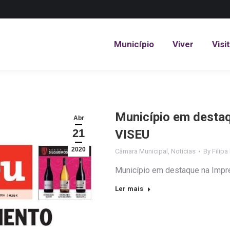
Município
Viver
Visi
Município
Viver
Visi
Município em destaq
Abr
21
VISEU
2020
Câmara Municipal
,
Notícias
By
Filipa
Município em destaque na Imp
Ler mais