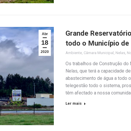
Grande Reservatóri
Abr
18
todo o Município de
2020
Ambiente
,
Câmara Municipal
,
Nelas
,
No
Os trabalhos de Construção do 
Nelas, que terá a capacidade d
abastecimento de água a todo o
telegestão todo o sistema, pr
têm afectado a nossa comunida
Ler mais