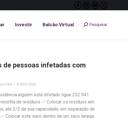
Facebook
Instagram
YouTube
X
tar
Investir
Balcão Virtual
Pesquisar
Search:
page
page
page
page
opens
opens
opens
opens
tar
Investir
Balcão Virtual
Pesquisar
Search:
in
in
in
in
new
new
new
new
window
window
window
window
s de pessoas infetadas com
lipa Pais
8 Abril 2020
idência alguém está infetado ligue 232 941
 recolha de resíduos ✅ Colocar os resíduos em
is, até 2/3 da sua capacidade, em separação de
 ✅ Colocar este saco dentro de um saco laranja