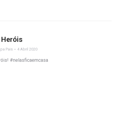
 Heróis
lipa Pais
4 Abril 2020
róis! #nelasficaemcasa