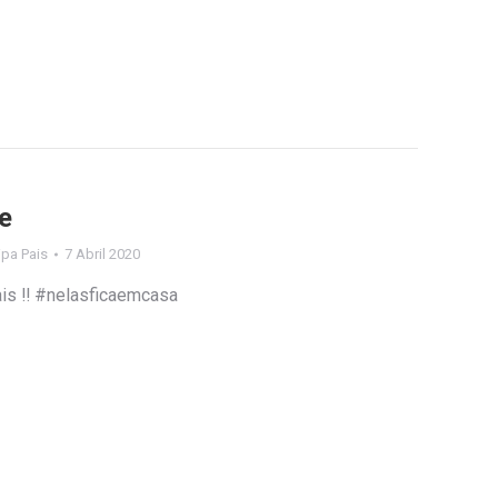
e
lipa Pais
7 Abril 2020
ais ‼️ #nelasficaemcasa