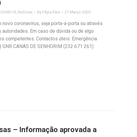
m
s COVID19
,
Notícias
By
Filipa Pais
27 Março 2020
o novo coronavírus, seja porta-a-porta ou através
as autoridades. Em caso de dúvida ou de algo
des competentes. Contactos úteis: Emergência
3) GNR CANAS DE SENHORIM (232 671 261)
sas – Informação aprovada a