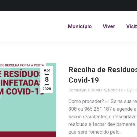
Município
Viver
Visi
Município
Viver
Visi
Recolha de Resíduo
Abr
8
Covid-19
2020
Coronavirus COVID19
,
Notícias
By
Fi
Como proceder? ✅ Se na sua res
308 ou 965 251 187 e agende a
sacos resistentes e descartáve
resíduos e fechar devidamente.
que será fornecido pelo…