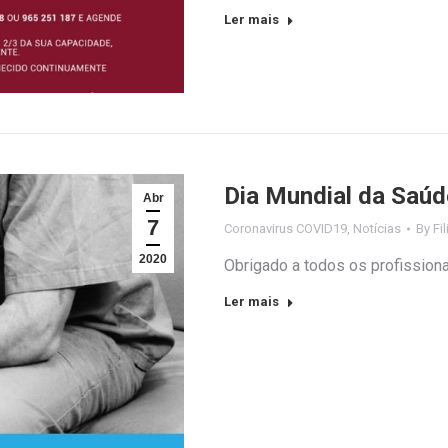
Ler mais
Dia Mundial da Saúd
Abr
7
Coronavirus COVID19
,
Notícias
By
Fi
2020
Obrigado a todos os profission
Ler mais