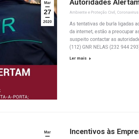
Autoridades Alerta
Mar
27
Ambiente e Proteção Civil
,
Coronaviru
2020
As tentativas de burla ligadas a
da internet, estão a preocupar 
suspeito contactar as autorida
(112) GNR NELAS (232 944 29
Ler mais
Incentivos às Empre
Mar