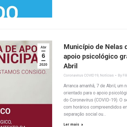
Município de Nelas d
Abr
6
apoio psicológico gr
Abril
2020
Coronavirus COVID19
,
Notícias
By
Fi
Arranca amanhã, 7 de Abril, u
orientado para o apoio psicológ
do Coronavírus (COVID-19). O se
com horários compreendidos ent
separação social ou…
Ler mais