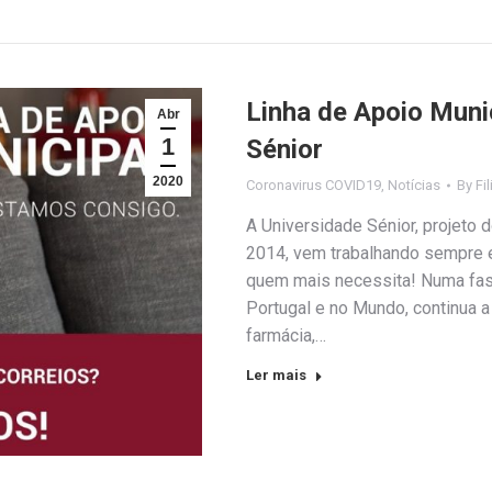
Linha de Apoio Muni
Abr
1
Sénior
2020
Coronavirus COVID19
,
Notícias
By
Fi
A Universidade Sénior, projeto 
2014, vem trabalhando sempre 
quem mais necessita! Numa fase
Portugal e no Mundo, continua a
farmácia,…
Ler mais