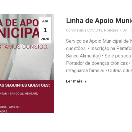
Linha de Apoio Muni
Abr
1
Coronavirus COVID19
,
Notícias
By
Fi
2020
Serviço de Apoio Municipal de N
questões: • Inscrição na Plataf
Banco Alimentar) • Se é pessoa
Portador de doenças crónicas 
retaguarda familiar • Outras si
Ler mais