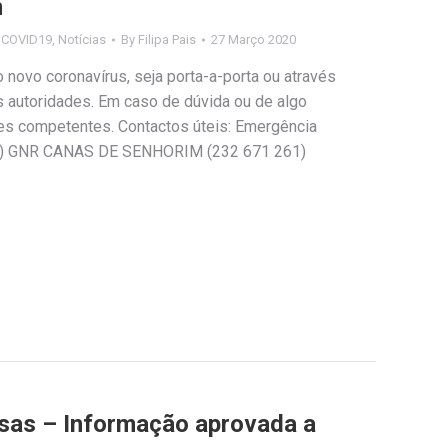
m
s COVID19
,
Notícias
By
Filipa Pais
27 Março 2020
o novo coronavírus, seja porta-a-porta ou através
as autoridades. Em caso de dúvida ou de algo
des competentes. Contactos úteis: Emergência
3) GNR CANAS DE SENHORIM (232 671 261)
sas – Informação aprovada a