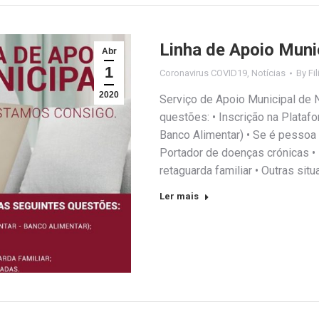
Linha de Apoio Muni
Abr
1
Coronavirus COVID19
,
Notícias
By
Fi
2020
Serviço de Apoio Municipal de N
questões: • Inscrição na Plataf
Banco Alimentar) • Se é pessoa
Portador de doenças crónicas 
retaguarda familiar • Outras si
Ler mais