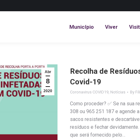
Município
Viver
Visi
Município
Viver
Visi
Recolha de Resíduo
Abr
8
Covid-19
2020
Coronavirus COVID19
,
Notícias
By
Fi
Como proceder? ✅ Se na sua res
308 ou 965 251 187 e agende a
sacos resistentes e descartáve
resíduos e fechar devidamente.
que será fornecido pelo…