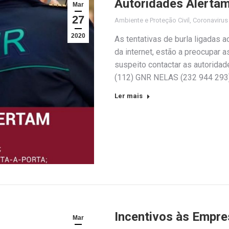
Autoridades Alerta
Mar
27
Ambiente e Proteção Civil
,
Coronaviru
2020
As tentativas de burla ligadas a
da internet, estão a preocupar 
suspeito contactar as autorida
(112) GNR NELAS (232 944 29
Ler mais
Incentivos às Empre
Mar