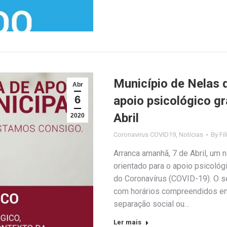
Município de Nelas d
Abr
6
apoio psicológico gr
Abril
2020
Coronavirus COVID19
,
Notícias
By
Fi
Arranca amanhã, 7 de Abril, u
orientado para o apoio psicológ
do Coronavírus (COVID-19). O se
com horários compreendidos ent
separação social ou…
Ler mais