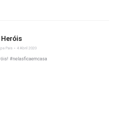
 Heróis
lipa Pais
4 Abril 2020
róis! #nelasficaemcasa