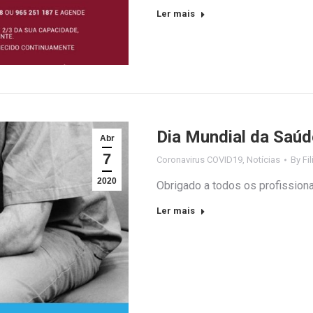
Ler mais
Dia Mundial da Saúd
Abr
7
Coronavirus COVID19
,
Notícias
By
Fi
2020
Obrigado a todos os profission
Ler mais