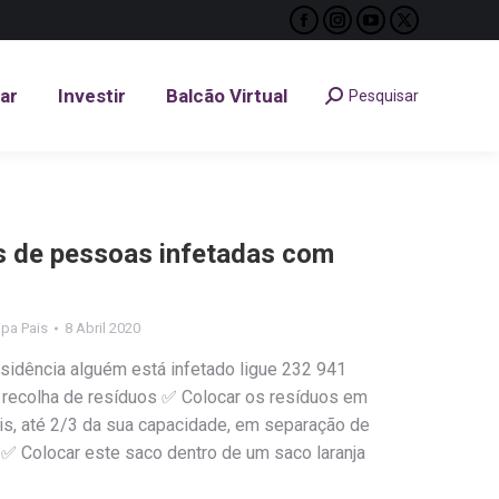
Facebook
Instagram
YouTube
X
tar
Investir
Balcão Virtual
Pesquisar
Search:
page
page
page
page
opens
opens
opens
opens
tar
Investir
Balcão Virtual
Pesquisar
Search:
in
in
in
in
new
new
new
new
window
window
window
window
s de pessoas infetadas com
lipa Pais
8 Abril 2020
idência alguém está infetado ligue 232 941
 recolha de resíduos ✅ Colocar os resíduos em
is, até 2/3 da sua capacidade, em separação de
 ✅ Colocar este saco dentro de um saco laranja