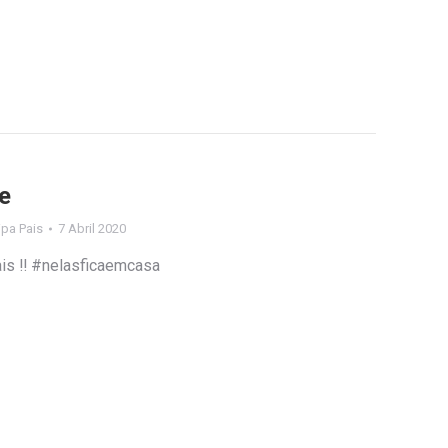
e
lipa Pais
7 Abril 2020
ais ‼️ #nelasficaemcasa