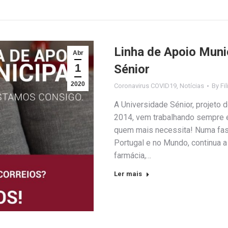
Linha de Apoio Muni
Abr
1
Sénior
2020
Coronavirus COVID19
,
Notícias
By
Fi
A Universidade Sénior, projeto 
2014, vem trabalhando sempre 
quem mais necessita! Numa fase
Portugal e no Mundo, continua a
farmácia,…
Ler mais