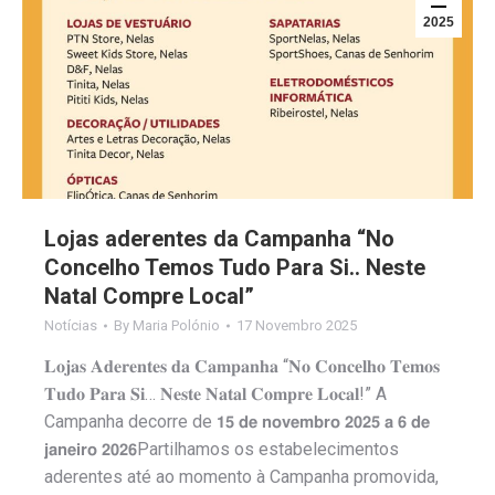
2025
Lojas aderentes da Campanha “No
Concelho Temos Tudo Para Si.. Neste
Natal Compre Local”
Notícias
By
Maria Polónio
17 Novembro 2025
𝐋𝐨𝐣𝐚𝐬 𝐀𝐝𝐞𝐫𝐞𝐧𝐭𝐞𝐬 𝐝𝐚 𝐂𝐚𝐦𝐩𝐚𝐧𝐡𝐚 “𝐍𝐨 𝐂𝐨𝐧𝐜𝐞𝐥𝐡𝐨 𝐓𝐞𝐦𝐨𝐬
𝐓𝐮𝐝𝐨 𝐏𝐚𝐫𝐚 𝐒𝐢… 𝐍𝐞𝐬𝐭𝐞 𝐍𝐚𝐭𝐚𝐥 𝐂𝐨𝐦𝐩𝐫𝐞 𝐋𝐨𝐜𝐚𝐥!” A
Campanha decorre de 𝟭𝟱 𝗱𝗲 𝗻𝗼𝘃𝗲𝗺𝗯𝗿𝗼 𝟮𝟬𝟮𝟱 𝗮 𝟲 𝗱𝗲
𝗷𝗮𝗻𝗲𝗶𝗿𝗼 𝟮𝟬𝟮𝟲Partilhamos os estabelecimentos
aderentes até ao momento à Campanha promovida,