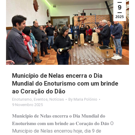
9
2025
Município de Nelas encerra o Dia
Mundial do Enoturismo com um brinde
ao Coração do Dão
Enoturismo
,
Eventos
,
Notícias
By
Maria Polónio
9 Novembro 2025
𝐌𝐮𝐧𝐢𝐜𝐢́𝐩𝐢𝐨 𝐝𝐞 𝐍𝐞𝐥𝐚𝐬 𝐞𝐧𝐜𝐞𝐫𝐫𝐚 𝐨 𝐃𝐢𝐚 𝐌𝐮𝐧𝐝𝐢𝐚𝐥 𝐝𝐨
𝐄𝐧𝐨𝐭𝐮𝐫𝐢𝐬𝐦𝐨 𝐜𝐨𝐦 𝐮𝐦 𝐛𝐫𝐢𝐧𝐝𝐞 𝐚𝐨 𝐂𝐨𝐫𝐚𝐜̧𝐚̃𝐨 𝐝𝐨 𝐃𝐚̃𝐨 O
Município de Nelas encerrou hoje, dia 9 de