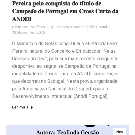
𝐏𝐞𝐫𝐞𝐢𝐫𝐚 𝐩𝐞𝐥𝐚 𝐜𝐨𝐧𝐪𝐮𝐢𝐬𝐭𝐚 𝐝𝐨 𝐭𝐢́𝐭𝐮𝐥𝐨 𝐝𝐞
𝐂𝐚𝐦𝐩𝐞𝐚̃𝐨 𝐝𝐞 𝐏𝐨𝐫𝐭𝐮𝐠𝐚𝐥 𝐞𝐦 𝐂𝐫𝐨𝐬𝐬 𝐂𝐮𝐫𝐭𝐨 𝐝𝐚
𝐀𝐍𝐃𝐃𝐈
Desporto
,
Notícias
By
Gabinete Comunicação Social
13 Novembro 2025
O Município de Nelas congratula o atleta Cristiano
Pereira, natural do Concelho e Embaixador “Nelas
Coração do Dão”, pela sua mais recente conquista
desportiva, ao sagrar-se Campeão de Portugal na
modalidade de Cross Curto da ANDDI, competição
que decorreu no Sabugal. Nesta prova, organizada
pela Associação Nacional do Desporto para o
Desenvolvimento Intelectual (Anddi Portugal)…
Ler mais
Nov