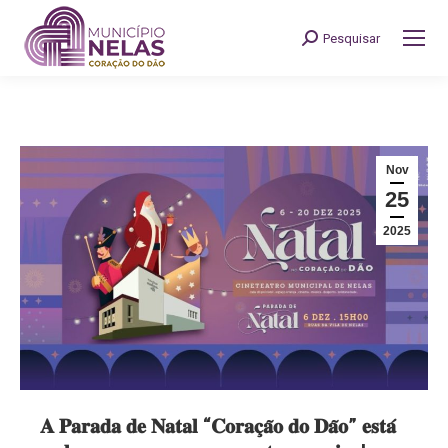
Pesquisar
Search:
Nov
25
2025
𝐀 𝐏𝐚𝐫𝐚𝐝𝐚 𝐝𝐞 𝐍𝐚𝐭𝐚𝐥 “𝐂𝐨𝐫𝐚𝐜̧𝐚̃𝐨 𝐝𝐨 𝐃𝐚̃𝐨” 𝐞𝐬𝐭𝐚́