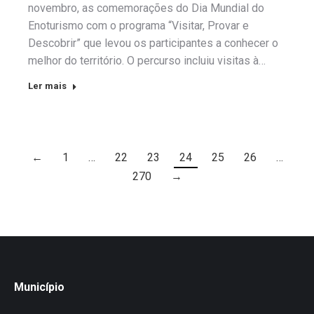
novembro, as comemorações do Dia Mundial do
Enoturismo com o programa “Visitar, Provar e
Descobrir” que levou os participantes a conhecer o
melhor do território. O percurso incluiu visitas à…
Ler mais
←
1
…
22
23
24
25
26
…
270
→
Município