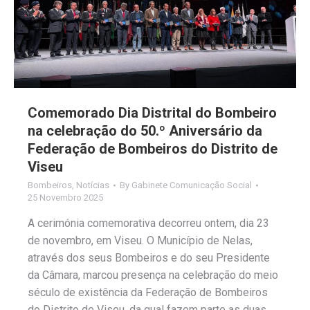
Comemorado Dia Distrital do Bombeiro
na celebração do 50.º Aniversário da
Federação de Bombeiros do Distrito de
Viseu
Bombeiros
,
Notícias
By
Gabinete Comunicação Social
25 Novembro 2025
A cerimónia comemorativa decorreu ontem, dia 23
de novembro, em Viseu. O Município de Nelas,
através dos seus Bombeiros e do seu Presidente
da Câmara, marcou presença na celebração do meio
século de existência da Federação de Bombeiros
do Distrito de Viseu, da qual fazem parte as duas