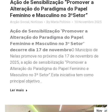
Ação de Sensibilização “Promover a
Alteração do Paradigma do Papel
Feminino e Masculino no 3ºSetor”
Acção Social
,
Notícias
By
Maria Polónio
10 Novembro 2025
𝗔𝗰̧𝗮̃𝗼 𝗱𝗲 𝗦𝗲𝗻𝘀𝗶𝗯𝗶𝗹𝗶𝘇𝗮𝗰̧𝗮̃𝗼 “𝗣𝗿𝗼𝗺𝗼𝘃𝗲𝗿 𝗮
𝗔𝗹𝘁𝗲𝗿𝗮𝗰̧𝗮̃𝗼 𝗱𝗼 𝗣𝗮𝗿𝗮𝗱𝗶𝗴𝗺𝗮 𝗱𝗼 𝗣𝗮𝗽𝗲𝗹
𝗙𝗲𝗺𝗶𝗻𝗶𝗻𝗼 𝗲 𝗠𝗮𝘀𝗰𝘂𝗹𝗶𝗻𝗼 𝗻𝗼 𝟯º 𝗦𝗲𝘁𝗼𝗿”
𝗱𝗲𝗰𝗼𝗿𝗿𝗲 𝗱𝗶𝗮 𝟭𝟳 𝗱𝗲 𝗻𝗼𝘃𝗲𝗺𝗯𝗿𝗼O Município de
Nelas promove no próximo dia 17 de novembro de
2025, a ação de sensibilização “Promover a
Alteração do Paradigma do Papel Feminino e
Masculino no 3º Setor”.Esta iniciativa tem como
principal objetivo…
Ler mais
Nov