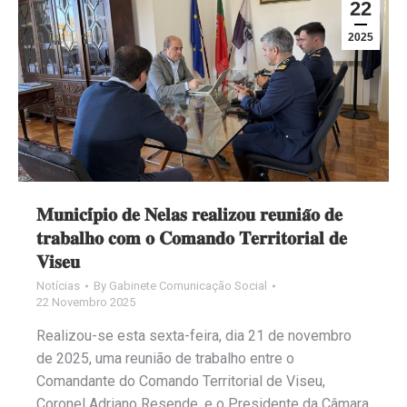
22
2025
𝐌𝐮𝐧𝐢𝐜𝐢́𝐩𝐢𝐨 𝐝𝐞 𝐍𝐞𝐥𝐚𝐬 𝐫𝐞𝐚𝐥𝐢𝐳𝐨𝐮 𝐫𝐞𝐮𝐧𝐢𝐚̃𝐨 𝐝𝐞
𝐭𝐫𝐚𝐛𝐚𝐥𝐡𝐨 𝐜𝐨𝐦 𝐨 𝐂𝐨𝐦𝐚𝐧𝐝𝐨 𝐓𝐞𝐫𝐫𝐢𝐭𝐨𝐫𝐢𝐚𝐥 𝐝𝐞
𝐕𝐢𝐬𝐞𝐮
Notícias
By
Gabinete Comunicação Social
22 Novembro 2025
Realizou-se esta sexta-feira, dia 21 de novembro
de 2025, uma reunião de trabalho entre o
Comandante do Comando Territorial de Viseu,
Coronel Adriano Resende, e o Presidente da Câmara