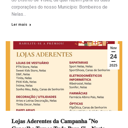
corporações do nosso Município: Bombeiros de
Nelas…
Ler mais
Nov
24
2025
𝐋𝐨𝐣𝐚𝐬 𝐀𝐝𝐞𝐫𝐞𝐧𝐭𝐞𝐬 𝐝𝐚 𝐂𝐚𝐦𝐩𝐚𝐧𝐡𝐚 “𝐍𝐨