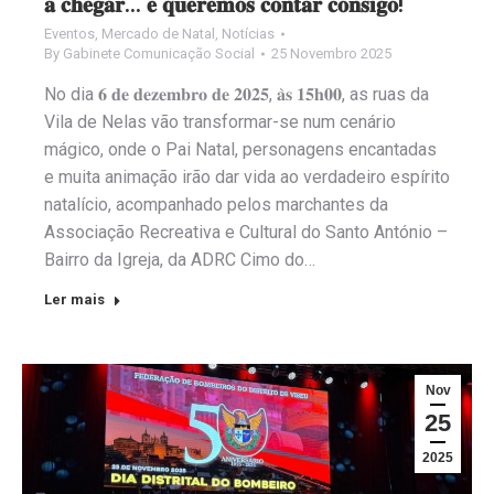
𝐚 𝐜𝐡𝐞𝐠𝐚𝐫… 𝐞 𝐪𝐮𝐞𝐫𝐞𝐦𝐨𝐬 𝐜𝐨𝐧𝐭𝐚𝐫 𝐜𝐨𝐧𝐬𝐢𝐠𝐨!
Eventos
,
Mercado de Natal
,
Notícias
By
Gabinete Comunicação Social
25 Novembro 2025
No dia 𝟔 𝐝𝐞 𝐝𝐞𝐳𝐞𝐦𝐛𝐫𝐨 𝐝𝐞 𝟐𝟎𝟐𝟓, 𝐚̀𝐬 𝟏𝟓𝐡𝟎𝟎, as ruas da
Vila de Nelas vão transformar-se num cenário
mágico, onde o Pai Natal, personagens encantadas
e muita animação irão dar vida ao verdadeiro espírito
natalício, acompanhado pelos marchantes da
Associação Recreativa e Cultural do Santo António –
Bairro da Igreja, da ADRC Cimo do…
Ler mais
Nov
25
2025