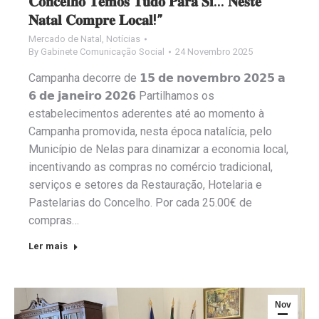
𝐂𝐨𝐧𝐜𝐞𝐥𝐡𝐨 𝐓𝐞𝐦𝐨𝐬 𝐓𝐮𝐝𝐨 𝐏𝐚𝐫𝐚 𝐒𝐢… 𝐍𝐞𝐬𝐭𝐞
𝐍𝐚𝐭𝐚𝐥 𝐂𝐨𝐦𝐩𝐫𝐞 𝐋𝐨𝐜𝐚𝐥!”
Mercado de Natal
,
Notícias
By
Gabinete Comunicação Social
24 Novembro 2025
Campanha decorre de 𝟭𝟱 𝗱𝗲 𝗻𝗼𝘃𝗲𝗺𝗯𝗿𝗼 𝟮𝟬𝟮𝟱 𝗮
𝟲 𝗱𝗲 𝗷𝗮𝗻𝗲𝗶𝗿𝗼 𝟮𝟬𝟮𝟲 Partilhamos os
estabelecimentos aderentes até ao momento à
Campanha promovida, nesta época natalícia, pelo
Município de Nelas para dinamizar a economia local,
incentivando as compras no comércio tradicional,
serviços e setores da Restauração, Hotelaria e
Pastelarias do Concelho. Por cada 25.00€ de
compras…
Ler mais
Nov