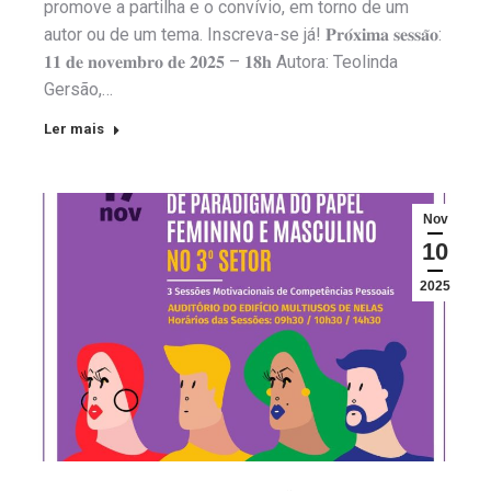
promove a partilha e o convívio, em torno de um
autor ou de um tema. Inscreva-se já! 𝐏𝐫𝐨́𝐱𝐢𝐦𝐚 𝐬𝐞𝐬𝐬𝐚̃𝐨:
𝟏𝟏 𝐝𝐞 𝐧𝐨𝐯𝐞𝐦𝐛𝐫𝐨 𝐝𝐞 𝟐𝟎𝟐𝟓 – 𝟏𝟖𝐡 Autora: Teolinda
Gersão,…
Ler mais
Nov
10
2025