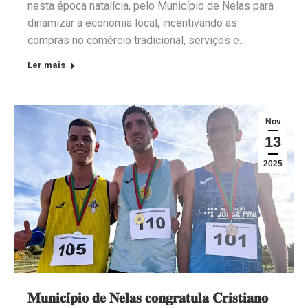
nesta época natalícia, pelo Município de Nelas para
dinamizar a economia local, incentivando as
compras no comércio tradicional, serviços e…
Ler mais
Nov
13
2025
𝐌𝐮𝐧𝐢𝐜𝐢́𝐩𝐢𝐨 𝐝𝐞 𝐍𝐞𝐥𝐚𝐬 𝐜𝐨𝐧𝐠𝐫𝐚𝐭𝐮𝐥𝐚 𝐂𝐫𝐢𝐬𝐭𝐢𝐚𝐧𝐨