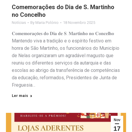
Comemorações do Dia de S. Martinho
no Concelho
Notícias
By
Maria Polónio
18 Novembro 2025
𝐂𝐨𝐦𝐞𝐦𝐨𝐫𝐚𝐜̧𝐨̃𝐞𝐬 𝐝𝐨 𝐃𝐢𝐚 𝐝𝐞 𝐒. 𝐌𝐚𝐫𝐭𝐢𝐧𝐡𝐨 𝐧𝐨 𝐂𝐨𝐧𝐜𝐞𝐥𝐡𝐨
Mantendo viva a tradição e o espírito festivo em
honra de São Martinho, os funcionários do Município
de Nelas organizaram um agradável magusto que
reuniu os diferentes serviços da autarquia e das
escolas ao abrigo da transferência de competências
da educação, reformados, Presidentes de Junta de
Freguesia…
Ler mais
Nov
17