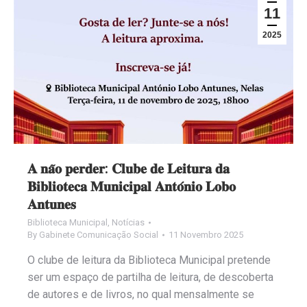
11
2025
𝐀 𝐧𝐚̃𝐨 𝐩𝐞𝐫𝐝𝐞𝐫: 𝐂𝐥𝐮𝐛𝐞 𝐝𝐞 𝐋𝐞𝐢𝐭𝐮𝐫𝐚 𝐝𝐚
𝐁𝐢𝐛𝐥𝐢𝐨𝐭𝐞𝐜𝐚 𝐌𝐮𝐧𝐢𝐜𝐢𝐩𝐚𝐥 𝐀𝐧𝐭𝐨́𝐧𝐢𝐨 𝐋𝐨𝐛𝐨
𝐀𝐧𝐭𝐮𝐧𝐞𝐬
Biblioteca Municipal
,
Notícias
By
Gabinete Comunicação Social
11 Novembro 2025
O clube de leitura da Biblioteca Municipal pretende
ser um espaço de partilha de leitura, de descoberta
de autores e de livros, no qual mensalmente se