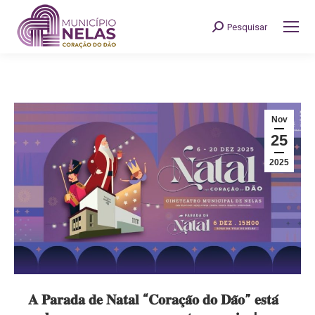
Pesquisar
Search:
Nov
25
2025
𝐀 𝐏𝐚𝐫𝐚𝐝𝐚 𝐝𝐞 𝐍𝐚𝐭𝐚𝐥 “𝐂𝐨𝐫𝐚𝐜̧𝐚̃𝐨 𝐝𝐨 𝐃𝐚̃𝐨” 𝐞𝐬𝐭𝐚́