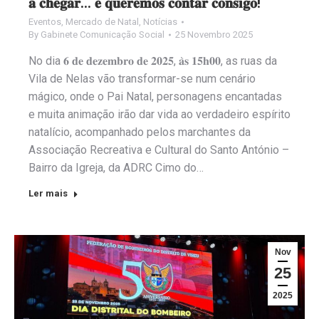
𝐚 𝐜𝐡𝐞𝐠𝐚𝐫… 𝐞 𝐪𝐮𝐞𝐫𝐞𝐦𝐨𝐬 𝐜𝐨𝐧𝐭𝐚𝐫 𝐜𝐨𝐧𝐬𝐢𝐠𝐨!
Eventos
,
Mercado de Natal
,
Notícias
By
Gabinete Comunicação Social
25 Novembro 2025
No dia 𝟔 𝐝𝐞 𝐝𝐞𝐳𝐞𝐦𝐛𝐫𝐨 𝐝𝐞 𝟐𝟎𝟐𝟓, 𝐚̀𝐬 𝟏𝟓𝐡𝟎𝟎, as ruas da
Vila de Nelas vão transformar-se num cenário
mágico, onde o Pai Natal, personagens encantadas
e muita animação irão dar vida ao verdadeiro espírito
natalício, acompanhado pelos marchantes da
Associação Recreativa e Cultural do Santo António –
Bairro da Igreja, da ADRC Cimo do…
Ler mais
Nov
25
2025