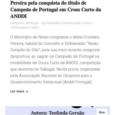
𝐏𝐞𝐫𝐞𝐢𝐫𝐚 𝐩𝐞𝐥𝐚 𝐜𝐨𝐧𝐪𝐮𝐢𝐬𝐭𝐚 𝐝𝐨 𝐭𝐢́𝐭𝐮𝐥𝐨 𝐝𝐞
𝐂𝐚𝐦𝐩𝐞𝐚̃𝐨 𝐝𝐞 𝐏𝐨𝐫𝐭𝐮𝐠𝐚𝐥 𝐞𝐦 𝐂𝐫𝐨𝐬𝐬 𝐂𝐮𝐫𝐭𝐨 𝐝𝐚
𝐀𝐍𝐃𝐃𝐈
Desporto
,
Notícias
By
Gabinete Comunicação Social
13 Novembro 2025
O Município de Nelas congratula o atleta Cristiano
Pereira, natural do Concelho e Embaixador “Nelas
Coração do Dão”, pela sua mais recente conquista
desportiva, ao sagrar-se Campeão de Portugal na
modalidade de Cross Curto da ANDDI, competição
que decorreu no Sabugal. Nesta prova, organizada
pela Associação Nacional do Desporto para o
Desenvolvimento Intelectual (Anddi Portugal)…
Ler mais
Nov