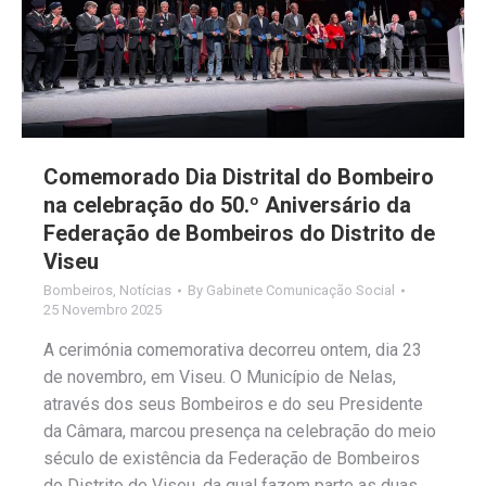
Comemorado Dia Distrital do Bombeiro
na celebração do 50.º Aniversário da
Federação de Bombeiros do Distrito de
Viseu
Bombeiros
,
Notícias
By
Gabinete Comunicação Social
25 Novembro 2025
A cerimónia comemorativa decorreu ontem, dia 23
de novembro, em Viseu. O Município de Nelas,
através dos seus Bombeiros e do seu Presidente
da Câmara, marcou presença na celebração do meio
século de existência da Federação de Bombeiros
do Distrito de Viseu, da qual fazem parte as duas