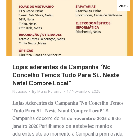
2025
Lojas aderentes da Campanha “No
Concelho Temos Tudo Para Si.. Neste
Natal Compre Local”
Notícias
By
Maria Polónio
17 Novembro 2025
𝐋𝐨𝐣𝐚𝐬 𝐀𝐝𝐞𝐫𝐞𝐧𝐭𝐞𝐬 𝐝𝐚 𝐂𝐚𝐦𝐩𝐚𝐧𝐡𝐚 “𝐍𝐨 𝐂𝐨𝐧𝐜𝐞𝐥𝐡𝐨 𝐓𝐞𝐦𝐨𝐬
𝐓𝐮𝐝𝐨 𝐏𝐚𝐫𝐚 𝐒𝐢… 𝐍𝐞𝐬𝐭𝐞 𝐍𝐚𝐭𝐚𝐥 𝐂𝐨𝐦𝐩𝐫𝐞 𝐋𝐨𝐜𝐚𝐥!” A
Campanha decorre de 𝟭𝟱 𝗱𝗲 𝗻𝗼𝘃𝗲𝗺𝗯𝗿𝗼 𝟮𝟬𝟮𝟱 𝗮 𝟲 𝗱𝗲
𝗷𝗮𝗻𝗲𝗶𝗿𝗼 𝟮𝟬𝟮𝟲Partilhamos os estabelecimentos
aderentes até ao momento à Campanha promovida,