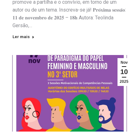
promove a partilha e o convívio, em torno de um
autor ou de um tema. Inscreva-se já! 𝐏𝐫𝐨́𝐱𝐢𝐦𝐚 𝐬𝐞𝐬𝐬𝐚̃𝐨:
𝟏𝟏 𝐝𝐞 𝐧𝐨𝐯𝐞𝐦𝐛𝐫𝐨 𝐝𝐞 𝟐𝟎𝟐𝟓 – 𝟏𝟖𝐡 Autora: Teolinda
Gersão,…
Ler mais
Nov
10
2025