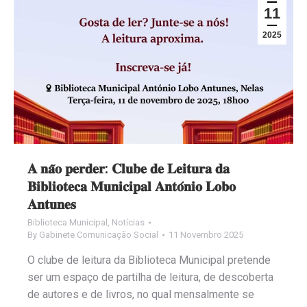
11
2025
𝐀 𝐧𝐚̃𝐨 𝐩𝐞𝐫𝐝𝐞𝐫: 𝐂𝐥𝐮𝐛𝐞 𝐝𝐞 𝐋𝐞𝐢𝐭𝐮𝐫𝐚 𝐝𝐚
𝐁𝐢𝐛𝐥𝐢𝐨𝐭𝐞𝐜𝐚 𝐌𝐮𝐧𝐢𝐜𝐢𝐩𝐚𝐥 𝐀𝐧𝐭𝐨́𝐧𝐢𝐨 𝐋𝐨𝐛𝐨
𝐀𝐧𝐭𝐮𝐧𝐞𝐬
Biblioteca Municipal
,
Notícias
By
Gabinete Comunicação Social
11 Novembro 2025
O clube de leitura da Biblioteca Municipal pretende
ser um espaço de partilha de leitura, de descoberta
de autores e de livros, no qual mensalmente se