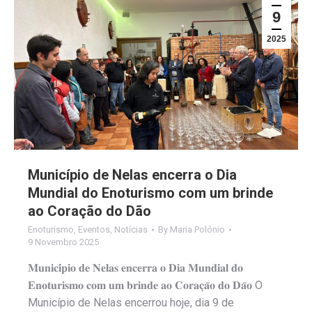
9
2025
Município de Nelas encerra o Dia
Mundial do Enoturismo com um brinde
ao Coração do Dão
Enoturismo
,
Eventos
,
Notícias
By
Maria Polónio
9 Novembro 2025
𝐌𝐮𝐧𝐢𝐜𝐢́𝐩𝐢𝐨 𝐝𝐞 𝐍𝐞𝐥𝐚𝐬 𝐞𝐧𝐜𝐞𝐫𝐫𝐚 𝐨 𝐃𝐢𝐚 𝐌𝐮𝐧𝐝𝐢𝐚𝐥 𝐝𝐨
𝐄𝐧𝐨𝐭𝐮𝐫𝐢𝐬𝐦𝐨 𝐜𝐨𝐦 𝐮𝐦 𝐛𝐫𝐢𝐧𝐝𝐞 𝐚𝐨 𝐂𝐨𝐫𝐚𝐜̧𝐚̃𝐨 𝐝𝐨 𝐃𝐚̃𝐨 O
Município de Nelas encerrou hoje, dia 9 de