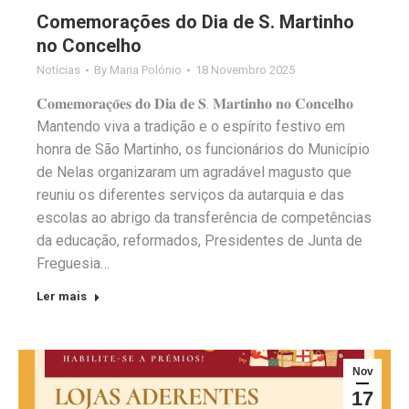
Comemorações do Dia de S. Martinho
no Concelho
Notícias
By
Maria Polónio
18 Novembro 2025
𝐂𝐨𝐦𝐞𝐦𝐨𝐫𝐚𝐜̧𝐨̃𝐞𝐬 𝐝𝐨 𝐃𝐢𝐚 𝐝𝐞 𝐒. 𝐌𝐚𝐫𝐭𝐢𝐧𝐡𝐨 𝐧𝐨 𝐂𝐨𝐧𝐜𝐞𝐥𝐡𝐨
Mantendo viva a tradição e o espírito festivo em
honra de São Martinho, os funcionários do Município
de Nelas organizaram um agradável magusto que
reuniu os diferentes serviços da autarquia e das
escolas ao abrigo da transferência de competências
da educação, reformados, Presidentes de Junta de
Freguesia…
Ler mais
Nov
17