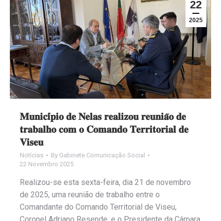
22
2025
𝐌𝐮𝐧𝐢𝐜𝐢́𝐩𝐢𝐨 𝐝𝐞 𝐍𝐞𝐥𝐚𝐬 𝐫𝐞𝐚𝐥𝐢𝐳𝐨𝐮 𝐫𝐞𝐮𝐧𝐢𝐚̃𝐨 𝐝𝐞
𝐭𝐫𝐚𝐛𝐚𝐥𝐡𝐨 𝐜𝐨𝐦 𝐨 𝐂𝐨𝐦𝐚𝐧𝐝𝐨 𝐓𝐞𝐫𝐫𝐢𝐭𝐨𝐫𝐢𝐚𝐥 𝐝𝐞
𝐕𝐢𝐬𝐞𝐮
Notícias
By
Gabinete Comunicação Social
22 Novembro 2025
Realizou-se esta sexta-feira, dia 21 de novembro
de 2025, uma reunião de trabalho entre o
Comandante do Comando Territorial de Viseu,
Coronel Adriano Resende, e o Presidente da Câmara