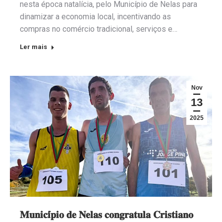
nesta época natalícia, pelo Município de Nelas para
dinamizar a economia local, incentivando as
compras no comércio tradicional, serviços e…
Ler mais
Nov
13
2025
𝐌𝐮𝐧𝐢𝐜𝐢́𝐩𝐢𝐨 𝐝𝐞 𝐍𝐞𝐥𝐚𝐬 𝐜𝐨𝐧𝐠𝐫𝐚𝐭𝐮𝐥𝐚 𝐂𝐫𝐢𝐬𝐭𝐢𝐚𝐧𝐨