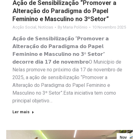
Ação de Sensibilização “Promover a
Alteração do Paradigma do Papel
Feminino e Masculino no 3ºSetor”
Acção Social
,
Notícias
By
Maria Polónio
10 Novembro 2025
𝗔𝗰̧𝗮̃𝗼 𝗱𝗲 𝗦𝗲𝗻𝘀𝗶𝗯𝗶𝗹𝗶𝘇𝗮𝗰̧𝗮̃𝗼 “𝗣𝗿𝗼𝗺𝗼𝘃𝗲𝗿 𝗮
𝗔𝗹𝘁𝗲𝗿𝗮𝗰̧𝗮̃𝗼 𝗱𝗼 𝗣𝗮𝗿𝗮𝗱𝗶𝗴𝗺𝗮 𝗱𝗼 𝗣𝗮𝗽𝗲𝗹
𝗙𝗲𝗺𝗶𝗻𝗶𝗻𝗼 𝗲 𝗠𝗮𝘀𝗰𝘂𝗹𝗶𝗻𝗼 𝗻𝗼 𝟯º 𝗦𝗲𝘁𝗼𝗿”
𝗱𝗲𝗰𝗼𝗿𝗿𝗲 𝗱𝗶𝗮 𝟭𝟳 𝗱𝗲 𝗻𝗼𝘃𝗲𝗺𝗯𝗿𝗼O Município de
Nelas promove no próximo dia 17 de novembro de
2025, a ação de sensibilização “Promover a
Alteração do Paradigma do Papel Feminino e
Masculino no 3º Setor”.Esta iniciativa tem como
principal objetivo…
Ler mais
Nov