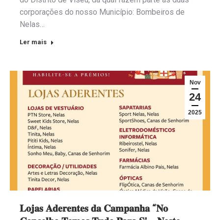
corporações do nosso Município: Bombeiros de
Nelas…
Ler mais
Nov
24
2025
𝐋𝐨𝐣𝐚𝐬 𝐀𝐝𝐞𝐫𝐞𝐧𝐭𝐞𝐬 𝐝𝐚 𝐂𝐚𝐦𝐩𝐚𝐧𝐡𝐚 “𝐍𝐨