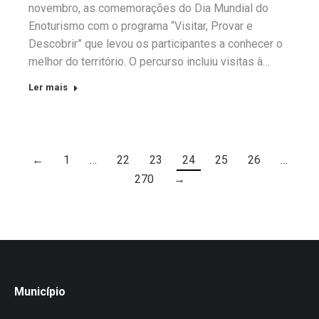
novembro, as comemorações do Dia Mundial do
Enoturismo com o programa “Visitar, Provar e
Descobrir” que levou os participantes a conhecer o
melhor do território. O percurso incluiu visitas à…
Ler mais
←
1
…
22
23
24
25
26
…
270
→
Município