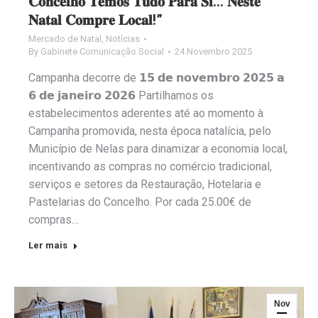
𝐂𝐨𝐧𝐜𝐞𝐥𝐡𝐨 𝐓𝐞𝐦𝐨𝐬 𝐓𝐮𝐝𝐨 𝐏𝐚𝐫𝐚 𝐒𝐢… 𝐍𝐞𝐬𝐭𝐞
𝐍𝐚𝐭𝐚𝐥 𝐂𝐨𝐦𝐩𝐫𝐞 𝐋𝐨𝐜𝐚𝐥!”
Mercado de Natal
,
Notícias
By
Gabinete Comunicação Social
24 Novembro 2025
Campanha decorre de 𝟭𝟱 𝗱𝗲 𝗻𝗼𝘃𝗲𝗺𝗯𝗿𝗼 𝟮𝟬𝟮𝟱 𝗮
𝟲 𝗱𝗲 𝗷𝗮𝗻𝗲𝗶𝗿𝗼 𝟮𝟬𝟮𝟲 Partilhamos os
estabelecimentos aderentes até ao momento à
Campanha promovida, nesta época natalícia, pelo
Município de Nelas para dinamizar a economia local,
incentivando as compras no comércio tradicional,
serviços e setores da Restauração, Hotelaria e
Pastelarias do Concelho. Por cada 25.00€ de
compras…
Ler mais
Nov