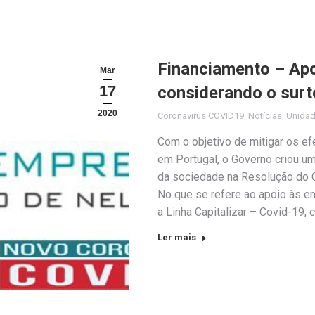
Financiamento – Ap
Mar
17
considerando o sur
2020
Coronavirus COVID19
,
Notícias
,
Unida
Com o objetivo de mitigar os ef
em Portugal, o Governo criou u
da sociedade na Resolução do 
No que se refere ao apoio às emp
a Linha Capitalizar – Covid-19,
Ler mais