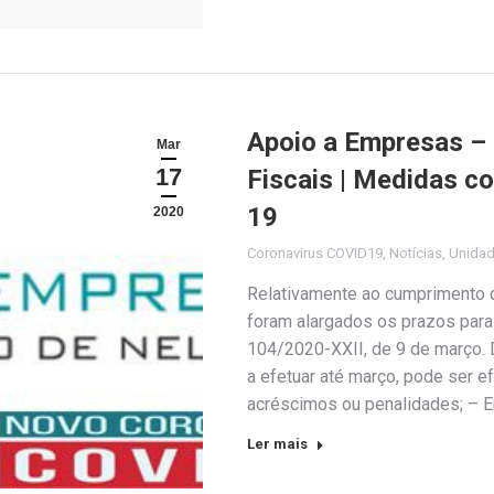
Apoio a Empresas –
Mar
17
Fiscais | Medidas c
19
2020
Coronavirus COVID19
,
Notícias
,
Unida
Relativamente ao cumprimento d
foram alargados os prazos para
104/2020-XXII, de 9 de março. 
a efetuar até março, pode ser e
acréscimos ou penalidades; – E
Ler mais