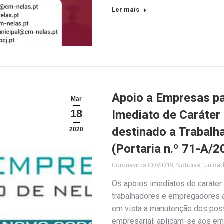
Ler mais
Apoio a Empresas pa
Mar
18
Imediato de Caráter
destinado a Trabal
2020
(Portaria n.º 71-A/2
Coronavirus COVID19
,
Notícias
,
Unida
Os apoios imediatos de caráter 
trabalhadores e empregadores a
em vista a manutenção dos posto
empresarial, aplicam-se aos em