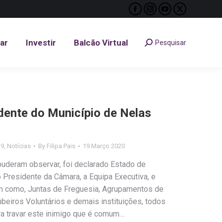
Facebook
Instagram
YouTube
X
tar
Investir
Balcão Virtual
Pesquisar
Search:
page
page
page
page
opens
opens
opens
opens
tar
Investir
Balcão Virtual
Pesquisar
Search:
in
in
in
in
new
new
new
new
window
window
window
window
ente do Município de Nelas
19
,
Notícias
By
Filipa Pais
19 Março 2020
uderam observar, foi declarado Estado de
 Presidente da Câmara, a Equipa Executiva, e
em como, Juntas de Freguesia, Agrupamentos de
beiros Voluntários e demais instituições, todos
a travar este inimigo que é comum…