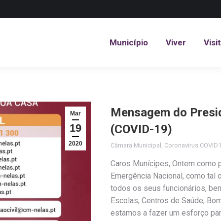
Município
Viver
Visi
Município
Viver
Visi
Mensagem do Presid
Mar
19
(COVID-19)
2020
Câmara Municipal
,
Coronavirus COVID
Caros Munícipes, Ontem como p
Emergência Nacional, como tal o
todos os seus funcionários, b
Escolas, Centros de Saúde, Bom
estamos a fazer um esforço par