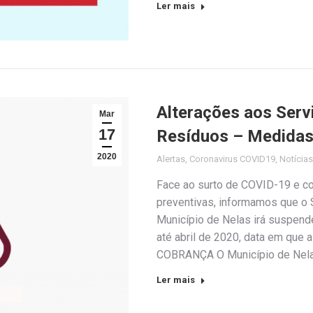
Ler mais
Alterações aos Ser
Mar
17
Resíduos – Medidas
2020
Alertas
,
Coronavirus COVID19
,
Notícias
Face ao surto de COVID-19 e 
preventivas, informamos que o
Município de Nelas irá suspende
até abril de 2020, data em que
COBRANÇA O Município de Nelas
Ler mais