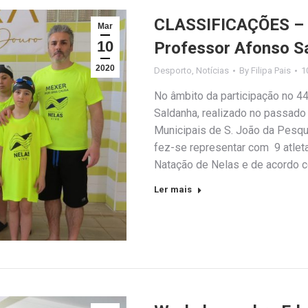
CLASSIFICAÇÕES – 
Mar
10
Professor Afonso S
2020
Desporto
,
Notícias
By
Filipa Pais
1
No âmbito da participação no 4
Saldanha, realizado no passado
Municipais de S. João da Pesqu
fez-se representar com 9 atlet
Natação de Nelas e de acordo
Ler mais