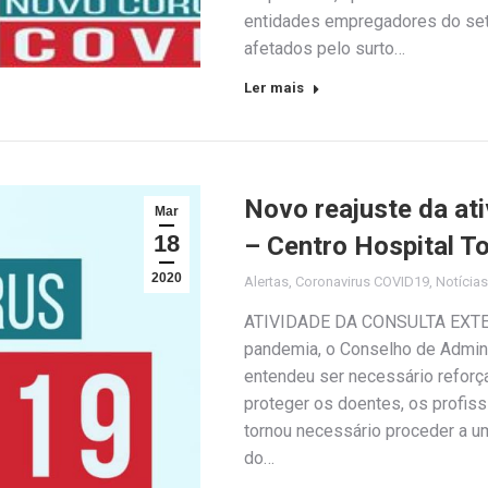
entidades empregadores do seto
afetados pelo surto…
Ler mais
Novo reajuste da at
Mar
18
– Centro Hospital To
2020
Alertas
,
Coronavirus COVID19
,
Notícias
ATIVIDADE DA CONSULTA EXTER
pandemia, o Conselho de Admini
entendeu ser necessário refor
proteger os doentes, os profiss
tornou necessário proceder a u
do…