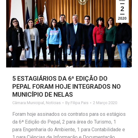
2
2020
5 ESTAGIÁRIOS DA 6ª EDIÇÃO DO
PEPAL FORAM HOJE INTEGRADOS NO
MUNICÍPIO DE NELAS
Câmara Municipal
,
Notícias
By
Filipa Pais
2 Março 2020
Foram hoje assinados os contratos para os estágios
da 6ª Edição do Pepal, 2 para área do Turismo, 1
para Engenharia do Ambiente, 1 para Contabilidade e
1 para Ciências de Informação e Documentação,