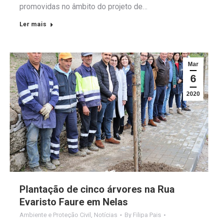
promovidas no âmbito do projeto de…
Ler mais
Mar
6
2020
Plantação de cinco árvores na Rua
Evaristo Faure em Nelas
Ambiente e Proteção Civil
,
Notícias
By
Filipa Pais