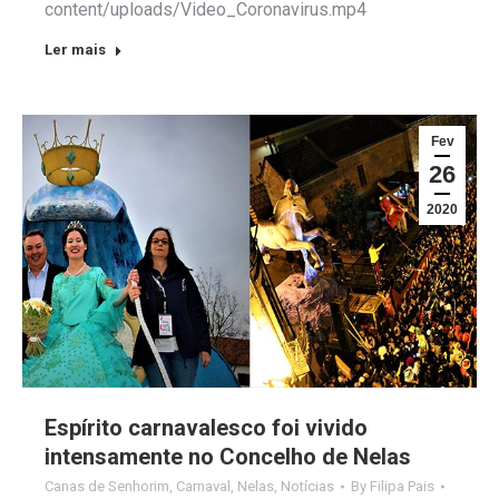
content/uploads/Video_Coronavirus.mp4
Ler mais
Fev
26
2020
Espírito carnavalesco foi vivido
intensamente no Concelho de Nelas
Canas de Senhorim
,
Carnaval
,
Nelas
,
Notícias
By
Filipa Pais