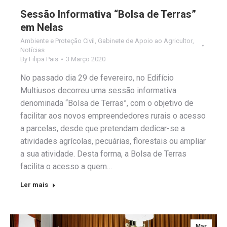
Sessão Informativa “Bolsa de Terras”
em Nelas
Ambiente e Proteção Civil
,
Gabinete de Apoio ao Agricultor
,
Notícias
By
Filipa Pais
3 Março 2020
No passado dia 29 de fevereiro, no Edifício
Multiusos decorreu uma sessão informativa
denominada “Bolsa de Terras”, com o objetivo de
facilitar aos novos empreendedores rurais o acesso
a parcelas, desde que pretendam dedicar-se a
atividades agrícolas, pecuárias, florestais ou ampliar
a sua atividade. Desta forma, a Bolsa de Terras
facilita o acesso a quem…
Ler mais
Mar