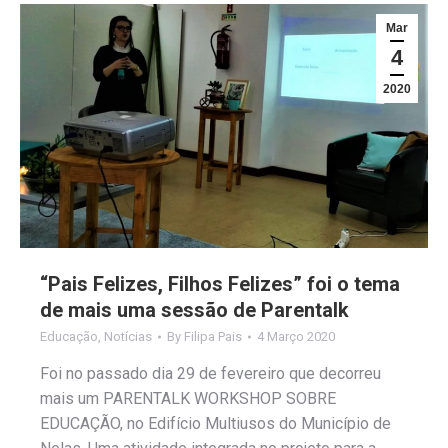
Mar
4
2020
“Pais Felizes, Filhos Felizes” foi o tema
de mais uma sessão de Parentalk
Educação
,
Notícias
By
Filipa Pais
4 Março 2020
Foi no passado dia 29 de fevereiro que decorreu
mais um PARENTALK WORKSHOP SOBRE
EDUCAÇÃO, no Edifício Multiusos do Município de