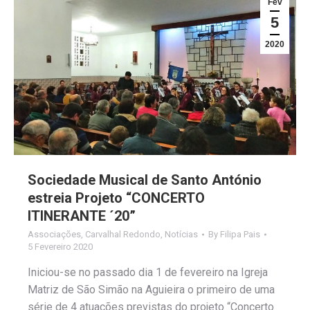
Fev
5
2020
Sociedade Musical de Santo António
estreia Projeto “CONCERTO
ITINERANTE ´20”
Associações
,
Carvalhal Redondo
,
Notícias
By
Filipa Pais
5 Fevereiro 2020
Iniciou-se no passado dia 1 de fevereiro na Igreja
Matriz de São Simão na Aguieira o primeiro de uma
série de 4 atuações previstas do projeto “Concerto