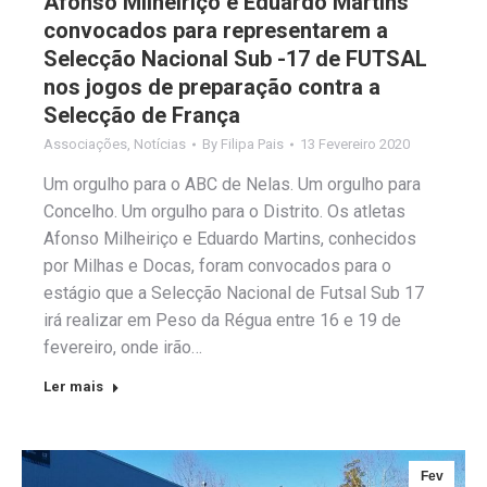
Afonso Milheiriço e Eduardo Martins
convocados para representarem a
Selecção Nacional Sub -17 de FUTSAL
nos jogos de preparação contra a
Selecção de França
Associações
,
Notícias
By
Filipa Pais
13 Fevereiro 2020
Um orgulho para o ABC de Nelas. Um orgulho para
Concelho. Um orgulho para o Distrito. Os atletas
Afonso Milheiriço e Eduardo Martins, conhecidos
por Milhas e Docas, foram convocados para o
estágio que a Selecção Nacional de Futsal Sub 17
irá realizar em Peso da Régua entre 16 e 19 de
fevereiro, onde irão…
Ler mais
Fev