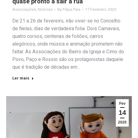
quase pronto a sair à rua
Associações
,
Notícias
By
Filipa Pais
17 Fevereiro 2020
De 21 a 26 de fevereiro, irão viver-se no Concelho
de Nelas, dias de verdadeira folia. Dois Carnavais,
quatro corsos, centenas de foliões, carros
alegóricos, onde música e animação prometem não
faltar. As Associações do Bairro da Igreja e Cimo do
Povo, Paço e Rossio são os protagonistas daquele
que é tradição de décadas em…
Ler mais
Fev
14
2020