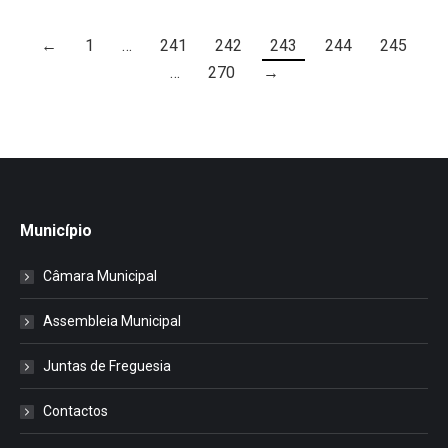
←
1
…
241
242
243
244
245
…
270
→
Município
Câmara Municipal
Assembleia Municipal
Juntas de Freguesia
Contactos