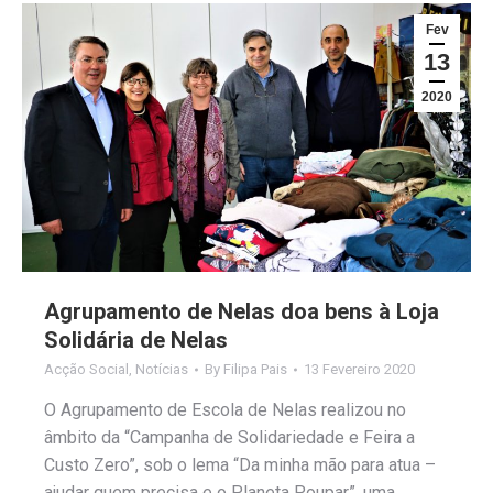
Fev
13
2020
Agrupamento de Nelas doa bens à Loja
Solidária de Nelas
Acção Social
,
Notícias
By
Filipa Pais
13 Fevereiro 2020
O Agrupamento de Escola de Nelas realizou no
âmbito da “Campanha de Solidariedade e Feira a
Custo Zero”, sob o lema “Da minha mão para atua –
ajudar quem precisa e o Planeta Poupar”, uma