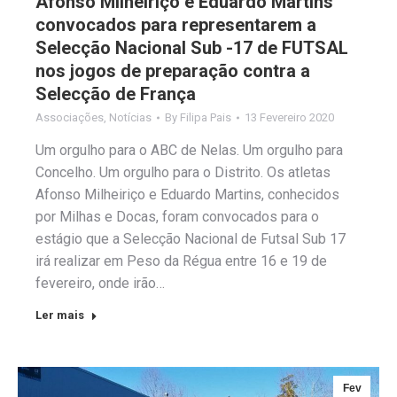
Afonso Milheiriço e Eduardo Martins
convocados para representarem a
Selecção Nacional Sub -17 de FUTSAL
nos jogos de preparação contra a
Selecção de França
Associações
,
Notícias
By
Filipa Pais
13 Fevereiro 2020
Um orgulho para o ABC de Nelas. Um orgulho para
Concelho. Um orgulho para o Distrito. Os atletas
Afonso Milheiriço e Eduardo Martins, conhecidos
por Milhas e Docas, foram convocados para o
estágio que a Selecção Nacional de Futsal Sub 17
irá realizar em Peso da Régua entre 16 e 19 de
fevereiro, onde irão…
Ler mais
Fev