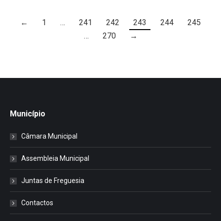
←
1
…
241
242
243
244
245
…
270
→
Município
Câmara Municipal
Assembleia Municipal
Juntas de Freguesia
Contactos