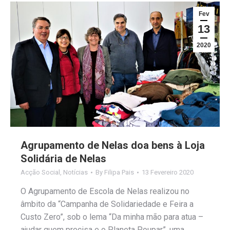
Fev
13
2020
Agrupamento de Nelas doa bens à Loja
Solidária de Nelas
Acção Social
,
Notícias
By
Filipa Pais
13 Fevereiro 2020
O Agrupamento de Escola de Nelas realizou no
âmbito da “Campanha de Solidariedade e Feira a
Custo Zero”, sob o lema “Da minha mão para atua –
ajudar quem precisa e o Planeta Poupar”, uma