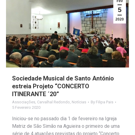
Fev
5
2020
Sociedade Musical de Santo António
estreia Projeto “CONCERTO
ITINERANTE ´20”
Associações
,
Carvalhal Redondo
,
Notícias
By
Filipa Pais
5 Fevereiro 2020
Iniciou-se no passado dia 1 de fevereiro na Igreja
Matriz de São Simão na Aguieira o primeiro de uma
série de 4 atuações previstas do projeto “Concerto