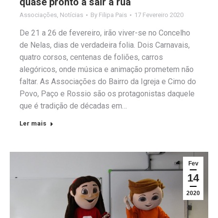
quase pronto a sair à rua
Associações
,
Notícias
By
Filipa Pais
17 Fevereiro 2020
De 21 a 26 de fevereiro, irão viver-se no Concelho
de Nelas, dias de verdadeira folia. Dois Carnavais,
quatro corsos, centenas de foliões, carros
alegóricos, onde música e animação prometem não
faltar. As Associações do Bairro da Igreja e Cimo do
Povo, Paço e Rossio são os protagonistas daquele
que é tradição de décadas em…
Ler mais
Fev
14
2020