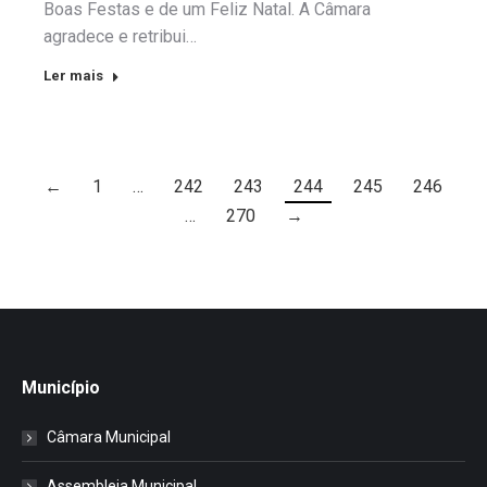
Boas Festas e de um Feliz Natal. A Câmara
agradece e retribui…
Ler mais
←
1
…
242
243
244
245
246
…
270
→
Município
Câmara Municipal
Assembleia Municipal