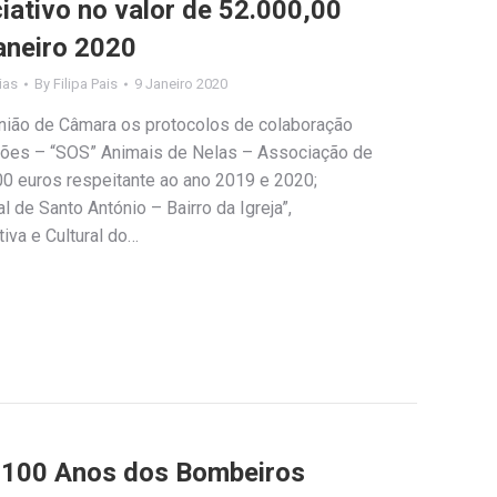
ativo no valor de 52.000,00
janeiro 2020
ias
By
Filipa Pais
9 Janeiro 2020
ião de Câmara os protocolos de colaboração
ções – “SOS” Animais de Nelas – Associação de
00 euros respeitante ao ano 2019 e 2020;
l de Santo António – Bairro da Igreja”,
iva e Cultural do…
100 Anos dos Bombeiros