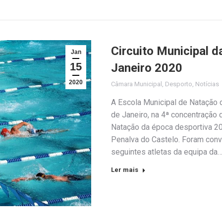
Circuito Municipal d
Jan
15
Janeiro 2020
2020
Câmara Municipal
,
Desporto
,
Notícias
A Escola Municipal de Natação 
de Janeiro, na 4ª concentração 
Natação da época desportiva 20
Penalva do Castelo. Foram conv
seguintes atletas da equipa da
Ler mais