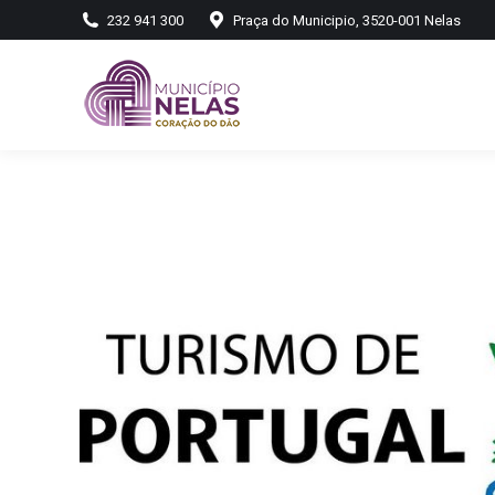
232 941 300
Praça do Municipio, 3520-001 Nelas