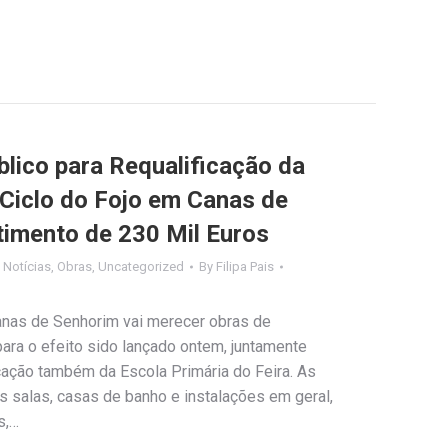
lico para Requalificação da
 Ciclo do Fojo em Canas de
imento de 230 Mil Euros
,
Notícias
,
Obras
,
Uncategorized
By
Filipa Pais
anas de Senhorim vai merecer obras de
ara o efeito sido lançado ontem, juntamente
cação também da Escola Primária do Feira. As
s salas, casas de banho e instalações em geral,
s,…