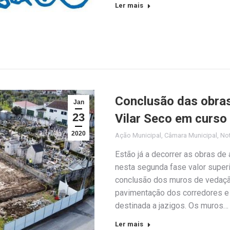
Ler mais
Conclusão das obras
Jan
23
Vilar Seco em curso
2020
Ação Municipal
,
Câmara Municipal
,
Not
Estão já a decorrer as obras de
nesta segunda fase valor superi
conclusão dos muros de vedaçã
pavimentação dos corredores e 
destinada a jazigos. Os muros…
Ler mais