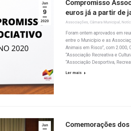
Compromisso Associ
Jan
9
euros já a partir de 
2020
Associações
,
Câmara Municipal
,
Notíc
Foram ontem aprovados em reun
entre o Município e as Associa
Animais em Risco”, com 2.000, 
“Associação Recreativa e Cultura
“Associação Desportiva, Recreat
Ler mais
Comemorações dos 
Jan