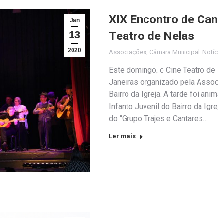
XIX Encontro de Can
Jan
13
Teatro de Nelas
2020
Associações
,
Câmara Municipal
,
Notíc
Este domingo, o Cine Teatro de 
Janeiras organizado pela Associ
Bairro da Igreja. A tarde foi an
Infanto Juvenil do Bairro da Igr
do “Grupo Trajes e Cantares…
Ler mais