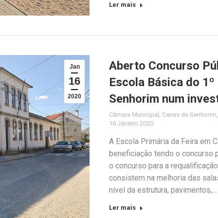
Ler mais
Aberto Concurso Púb
Jan
16
Escola Básica do 1º
Senhorim num invest
2020
Câmara Municipal
,
Canas de Senhorim
16 Janeiro 2020
A Escola Primária da Feira em 
beneficiação tendo o concurso p
o concurso para a requalificaçã
consistem na melhoria das salas
nível da estrutura, pavimentos,…
Ler mais