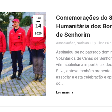
Comemorações do 89
Jan
14
Humanitária dos Bom
de Senhorim
2020
Associações
,
Notícias
By
Filipa Pais
Assinalou-se no passado domin
Voluntários de Canas de Senhor
vêm sublinhar a importância de
Silva, esteve também presente 
associar a esta celebração e ap
do…
Ler mais