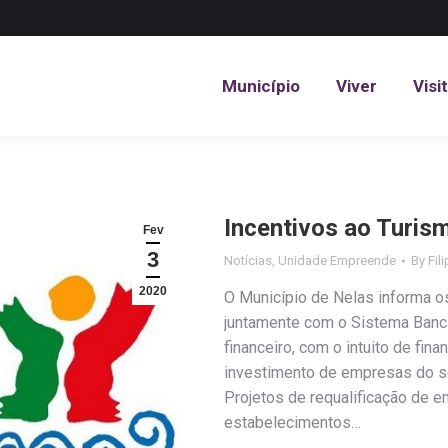
Município
Viver
Visi
Município
Viver
Visi
Incentivos ao Turis
Fev
3
Notícias
,
Unidade Empreende
By
Fil
2020
O Município de Nelas informa os
juntamente com o Sistema Bancár
financeiro, com o intuito de fin
investimento de empresas do s
Projetos de requalificação de 
estabelecimentos…