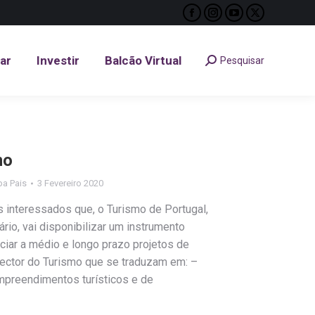
Facebook
Instagram
YouTube
X
tar
Investir
Balcão Virtual
Pesquisar
Search:
page
page
page
page
opens
opens
opens
opens
tar
Investir
Balcão Virtual
Pesquisar
Search:
in
in
in
in
new
new
new
new
window
window
window
window
mo
ipa Pais
3 Fevereiro 2020
 interessados que, o Turismo de Portugal,
io, vai disponibilizar um instrumento
anciar a médio e longo prazo projetos de
ector do Turismo que se traduzam em: –
empreendimentos turísticos e de