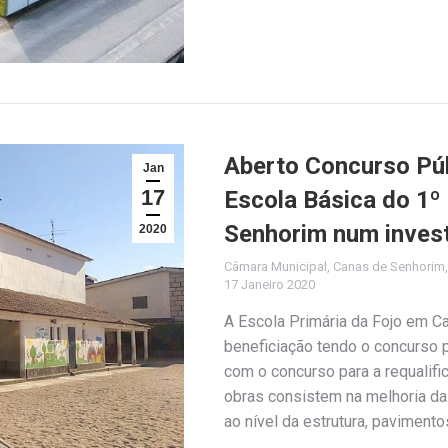
Aberto Concurso Púb
Jan
17
Escola Básica do 1º
Senhorim num invest
2020
Câmara Municipal
,
Canas de Senhorim
17 Janeiro 2020
A Escola Primária da Fojo em C
beneficiação tendo o concurso p
com o concurso para a requalifi
obras consistem na melhoria da
ao nível da estrutura, pavimento