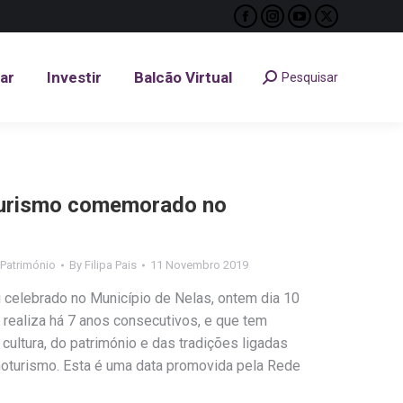
Facebook
Instagram
YouTube
X
tar
Investir
Balcão Virtual
Pesquisar
Search:
page
page
page
page
opens
opens
opens
opens
tar
Investir
Balcão Virtual
Pesquisar
Search:
in
in
in
in
new
new
new
new
window
window
window
window
turismo comemorado no
 Património
By
Filipa Pais
11 Novembro 2019
i celebrado no Município de Nelas, ontem dia 10
realiza há 7 anos consecutivos, e que tem
cultura, do património e das tradições ligadas
noturismo. Esta é uma data promovida pela Rede