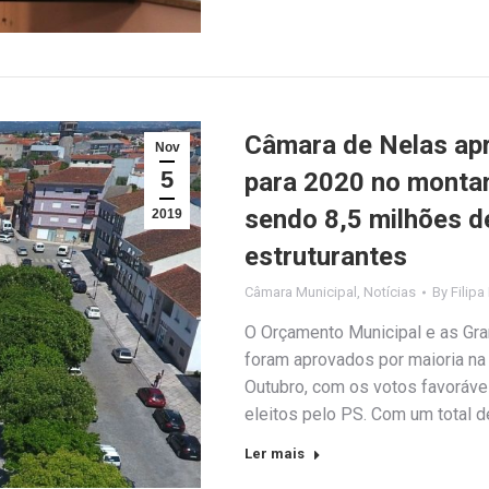
Câmara de Nelas ap
Nov
5
para 2020 no montan
sendo 8,5 milhões d
2019
estruturantes
Câmara Municipal
,
Notícias
By
Filipa
O Orçamento Municipal e as Gr
foram aprovados por maioria na 
Outubro, com os votos favoráve
eleitos pelo PS. Com um total d
Ler mais