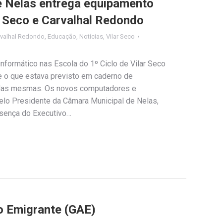
e Nelas entrega equipamento
r Seco e Carvalhal Redondo
rvalhal Redondo
,
Educação
,
Notícias
,
Vilar Seco
informático nas Escola do 1º Ciclo de Vilar Seco
e o que estava previsto em caderno de
o das mesmas. Os novos computadores e
lo Presidente da Câmara Municipal de Nelas,
esença do Executivo…
o Emigrante (GAE)