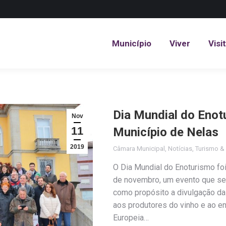
Município
Viver
Visi
Município
Viver
Visi
Dia Mundial do Eno
Nov
11
Município de Nelas
2019
Câmara Municipal
,
Notícias
,
Turismo &
O Dia Mundial do Enoturismo fo
de novembro, um evento que se 
como propósito a divulgação da 
aos produtores do vinho e ao e
Europeia…