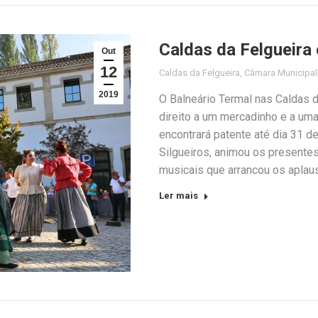
Caldas da Felgueira
Out
12
Caldas da Felgueira
,
Câmara Municipal
2019
O Balneário Termal nas Caldas 
direito a um mercadinho e a uma
encontrará patente até dia 31 d
Silgueiros, animou os presente
musicais que arrancou os aplaus
Ler mais