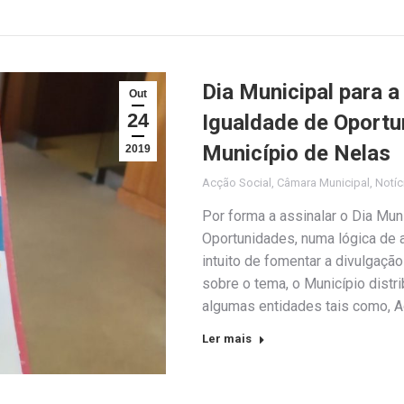
Dia Municipal para a
Out
24
Igualdade de Oportu
Município de Nelas
2019
Acção Social
,
Câmara Municipal
,
Notíc
Por forma a assinalar o Dia Mun
Oportunidades, numa lógica de a
intuito de fomentar a divulgaçã
sobre o tema, o Município distr
algumas entidades tais como, 
Ler mais