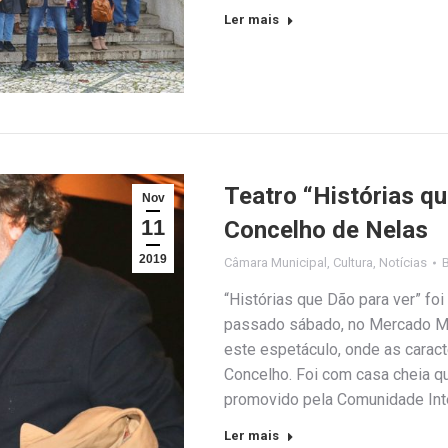
Ler mais
Teatro “Histórias q
Nov
11
Concelho de Nelas
2019
Câmara Municipal
,
Cultura
,
Notícias
“Histórias que Dão para ver” fo
passado sábado, no Mercado Mun
este espetáculo, onde as caract
Concelho. Foi com casa cheia q
promovido pela Comunidade Int
Ler mais