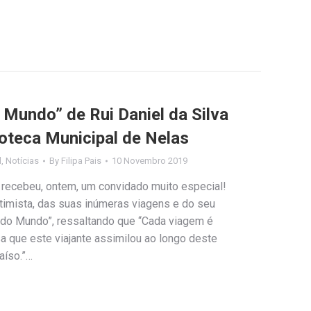
 Mundo” de Rui Daniel da Silva
ioteca Municipal de Nelas
l
,
Notícias
By
Filipa Pais
10 Novembro 2019
s recebeu, ontem, um convidado muito especial!
ntimista, das suas inúmeras viagens e do seu
a do Mundo”, ressaltando que “Cada viagem é
a que este viajante assimilou ao longo deste
aíso.”…