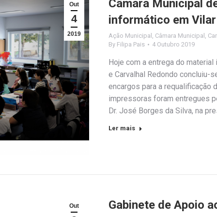
Câmara Municipal d
Out
4
informático em Vila
2019
Ação Municipal
,
Câmara Municipal
,
Ca
By
Filipa Pais
4 Outubro 2019
Hoje com a entrega do material 
e Carvalhal Redondo concluiu-s
encargos para a requalificaçã
impressoras foram entregues pe
Dr. José Borges da Silva, na pr
Ler mais
Gabinete de Apoio a
Out