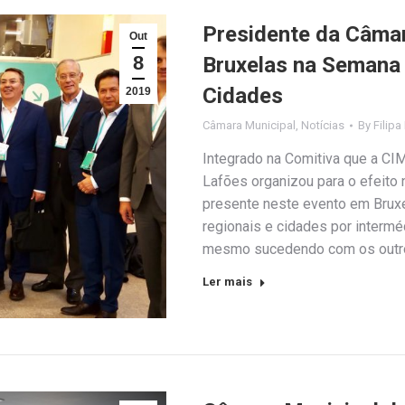
Presidente da Câmar
Out
8
Bruxelas na Semana 
Cidades
2019
Câmara Municipal
,
Notícias
By
Filipa
Integrado na Comitiva que a C
Lafões organizou para o efeito 
presente neste evento em Bruxe
regionais e cidades por interm
mesmo sucedendo com os outr
Ler mais