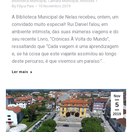
Biblioteca Municipal
,
Câmara Municipal
,
Notícias
By
Filipa Pais
10 Novembro 2019
A Biblioteca Municipal de Nelas recebeu, ontem, um
convidado muito especial! Rui Daniel falou, em
ambiente intimista, das suas inúmeras viagens e do
seu recente Livro, ”Crónicas À Volta do Mundo”,
ressaltando que “Cada viagem é uma aprendizagem
e, se há coisa que este viajante assimilou ao longo
deste percurso, é que vivemos um paraíso.”…
Ler mais
Nov
5
2019