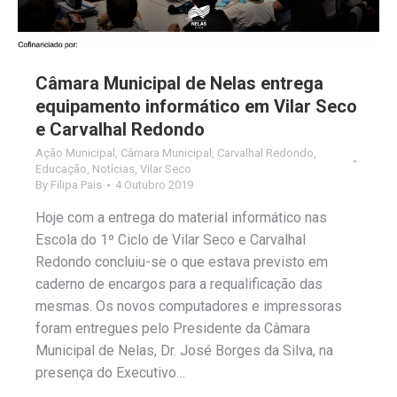
Câmara Municipal de Nelas entrega
equipamento informático em Vilar Seco
e Carvalhal Redondo
Ação Municipal
,
Câmara Municipal
,
Carvalhal Redondo
,
Educação
,
Notícias
,
Vilar Seco
By
Filipa Pais
4 Outubro 2019
Hoje com a entrega do material informático nas
Escola do 1º Ciclo de Vilar Seco e Carvalhal
Redondo concluiu-se o que estava previsto em
caderno de encargos para a requalificação das
mesmas. Os novos computadores e impressoras
foram entregues pelo Presidente da Câmara
Municipal de Nelas, Dr. José Borges da Silva, na
presença do Executivo…