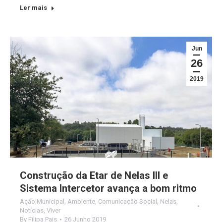
Ler mais
Jun
26
2019
Construção da Etar de Nelas III e
Sistema Intercetor avança a bom ritmo
Ação Municipal
,
Ambiente
,
Comunicação Social
,
Nelas
,
Notícias
,
Viver
By
Filipa Pais
26 Junho 2019