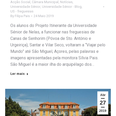
Acção Social
,
Câmara Municipal
,
Notícias
,
Universidade Sénior
,
Universidade Sénior - Blog
,
US - freguesias
By
Filipa Pais
24 Maio 2019
Os alunos do Projeto Itinerante da Universidade
Sénior de Nelas, a funcionar nas freguesias de
Canas de Senhorim (Póvoa de Sto. António e
Urgeiriça), Santar e Vilar Seco, voltaram a “Viajar pelo
Mundo” até São Miguel, Açores, pelas palavras e
imagens apresentadas pela monitora Sílvia Pais.
São Miguel é a maior ilha do arquipélago dos…
Ler mais
Abr
27
2019