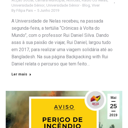
Acção Social
,
Câmara Municipal
,
Notícias
,
Rádio US Nelas
,
Universidade Sénior
,
Universidade Sénior - Blog
,
Viver
By
Filipa Pais
5 Junho 2019
A Universidade de Nelas recebeu, na passada
segunda-feira, a tertúlia “Crónicas à Volta do
Mundo”, com o professor Rui Daniel Silva. Dando
asas à sua paixão de viajar, Rui Daniel, largou tudo
em 2017, para realizar uma viagem solidária até ao
Bangladesh. Na sua página Backpacking with Rui
Daniel relata o percurso que tem feito…
Ler mais
Mai
25
2019