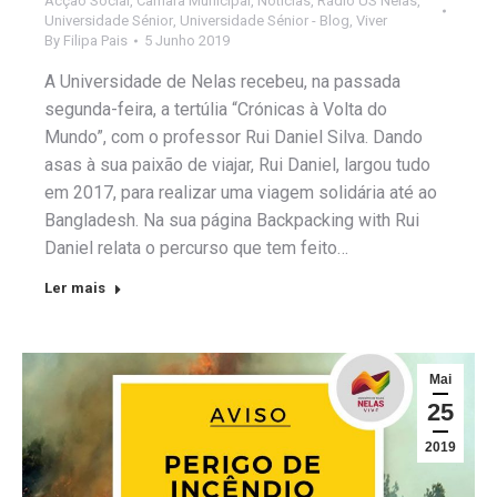
Acção Social
,
Câmara Municipal
,
Notícias
,
Rádio US Nelas
,
Universidade Sénior
,
Universidade Sénior - Blog
,
Viver
By
Filipa Pais
5 Junho 2019
A Universidade de Nelas recebeu, na passada
segunda-feira, a tertúlia “Crónicas à Volta do
Mundo”, com o professor Rui Daniel Silva. Dando
asas à sua paixão de viajar, Rui Daniel, largou tudo
em 2017, para realizar uma viagem solidária até ao
Bangladesh. Na sua página Backpacking with Rui
Daniel relata o percurso que tem feito…
Ler mais
Mai
25
2019