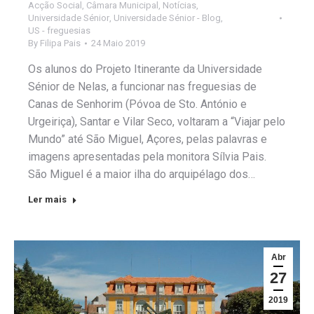
Acção Social
,
Câmara Municipal
,
Notícias
,
Universidade Sénior
,
Universidade Sénior - Blog
,
US - freguesias
By
Filipa Pais
24 Maio 2019
Os alunos do Projeto Itinerante da Universidade
Sénior de Nelas, a funcionar nas freguesias de
Canas de Senhorim (Póvoa de Sto. António e
Urgeiriça), Santar e Vilar Seco, voltaram a “Viajar pelo
Mundo” até São Miguel, Açores, pelas palavras e
imagens apresentadas pela monitora Sílvia Pais.
São Miguel é a maior ilha do arquipélago dos…
Ler mais
Abr
27
2019