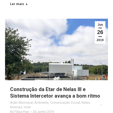
Ler mais
Jun
26
2019
Construção da Etar de Nelas III e
Sistema Intercetor avança a bom ritmo
Ação Municipal
,
Ambiente
,
Comunicação Social
,
Nelas
,
Notícias
,
Viver
By
Filipa Pais
26 Junho 2019