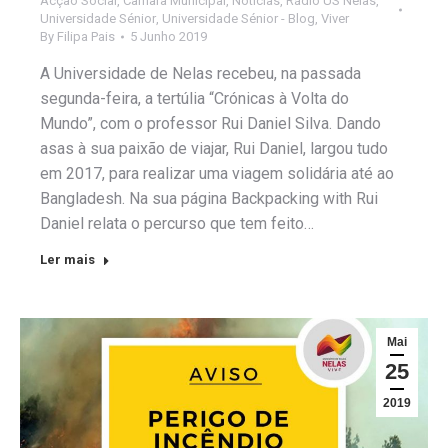
Acção Social
,
Câmara Municipal
,
Notícias
,
Rádio US Nelas
,
Universidade Sénior
,
Universidade Sénior - Blog
,
Viver
By
Filipa Pais
5 Junho 2019
A Universidade de Nelas recebeu, na passada
segunda-feira, a tertúlia “Crónicas à Volta do
Mundo”, com o professor Rui Daniel Silva. Dando
asas à sua paixão de viajar, Rui Daniel, largou tudo
em 2017, para realizar uma viagem solidária até ao
Bangladesh. Na sua página Backpacking with Rui
Daniel relata o percurso que tem feito…
Ler mais
Mai
25
2019