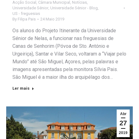
Acção Social
,
Câmara Municipal
,
Notícias
,
Universidade Sénior
,
Universidade Sénior - Blog
,
US - freguesias
By
Filipa Pais
24 Maio 2019
Os alunos do Projeto Itinerante da Universidade
Sénior de Nelas, a funcionar nas freguesias de
Canas de Senhorim (Póvoa de Sto. António e
Urgeiriça), Santar e Vilar Seco, voltaram a “Viajar pelo
Mundo” até São Miguel, Açores, pelas palavras e
imagens apresentadas pela monitora Sílvia Pais.
São Miguel é a maior ilha do arquipélago dos…
Ler mais
Abr
27
2019