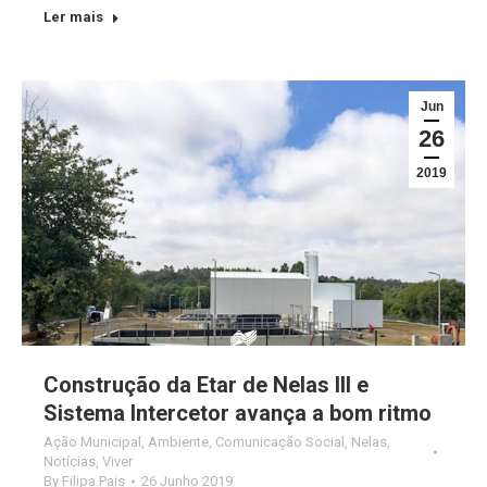
Ler mais
Jun
26
2019
Construção da Etar de Nelas III e
Sistema Intercetor avança a bom ritmo
Ação Municipal
,
Ambiente
,
Comunicação Social
,
Nelas
,
Notícias
,
Viver
By
Filipa Pais
26 Junho 2019